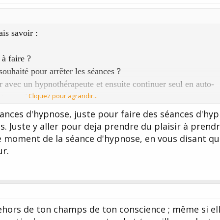
is savoir :
à faire ?
 souhaité pour arrêter les séances ?
 avec un hypnothérapeute et ensuite continuer seul en auto-
Cliquez pour agrandir...
 pas vite...) ?
 y a-t-il un maintien à faire après ?
séances d'hypnose, juste pour faire des séances d'hy
. Juste y aller pour deja prendre du plaisir à prend
 connaissance va en hypnothérapie, depuis plusieurs mois
le moment de la séance d'hypnose, en vous disant qu'
ais elle s’endort à chaque fois dès le début de la séance (no
r.
aire...) :
en, l’hypnose agit-elle quand même ?
dehors de ton champs de ton conscience ; même si el