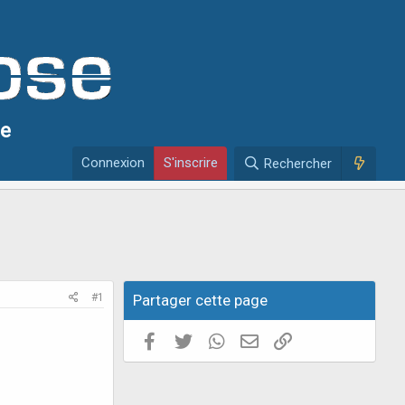
se
Connexion
S'inscrire
Rechercher
#1
Partager cette page
Facebook
Twitter
WhatsApp
E-mail valide
Copier le lien