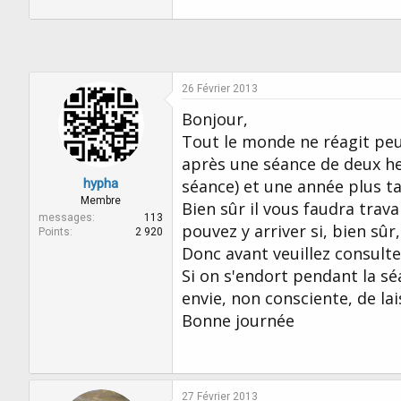
26 Février 2013
Bonjour,
Tout le monde ne réagit peut
après une séance de deux heu
hypha
séance) et une année plus tar
Membre
Bien sûr il vous faudra trav
messages
113
pouvez y arriver si, bien sû
Points
2 920
Donc avant veuillez consult
Si on s'endort pendant la s
envie, non consciente, de lai
Bonne journée
27 Février 2013