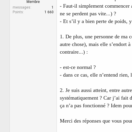
r
u
Membre
- Faut-il simplement commencer a
d
t
messages
1
e
Points
1 660
ne se perdent pas vite...) ?
l
- Et s’il y a bien perte de poids, y
a
d
i
1. De plus, une personne de ma c
s
c
autre chose), mais elle s’endort à
u
contraire...) :
s
s
i
- est-ce normal ?
o
- dans ce cas, elle n’entend rien
n
2. Je suis aussi atteint, entre au
systématiquement ? Car j’ai fait 
ça n’a pas fonctionné ? Idem pour
Merci des réponses que vous pour