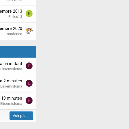
tembre 2013
P
Philou13
cembre 2020
surderien
y a un instant
E
Elisemisloma
y'a 2 minutes
E
Elisemisloma
'a 18 minutes
E
Elisemisloma
Voir plus…