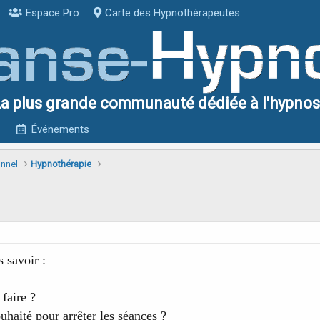
Espace Pro
Carte des Hypnothérapeutes
a plus grande communauté dédiée à l'hypno
Événements
onnel
Hypnothérapie
s savoir :
faire ?
ouhaité pour arrêter les séances ?