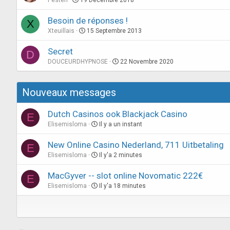
Pesten
19 Décembre 2018
Besoin de réponses !
X
Xteuillais
15 Septembre 2013
Secret
D
DOUCEURDHYPNOSE
22 Novembre 2020
Nouveaux messages
Dutch Casinos ook Blackjack Casino
E
Elisemisloma
Il y a un instant
New Online Casino Nederland, 711 Uitbetaling
E
Elisemisloma
Il y'a 2 minutes
MacGyver -- slot online Novomatic 222€
E
Elisemisloma
Il y'a 18 minutes