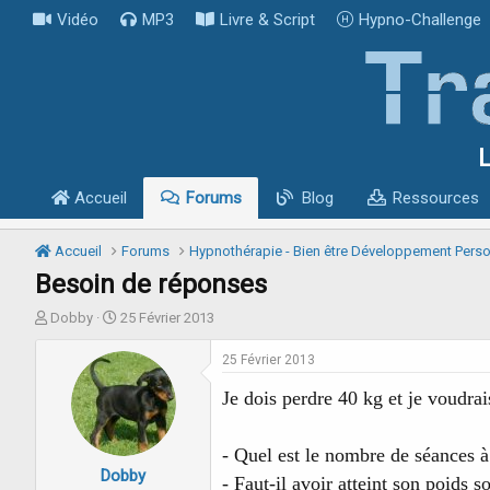
Vidéo
MP3
Livre & Script
Hypno-Challenge
L
Accueil
Forums
Blog
Ressources
Accueil
Forums
Hypnothérapie - Bien être Développement Pers
Besoin de réponses
I
D
Dobby
25 Février 2013
n
a
i
t
25 Février 2013
t
e
i
d
Je dois perdre 40 kg et je voudrai
a
e
t
d
- Quel est le nombre de séances à 
e
é
Dobby
u
b
- Faut-il avoir atteint son poids s