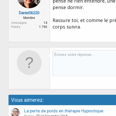
pense ne rien entendre, une 
2. Je suis aussi atteint, entre 
pense dormir.
systématiquement ? Car j’ai fait
Daniel56220
problème, si ça n’a pas fonctio
Membre
Rassure toi, et comme le pré
sans résultat.
messages
14
corps suivra.
Points
1 790
Merci des réponses que vous po
Vous aimerez:
La perte de poids en thérapie Hypnotique