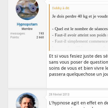
Dobby à dit:
Je dois perdre 40 kg et je voudra
Hypnopotam
- Quel est le nombre de séances 
Membre
messages
193
- Faut-il avoir atteint son poids
Points
2 660
- Faut-il simplement commencer
hypnose (car 40 kg ne se perdent
- Et s’il y a bien perte de poids,
Et si vous fesiez juste des 
sans vous poser de questions
1. De plus, une personne de ma
soins de vous et bien vivre 
maintenant (pour autre chose), m
passera quelquechose un jou
qu’elle n’aime pas, bien au contr
- est-ce normal ?
28 Février 2013
- dans ce cas, elle n’entend ri
L'hypnose agit en effet en 