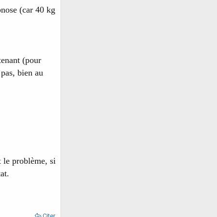
pnose (car 40 kg
tenant (pour
 pas, bien au
 le problème, si
at.
Citer