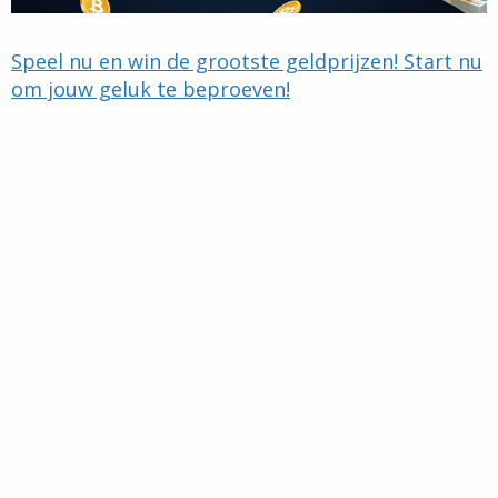
Speel nu en win de grootste geldprijzen! Start nu
om jouw geluk te beproeven!