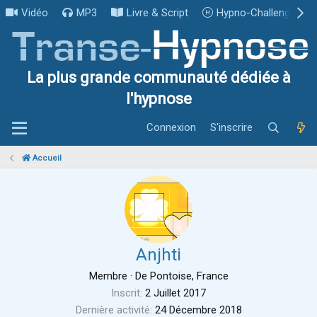
Vidéo
MP3
Livre & Script
Hypno-Challenge
La plus grande communauté dédiée à
l'hypnose
Connexion
S'inscrire
Accueil
Anjhti
Membre
·
De
Pontoise, France
Inscrit
2 Juillet 2017
Dernière activité
24 Décembre 2018