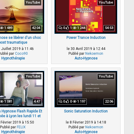
YouTube
YouTube
1 489
42:04
0
1
1 244
54:53
nose se libérer d'un choc
Power Trance Induction
post traumatique
5 Juillet 2019 à 11:46
le 30 Avril 2019 à 12:44
ublié par
Coco90
Publié par
Nekoemon
Hypnothérapie
Auto-Hypnose
YouTube
YouTube
1 081
4:47
0
0
1 197
22:06
 Hypnose Flash Rapide Et
Sonic Saturation Induction
ée à Lyon les lundi 11 et
rdi 12 février 2019
 Février 2019 à 15:50
le 8 Février 2019 à 14:18
Publié par
FELIX
Publié par
Nekoemon
Hypnothérapie
Auto-Hypnose