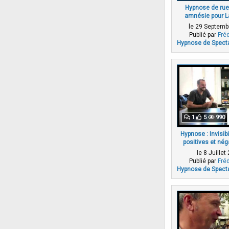
Hypnose de rue
amnésie pour L
le 29 Septemb
Publié par
Fré
Hypnose de Spect
1
5
990
Hypnose : Invisibi
positives et né
(
le 8 Juille
Publié par
Fré
Hypnose de Spect