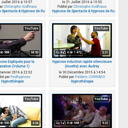
1 Juillet 2016 à 10:57
le 21 Juillet 2016 à 10:55
par
Christophe Godfriaux
Publié par
Christophe Godfriaux
 Spectacle & Hypnose de Rue
Hypnose de Spectacle & Hypnose de Rue
YouTube
YouTube
988
58:30
4
4
1 472
2:21
nose Expliquée pour la
Hypnose induction rapide silencieuse
laxation (Volume 1)
(muette) avec Audrey
 Janvier 2016 à 22:02
le 30 Décembre 2015 à 14:54
lié par
fredhypnose
Publié par
Frédéric CORRADO
Hypnothérapie
Hypnothérapie
YouTube
YouTube
930
3:26
1
0
948
9:22