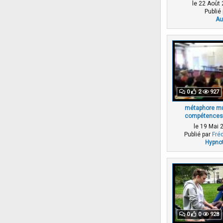
le 22 Août
Publié
Au
0
2
927
métaphore mu
compétences 
le 19 Mai 
Publié par
Fré
Hypnot
0
0
928