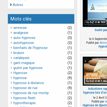
Autres
Mots clés
0
0
959
+
amnesie
(2)
Guérir pa
+
analgesie
(1)
+
auto-hypnose
(3)
le 6 Septemb
+
autohypnose
(2)
Publié par
Anne-
Hypnot
+
bienfaits de l'hypnose
(1)
+
brulure
(1)
+
catalepsie
(2)
+
gant magique
(1)
+
guérir par hypnose
(1)
+
Hypnose
(2)
+
hypnose
(9)
0
0
1 06
+
hypnose à distance
(1)
+
hypnose de rue
(9)
Inductions ra
+
hypnose de rue montp
(1)
hypnose lors d'u
avec Stev
+
hypnose flash
(2)
le 2 Avril
Publié par
s
+
hypnotherapie
(2)
Hypnose de Spect