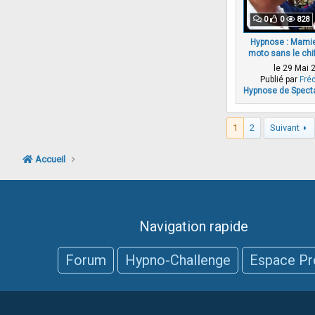
0
0
828
Hypnose : Mamie
moto sans le chif
le 29 Mai 
Publié par
Fré
Hypnose de Spect
1
2
Suivant
Accueil
Navigation rapide
Forum
Hypno-Challenge
Espace Pr