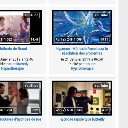
YouTube
YouTube
1 082
14:49
1
2
1 009
15:11
éthode de Rossi
Hypnose - Méthode Rossi pour la
résolution des problèmes
 Janvier 2019 à 12:46
le 21 Janvier 2019 à 06:58
blié par
celinemily
Publié par
moune
Hypnothérapie
Hypnothérapie
YouTube
YouTube
1 223
3:28
2
5
1 343
4:03
routines d'hypnose de rue
Hypnose rapide type butterfly