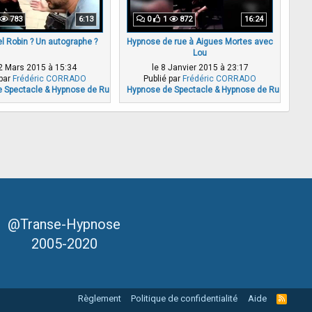
783
6:13
0
1
872
16:24
l Robin ? Un autographe ?
Hypnose de rue à Aigues Mortes avec
Lou
2 Mars 2015 à 15:34
le 8 Janvier 2015 à 23:17
 par
Frédéric CORRADO
Publié par
Frédéric CORRADO
 Spectacle & Hypnose de Rue
Hypnose de Spectacle & Hypnose de Rue
@Transe-Hypnose
2005-2020
Règlement
Politique de confidentialité
Aide
R
S