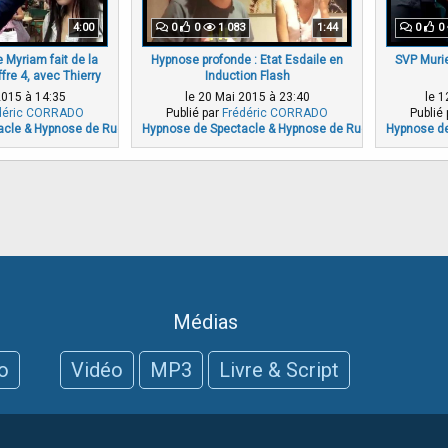
4:00
0
0
1 083
1:44
0
0
 Myriam fait de la
Hypnose profonde : Etat Esdaile en
SVP Murie
fre 4, avec Thierry
Induction Flash
2015 à 14:35
le 20 Mai 2015 à 23:40
le 1
déric CORRADO
Publié par
Frédéric CORRADO
Publié
acle & Hypnose de Rue
Hypnose de Spectacle & Hypnose de Rue
Hypnose de
Médias
o
Vidéo
MP3
Livre & Script