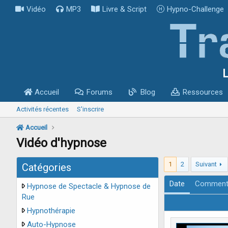
Vidéo
MP3
Livre & Script
Hypno-Challenge
L
Accueil
Forums
Blog
Ressources
Activités récentes
S'inscrire
Accueil
Vidéo d'hypnose
1
2
Suivant
Catégories
Date
Comment
Hypnose de Spectacle & Hypnose de
Rue
Hypnothérapie
Auto-Hypnose