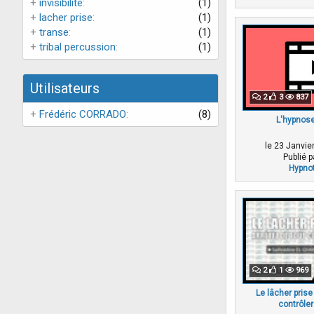
+
invisibilite
(1)
+
lacher prise
(1)
+
transe
(1)
+
tribal percussion
(1)
Utilisateurs
2
3
837
+
Frédéric CORRADO
(8)
L'hypnose
le 23 Janvie
Publié 
Hypnot
2
1
969
Le lâcher prise
contrôler 