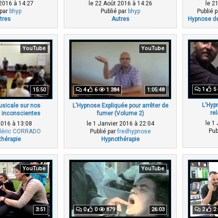
 2016 à 14:27
le 22 Août 2016 à 14:26
le 2
 par
bhyp
Publié par
bhyp
Publié 
tres
Autres
Hypnose de
YouTube
YouTube
1
5
15:50
4
6
1 384
1:05:48
L'Hyp
sicale sur nos
L'Hypnose Expliquée pour arrêter de
re
inconscientes
fumer (Volume 2)
le 1
2016 à 13:08
le 1 Janvier 2016 à 22:04
Pub
déric CORRADO
Publié par
fredhypnose
hérapie
Hypnothérapie
YouTube
YouTube
3:51
0
0
879
26:03
2
2