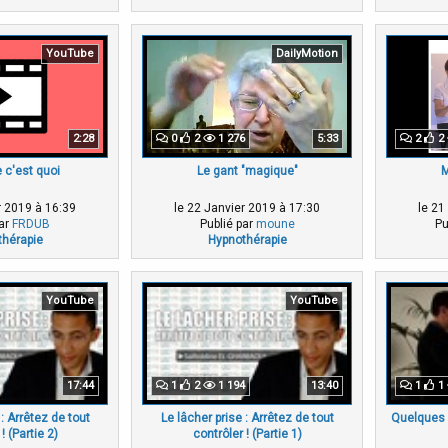
YouTube
DailyMotion
2:28
0
2
1 276
5:33
2
2
 c'est quoi
Le gant "magique"
M
r 2019 à 16:39
le 22 Janvier 2019 à 17:30
le 21
par
FRDUB
Publié par
moune
Pu
hérapie
Hypnothérapie
YouTube
YouTube
17:44
1
2
1 194
13:40
1
1
 : Arrêtez de tout
Le lâcher prise : Arrêtez de tout
Quelques 
! (Partie 2)
contrôler ! (Partie 1)