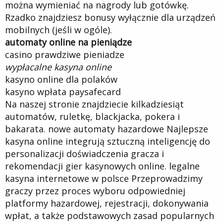
można wymieniać na nagrody lub gotówkę.
Rzadko znajdziesz bonusy wyłącznie dla urządzeń
mobilnych (jeśli w ogóle).
automaty online na pieniądze
casino prawdziwe pieniadze
wypłacalne kasyna online
kasyno online dla polaków
kasyno wpłata paysafecard
Na naszej stronie znajdziecie kilkadziesiąt
automatów, ruletkę, blackjacka, pokera i
bakarata. nowe automaty hazardowe Najlepsze
kasyna online integrują sztuczną inteligencję do
personalizacji doświadczenia gracza i
rekomendacji gier kasynowych online. legalne
kasyna internetowe w polsce Przeprowadzimy
graczy przez proces wyboru odpowiedniej
platformy hazardowej, rejestracji, dokonywania
wpłat, a także podstawowych zasad popularnych