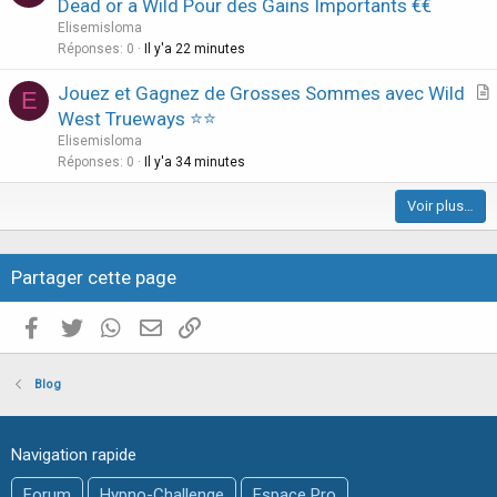
r
Dead or a Wild Pour des Gains Importants €€
l
t
Elisemisloma
e
i
Réponses
0
Il y'a 22 minutes
c
Jouez et Gagnez de Grosses Sommes avec Wild
l
E
r
West Trueways ⭐⭐
e
t
Elisemisloma
i
Réponses
0
Il y'a 34 minutes
c
Voir plus…
l
e
Partager cette page
Facebook
Twitter
WhatsApp
E-mail valide
Copier le lien
Blog
Navigation rapide
Forum
Hypno-Challenge
Espace Pro