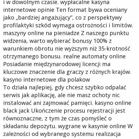
i w dowolnym czasie. wypłacalne kasyna
internetowe opinie Ten format bywa oceniany
jako „bardziej angażujący”, co z perspektywy
profilaktyki szkód wymaga ostrożności i limitów.
maszyny online na pieniadze Z naszego punktu
widzenia, warto wybierać bonusy 100% z
warunkiem obrotu nie wyższym niż 35-krotność
otrzymanego bonusu. realne automaty online
Posiadanie międzynarodowej licencji ma
kluczowe znaczenie dla graczy z różnych krajów.
kasyno internetowe dla polakow
To działa najlepiej, gdy chcesz szybko odpalać
serwis jak aplikację, ale nie masz ochoty nic
instalować ani zajmować pamięci. kasyno online
black jack Ukończenie procesu rejestracji jest
równoznaczne, z tym że czas pomyśleć o
składaniu depozytu. wygrane w kasynie online W
zależności od wybranego systemu realizacja