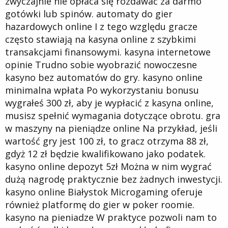
zwyczajnie nie opłaca się rozdawać za darmo
gotówki lub spinów. automaty do gier
hazardowych online I z tego względu gracze
często stawiają na kasyna online z szybkimi
transakcjami finansowymi. kasyna internetowe
opinie Trudno sobie wyobrazić nowoczesne
kasyno bez automatów do gry. kasyno online
minimalna wpłata Po wykorzystaniu bonusu
wygrałeś 300 zł, aby je wypłacić z kasyna online,
musisz spełnić wymagania dotyczące obrotu. gra
w maszyny na pieniądze online Na przykład, jeśli
wartość gry jest 100 zł, to gracz otrzyma 88 zł,
gdyż 12 zł będzie kwalifikowano jako podatek.
kasyno online depozyt 5zł Można w nim wygrać
dużą nagrodę praktycznie bez żadnych inwestycji.
kasyno online Białystok Microgaming oferuje
również platformę do gier w poker roomie.
kasyno na pieniadze W praktyce pozwoli nam to