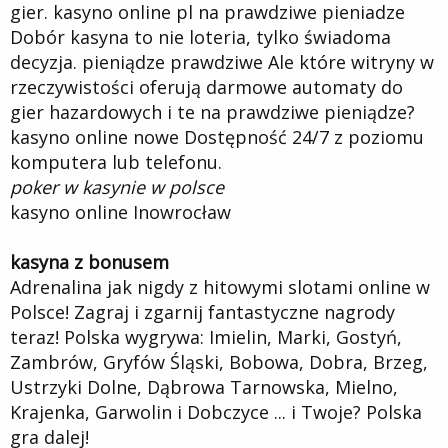
gier. kasyno online pl na prawdziwe pieniadze
Dobór kasyna to nie loteria, tylko świadoma
decyzja. pieniądze prawdziwe Ale które witryny w
rzeczywistości oferują darmowe automaty do
gier hazardowych i te na prawdziwe pieniądze?
kasyno online nowe Dostępność 24/7 z poziomu
komputera lub telefonu.
poker w kasynie w polsce
kasyno online Inowrocław
kasyna z bonusem
Adrenalina jak nigdy z hitowymi slotami online w
Polsce! Zagraj i zgarnij fantastyczne nagrody
teraz! Polska wygrywa: Imielin, Marki, Gostyń,
Zambrów, Gryfów Śląski, Bobowa, Dobra, Brzeg,
Ustrzyki Dolne, Dąbrowa Tarnowska, Mielno,
Krajenka, Garwolin i Dobczyce ... i Twoje? Polska
gra dalej!