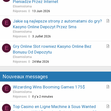
r
Pieniadze Przez Internet
t
Elisemisloma
i
Réponses
0
13 Juin 2026
c
Jakie są najlepsze strony z automatami do gry?
l
E
r
Kasyno Online Depozyt Przez Sms
e
t
Elisemisloma
i
Réponses
0
3 Juillet 2026
c
Gry Online Slot rowniez Kasyno Online Bez
l
E
r
Bonusu Od Depozytu
e
t
Elisemisloma
i
Réponses
0
24 Mai 2026
c
l
Nouveaux messages
e
Wizarding Wins Booming Games 175$
E
r
Elisemisloma
t
Réponses
0
Il y'a 2 minutes
i
Top Casino en Ligne Machine à Sous Wanted
E
c