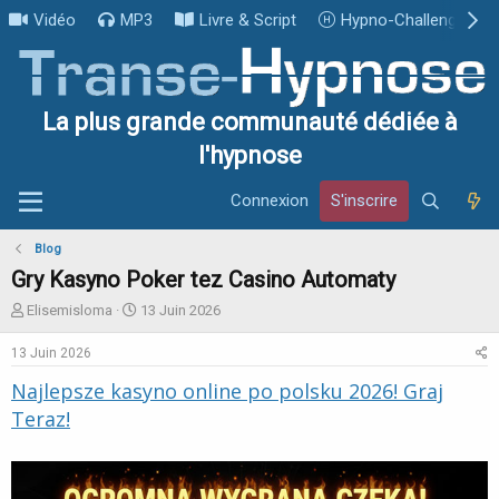
Vidéo
MP3
Livre & Script
Hypno-Challenge
La plus grande communauté dédiée à
l'hypnose
Connexion
S'inscrire
Blog
Gry Kasyno Poker tez Casino Automaty
I
D
Elisemisloma
13 Juin 2026
n
a
i
t
13 Juin 2026
t
e
Najlepsze kasyno online po polsku 2026! Graj
i
d
a
e
Teraz!
t
d
e
é
u
b
r
u