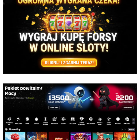
d
t
e
l
a
d
i
s
c
u
s
s
i
o
n