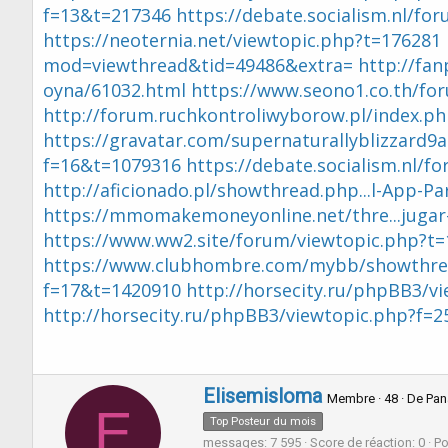
r
u
f=13&t=217346
https://debate.socialism.nl/f
d
t
https://neoternia.net/viewtopic.php?t=176281
e
l
mod=viewthread&tid=49486&extra=
http://fa
a
oyna/61032.html
https://www.seono1.co.th/fo
d
http://forum.ruchkontroliwyborow.pl/index.
i
s
https://gravatar.com/supernaturallyblizzard9
c
f=16&t=1079316
https://debate.socialism.nl/
u
s
http://aficionado.pl/showthread.php...l-App-P
s
https://mmomakemoneyonline.net/thre...jugar
i
https://www.ww2.site/forum/viewtopic.php?t
o
n
https://www.clubhombre.com/mybb/showthre
f=17&t=1420910
http://horsecity.ru/phpBB3/v
http://horsecity.ru/phpBB3/viewtopic.php?f=
W
Elisemisloma
Membre
·
48
·
De
Pa
E
r
Top Posteur du mois
i
messages
7 595
Score de réaction
0
Po
t