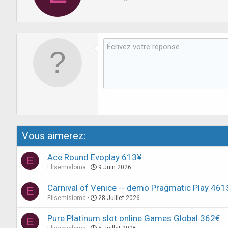
t
e
n
b
y
Vous aimerez:
Ace Round Evoplay 613¥
E
Elisemisloma
9 Juin 2026
Carnival of Venice -- demo Pragmatic Play 461
E
Elisemisloma
28 Juillet 2026
Pure Platinum slot online Games Global 362€
E