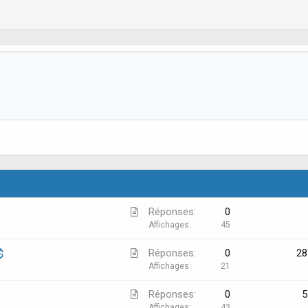
A
Réponses
0
r
Affichages
45
t
A
$
Réponses
0
28
i
r
Affichages
21
c
t
l
A
Réponses
0
5
i
e
Affichages
43