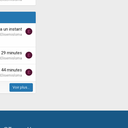
y a un instant
E
Elisemisloma
'a 29 minutes
E
Elisemisloma
'a 44 minutes
E
Elisemisloma
Voir plus…