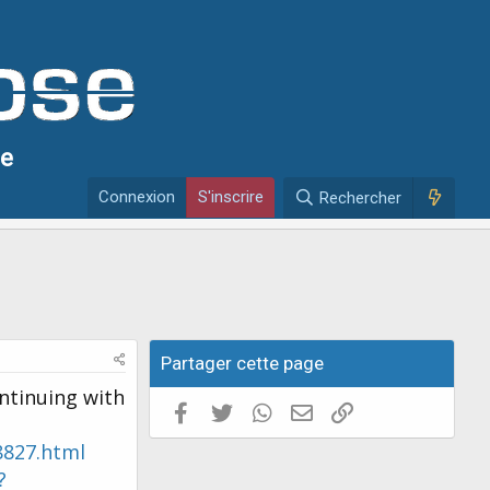
se
Connexion
S'inscrire
Rechercher
Partager cette page
ontinuing with
Facebook
Twitter
WhatsApp
E-mail valide
Copier le lien
8827.html
?