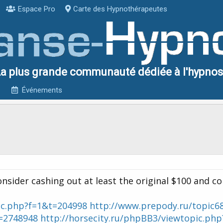
Espace Pro
Carte des Hypnothérapeutes
a plus grande communauté dédiée à l'hypno
Événements
consider cashing out at least the original $100 and c
pic.php?f=1&t=204998
http://www.prepody.ru/topic6
t=2748948
http://horsecity.ru/phpBB3/viewtopic.php