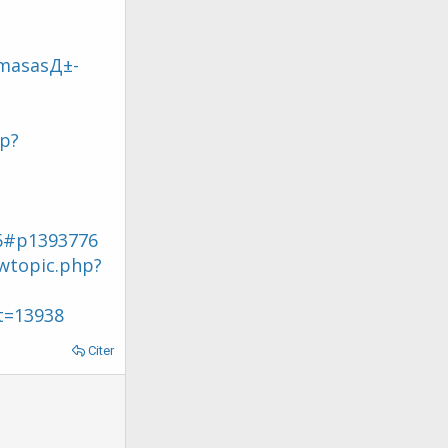
-masasД±-
hp?
6#p1393776
ewtopic.php?
?t=13938
Citer