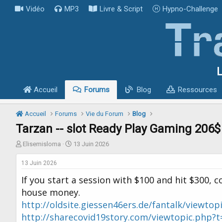
Vidéo
MP3
Livre & Script
Hypno-Challenge
L
Accueil
Forums
Blog
Ressources
Accueil
Forums
Vie du Forum
Blog
Tarzan -- slot Ready Play Gaming 206$
I
D
Elisemisloma
13 Juin 2026
n
a
i
t
13 Juin 2026
t
e
If you start a session with $100 and hit $300, 
i
d
a
e
house money.
t
d
http://oldsite.giessen46ers.de/fantalk/viewto
e
é
http://sharecovid19story.com/viewtopic.php?
u
b