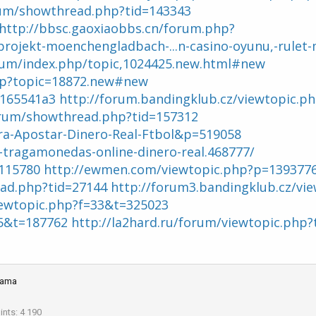
orum/showthread.php?tid=143343
http://bbsc.gaoxiaobbs.cn/forum.php?
nprojekt-moenchengladbach-...n-casino-oyunu,-rulet
rum/index.php/topic,1024425.new.html#new
php?topic=18872.new#new
a165541a3
http://forum.bandingklub.cz/viewtopic.p
forum/showthread.php?tid=157312
ara-Apostar-Dinero-Real-Ftbol&p=519058
-tragamonedas-online-dinero-real.468777/
=115780
http://ewmen.com/viewtopic.php?p=139377
ad.php?tid=27144
http://forum3.bandingklub.cz/vi
iewtopic.php?f=33&t=325023
25&t=187762
http://la2hard.ru/forum/viewtopic.php
nama
ints
4 190