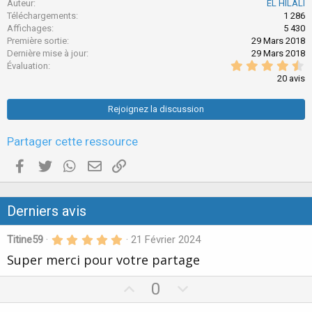
Auteur
EL HILALI
t
c
Téléchargements
1 286
i
t
Affichages
5 430
i
o
Première sortie
29 Mars 2018
o
n
Dernière mise à jour
29 Mars 2018
n
4
Évaluation
s
.
:
20 avis
7
0
é
Rejoignez la discussion
t
o
i
Partager cette ressource
l
e
Facebook
Twitter
WhatsApp
E-mail valide
Copier le lien
s
(
s
)
Derniers avis
5
Titine59
21 Février 2024
.
Super merci pour votre partage
0
0
é
U
D
0
t
o
p
o
i