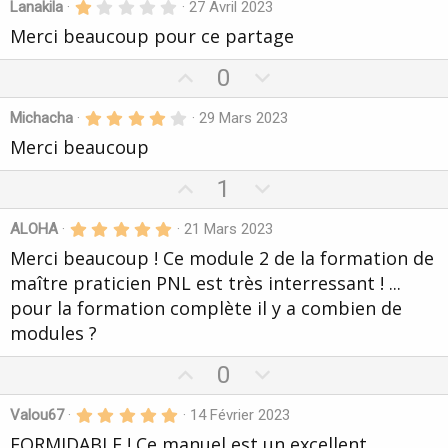
1
Lanakila
27 Avril 2023
v
w
l
.
e
Merci beaucoup pour ce partage
o
n
0
s
0
t
v
(
é
U
D
0
s
t
e
o
)
o
p
o
t
i
4
Michacha
29 Mars 2023
v
w
l
e
.
e
Merci beaucoup
o
n
0
s
0
t
v
(
é
U
D
1
s
t
e
o
)
o
p
o
t
i
5
ALOHA
21 Mars 2023
v
w
l
e
.
e
Merci beaucoup ! Ce module 2 de la formation de
o
n
0
s
0
t
v
maître praticien PNL est très interressant ! ...
(
é
s
t
e
o
pour la formation complète il y a combien de
)
o
t
modules ?
i
l
e
e
U
D
0
s
(
p
o
s
5
Valou67
14 Février 2023
v
w
)
.
FORMIDABLE ! Ce manuel est un excellent
o
n
0