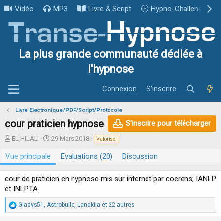
Vidéo
MP3
Livre & Script
Hypno-Challenge
La plus grande communauté dédiée à
l'hypnose
Connexion
S'inscrire
Livre Electronique/PDF/Script/Protocole
cour praticien hypnose
S'inscrire pour télécharger
A
D
EL HILALI
29 Mars 2018
Valoriser
u
a
Vue principale
t
t
Evaluations (20)
Discussion
e
e
u
d
cour de praticien en hypnose mis sur internet par coerens; IANLP
r
e
et INLPTA
c
r
R
Gladys51
,
Astrobulle
,
Lanakila
et 22 autres
é
é
a
a