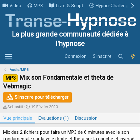
Vidéo
MP3
Livre & Script
Hypno-Challenge
La plus grande communauté dédiée à
l'hypnose
Connexion
S'inscrire
Audio/MP3
Mix son Fondamentale et theta de
MP3
Vebmagic
S'inscrire pour télécharger
A
D
Sebastiii
19 Février 2020
u
a
Vue principale
t
t
Evaluations (1)
Discussion
e
e
u
d
Mix des 2 fichiers pour faire un MP3 de 6 minutes avec le son
r
e
fondamentale sur la voie droite et theta sur la gauche et inversé