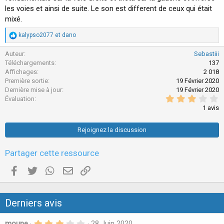
c
les voies et ainsi de suite. Le son est different de ceux qui était
r
mixé.
é
a
R
kalypso2077
et
dano
t
é
i
a
Auteur
Sebastiii
o
c
Téléchargements
137
n
t
Affichages
2 018
i
Première sortie
19 Février 2020
o
Dernière mise à jour
19 Février 2020
n
3
Évaluation
s
.
:
1 avis
0
0
é
Rejoignez la discussion
t
o
i
Partager cette ressource
l
e
Facebook
Twitter
WhatsApp
E-mail valide
Copier le lien
s
(
s
)
Derniers avis
3
moune
28 Juin 2020