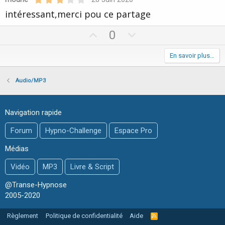
.
intéressant,merci pou ce partage
0
0
é
U
D
0
t
o
p
o
i
v
w
En savoir plus…
l
e
o
n
s
t
v
(
Audio/MP3
s
e
o
)
t
Navigation rapide
e
Forum
Hypno-Challenge
Espace Pro
Médias
Vidéo
MP3
Livre & Script
@Transe-Hypnose
2005-2020
Règlement
Politique de confidentialité
Aide
R
S