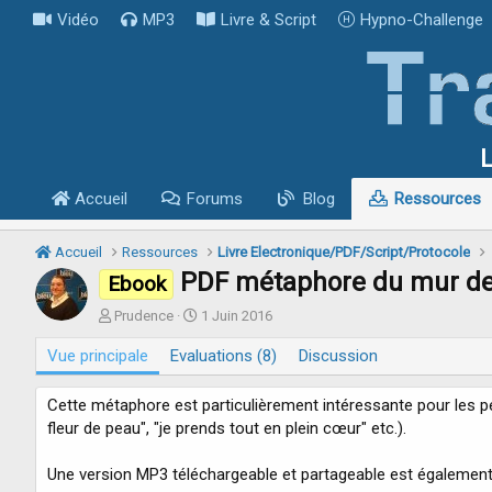
Vidéo
MP3
Livre & Script
Hypno-Challenge
L
Accueil
Forums
Blog
Ressources
Accueil
Ressources
Livre Electronique/PDF/Script/Protocole
PDF métaphore du mur de
Ebook
A
D
Prudence
1 Juin 2016
u
a
Vue principale
t
Evaluations (8)
t
Discussion
e
e
u
d
Cette métaphore est particulièrement intéressante pour les pe
r
e
fleur de peau", "je prends tout en plein cœur" etc.).
c
r
Une version MP3 téléchargeable et partageable est également
é