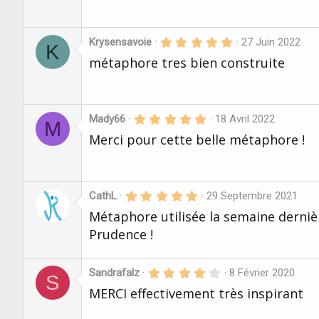
(
é
s
t
)
o
i
5
Krysensavoie
27 Juin 2022
K
l
.
métaphore tres bien construite
e
0
s
0
(
é
s
t
)
o
i
5
Mady66
18 Avril 2022
M
l
.
Merci pour cette belle métaphore !
e
0
s
0
(
é
s
t
)
o
i
5
CathL
29 Septembre 2021
l
.
Métaphore utilisée la semaine dernièr
e
0
s
0
Prudence !
(
é
s
t
)
o
i
4
Sandrafalz
8 Février 2020
S
l
.
MERCI effectivement très inspirant
e
0
s
0
(
é