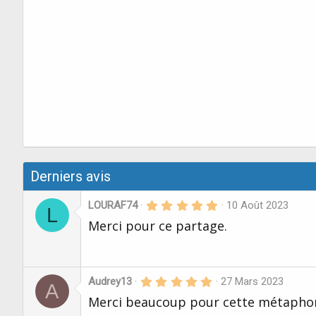
Derniers avis
5
LOURAF74
10 Août 2023
L
.
Merci pour ce partage.
0
0
é
t
o
i
5
Audrey13
27 Mars 2023
A
l
.
Merci beaucoup pour cette métaphor
e
0
s
0