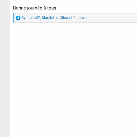
a
t
Bonne journée à tous
i
o
R
Synapse07
,
Marylotte
,
Cilea
et 2 autres
n
é
a
c
t
i
o
n
s
: