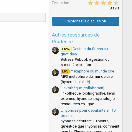
4
Évaluation
.
8 avis
8
8
é
Rejoignez la discussion
t
o
i
Autres ressources de
l
Prudence
e
s
Gestion du Stress au
Ebook
(
quotidien
s
)
#stress #ebook #gestion du
stress #relaxation
métaphore du mur de cire
MP3
MP3 métaphore du mur de cire
(hypersensibilité)
Linkothèque [collaboratif]
linkothèque, bibliographie, liens
externes, hypnose, psychologie,
ressources en ligne
L'hypnose pour débutants en 10
points
hypnose débutant 10 points,
qu'est-ce que l'hypnose, comment
marche l'hypnose, commencer