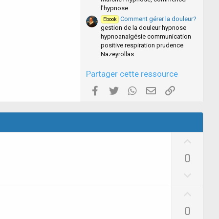
l'hypnose
Comment gérer la douleur?
Ebook
gestion de la douleur hypnose
hypnoanalgésie communication
positive respiration prudence
Nazeyrollas
Partager cette ressource
Facebook
Twitter
WhatsApp
E-mail valide
Copier le lien
U
p
0
v
D
o
o
t
U
w
e
p
n
0
v