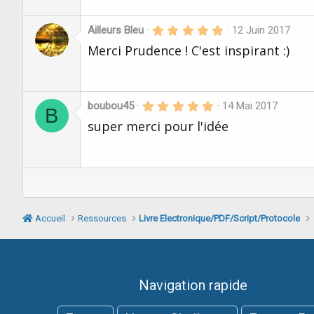
s
t
)
o
i
5
Ailleurs Bleu
12 Juin 2017
l
.
Merci Prudence ! C'est inspirant :)
e
0
s
0
(
é
s
t
)
o
i
5
boubou45
14 Mai 2017
B
l
.
super merci pour l'idée
e
0
s
0
(
é
s
t
)
o
i
l
e
s
Accueil
Ressources
Livre Electronique/PDF/Script/Protocole
(
s
)
Navigation rapide