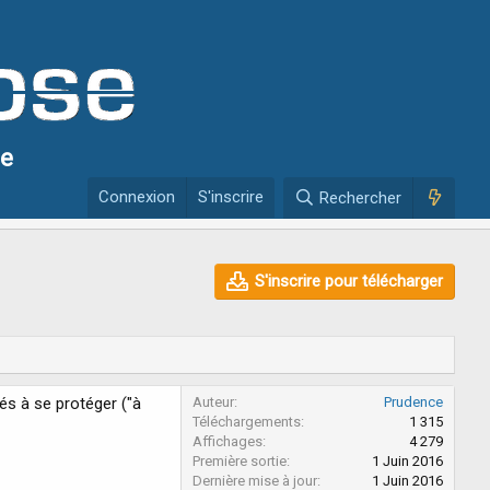
se
Connexion
S'inscrire
Rechercher
S'inscrire pour télécharger
és à se protéger ("à
Auteur
Prudence
Téléchargements
1 315
Affichages
4 279
Première sortie
1 Juin 2016
Dernière mise à jour
1 Juin 2016