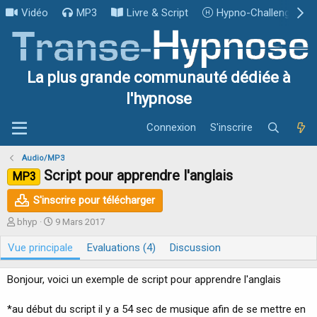
Vidéo
MP3
Livre & Script
Hypno-Challenge
La plus grande communauté dédiée à
l'hypnose
Connexion
S'inscrire
Audio/MP3
Script pour apprendre l'anglais
MP3
S'inscrire pour télécharger
A
D
bhyp
9 Mars 2017
u
a
Vue principale
t
t
Evaluations (4)
Discussion
e
e
u
d
Bonjour, voici un exemple de script pour apprendre l'anglais
r
e
c
*au début du script il y a 54 sec de musique afin de se mettre en
r