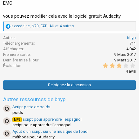
EMC ...
é
a
t
vous pouvez modifier cela avec le logiciel gratuit Audacity
i
o
R
azzeddine
,
bj70
,
FATILAU
et 4 autres
n
é
a
Auteur
bhyp
c
Téléchargements
711
t
Affichages
4 042
i
Première sortie
9 Mars 2017
o
Dernière mise à jour
9 Mars 2017
n
3
Évaluation
s
.
:
4 avis
0
0
é
Rejoignez la discussion
t
o
i
Autres ressources de bhyp
l
e
Script perte de poids
s
poids
(
script pour apprendre l'espagnol
MP3
s
script pour apprendre l'espagnol
)
Ajout d'un script sur une musique de fond
méthode pour Audacity