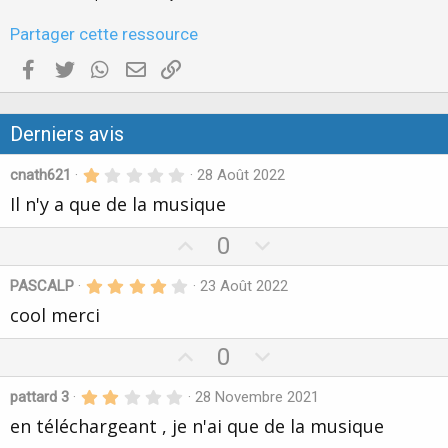
Partager cette ressource
Facebook
Twitter
WhatsApp
E-mail valide
Copier le lien
Derniers avis
1
cnath621
28 Août 2022
.
Il n'y a que de la musique
0
0
é
U
D
0
t
o
p
o
i
4
PASCALP
23 Août 2022
v
w
l
.
e
cool merci
o
n
0
s
0
t
v
(
é
U
D
0
s
t
e
o
)
o
p
o
t
i
2
pattard 3
28 Novembre 2021
v
w
l
e
.
e
en téléchargeant , je n'ai que de la musique
o
n
0
s
0