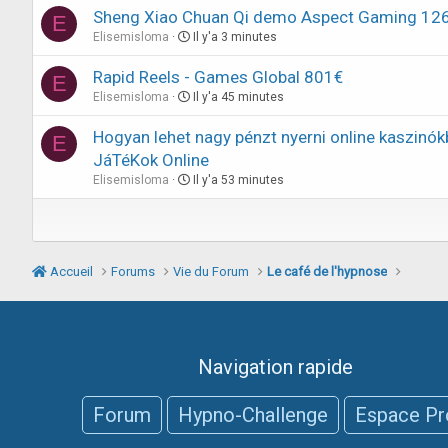
Sheng Xiao Chuan Qi demo Aspect Gaming 12
E
Elisemisloma
Il y'a 3 minutes
Rapid Reels - Games Global 801€
E
Elisemisloma
Il y'a 45 minutes
Hogyan lehet nagy pénzt nyerni online kaszinó
E
JáTéKok Online
Elisemisloma
Il y'a 53 minutes
Accueil
Forums
Vie du Forum
Le café de l'hypnose
Navigation rapide
Forum
Hypno-Challenge
Espace Pr