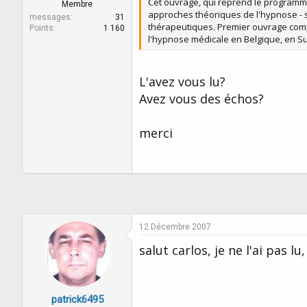
Cet ouvrage, qui reprend le programme
r
u
Membre
approches théoriques de l'hypnose - 
d
t
messages
31
thérapeutiques. Premier ouvrage compl
e
Points
1 160
l'hypnose médicale en Belgique, en Su
l
a
d
i
L'avez vous lu?
s
Avez vous des échos?
c
u
s
merci
s
i
o
n
12 Décembre 2007
salut carlos, je ne l'ai pas l
patrick6495