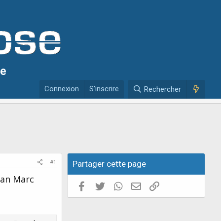
se
Connexion
S'inscrire
Rechercher
#1
Partager cette page
Jean Marc
Facebook
Twitter
WhatsApp
E-mail valide
Copier le lien