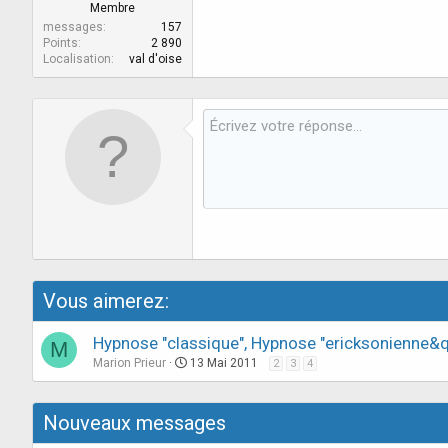
Membre
messages
157
Points
2 890
Localisation
val d'oise
Vous aimerez:
Hypnose "classique", Hypnose "ericksonienne&
M
Marion Prieur
13 Mai 2011
2
3
4
Nouveaux messages