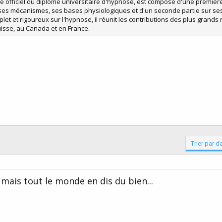
 officiel du diplôme universitaire d'hypnose, est composé d'une première 
ses mécanismes, ses bases physiologiques et d'un seconde partie sur ses
et et rigoureux sur l'hypnose, il réunit les contributions des plus grands
isse, au Canada et en France.
Trier par d
u, mais tout le monde en dis du bien...