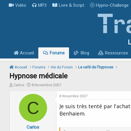
Vidéo
MP3
Livre & Script
Hypno-Challenge
L
Accueil
Forums
Blog
Ressources
Accueil
Forums
Vie du Forum
Le café de l'hypnose
Hypnose médicale
I
D
Carlos
8 Novembre 2007
n
a
i
t
8 Novembre 2007
t
C
e
Je suis très tenté par l'ach
i
d
a
e
Benhaiem.
t
d
e
é
Carlos
u
b