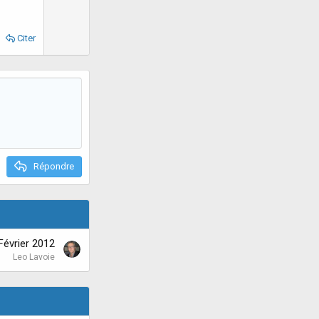
w
e
n
v
Citer
o
t
e
Répondre
Février 2012
Leo Lavoie