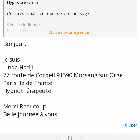
Hypnopraticiens
c'est très simple, en réponse à ce message
Veuillez indiquer:
Prénom Nom
Cliquez pour agrandir...
Adresse
Code postal et ville
Bonjour,
Région
je suis
EX:
Jean Martin
Linda Hadji
35 rue de la liberté
77 route de Corbeil 91390 Morsang sur Orge
75 000 Paris
Paris Île-de-France
Paris Ile de France
Hypnothérapeute
Les premiers inscrits seront en haut de page
*Un lien retour depuis votre site web en direction de
Merci Beaucoup
https://www.transe-hypnose.com
est très apprécié.
Belle journée à vous
Ps: pour ceux qui ne l'ont pas encore fait, pensez à vous identifier
Citer
en tant que pro sur TH
Espace réservé aux professionnels de l'Hypnose
U
D
0