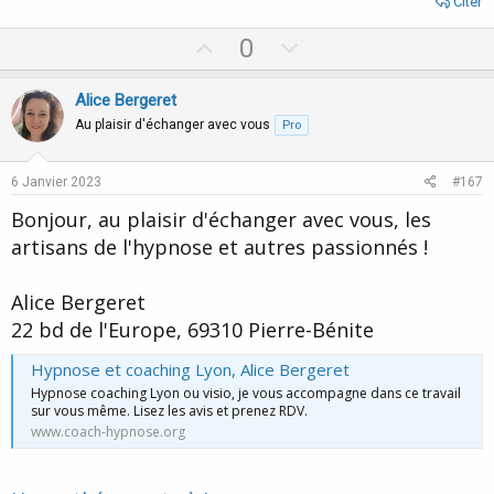
Citer
U
D
0
p
o
v
w
Alice Bergeret
o
n
Au plaisir d'échanger avec vous
Pro
t
v
e
o
6 Janvier 2023
#167
t
Bonjour, au plaisir d'échanger avec vous, les
e
artisans de l'hypnose et autres passionnés !
Alice Bergeret
22 bd de l'Europe, 69310 Pierre-Bénite
Hypnose et coaching Lyon, Alice Bergeret
Hypnose coaching Lyon ou visio, je vous accompagne dans ce travail
sur vous même. Lisez les avis et prenez RDV.
www.coach-hypnose.org