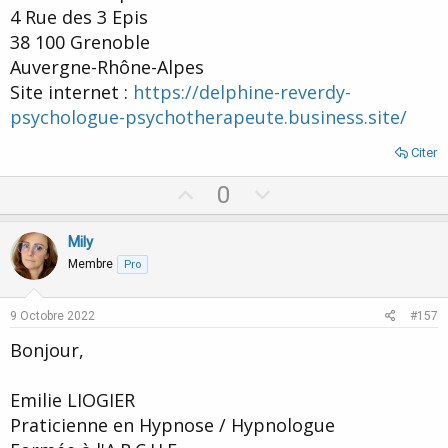
4 Rue des 3 Epis
38 100 Grenoble
Auvergne-Rhône-Alpes
Site internet :
https://delphine-reverdy-
psychologue-psychotherapeute.business.site/
Citer
U
D
0
p
o
v
w
Mily
o
n
Membre
Pro
t
v
e
o
9 Octobre 2022
#157
t
Bonjour,
e
Emilie LIOGIER
Praticienne en Hypnose / Hypnologue