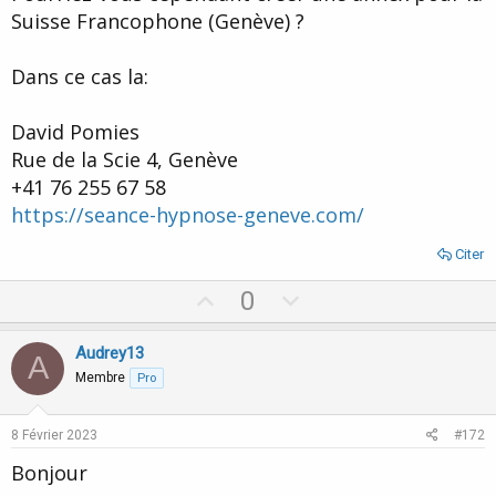
Suisse Francophone (Genève) ?
Dans ce cas la:
David Pomies
Rue de la Scie 4, Genève
+41 76 255 67 58
https://seance-hypnose-geneve.com/
Citer
U
D
0
p
o
v
w
Audrey13
A
o
n
Membre
Pro
t
v
e
o
8 Février 2023
#172
t
Bonjour
e