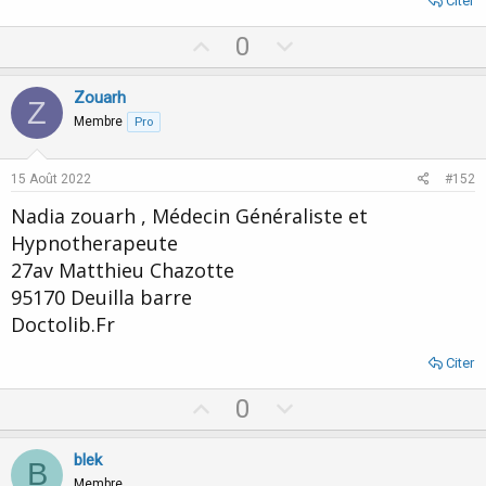
Citer
U
D
0
p
o
v
w
Zouarh
Z
o
n
Membre
Pro
t
v
e
o
15 Août 2022
#152
t
Nadia zouarh , Médecin Généraliste et
e
Hypnotherapeute
27av Matthieu Chazotte
95170 Deuilla barre
Doctolib.Fr
Citer
U
D
0
p
o
v
w
blek
B
o
n
Membre