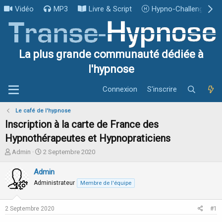
Vidéo
MP3
Livre & Script
Hypno-Challenge
La plus grande communauté dédiée à
l'hypnose
Connexion
S'inscrire
Le café de l'hypnose
Inscription à la carte de France des
Hypnothérapeutes et Hypnopraticiens
I
D
Admin
2 Septembre 2020
n
a
i
t
Admin
t
e
Administrateur
Membre de l'équipe
i
d
a
e
t
d
2 Septembre 2020
#1
e
é