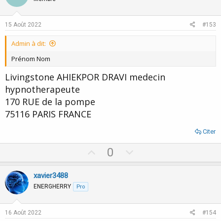
t
v
e
o
15 Août 2022
#153
t
Admin à dit:
e
Prénom Nom
Livingstone AHIEKPOR DRAVI medecin
hypnotherapeute
170 RUE de la pompe
75116 PARIS FRANCE
Citer
U
D
0
p
o
v
w
xavier3488
o
n
ENERGHERRY
Pro
t
v
e
o
16 Août 2022
#154