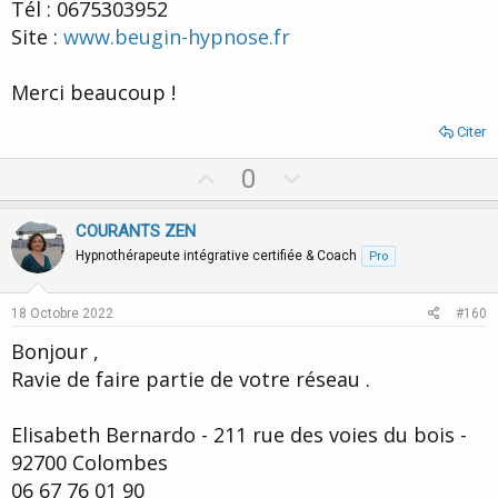
Tél : 0675303952
Carte des Hypnothérapeutes et Hypnopraticiens
Site :
www.beugin-hypnose.fr
Vous cherchez un hypnothérapeute? Accès à la carte
des hypnothérapeutes et hypnopraticiens
Merci beaucoup !
www.transe-hypnose.com
Citer
U
D
0
p
o
v
w
COURANTS ZEN
o
n
Hypnothérapeute intégrative certifiée & Coach
Pro
t
v
e
o
18 Octobre 2022
#160
t
Bonjour ,
e
Ravie de faire partie de votre réseau .
Elisabeth Bernardo - 211 rue des voies du bois -
92700 Colombes
06 67 76 01 90