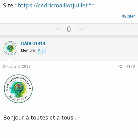
Site :
https://cedricmaillotjuillet.fr
Citer
U
D
0
p
o
v
w
GADLU1414
o
n
Membre
Pro
t
v
e
o
27 Janvier 2023
#170
t
e
Bonjour à toutes et à tous .