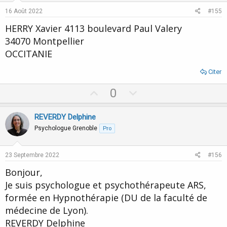
e
o
Ps: pour ceux qui ne l'ont pas encore fait, pensez à vous identifier
16 Août 2022
#155
en tant que pro sur TH
t
HERRY Xavier 4113 boulevard Paul Valery
e
Espace réservé aux professionnels de l'Hypnose
34070 Montpellier
Vous devez être Pro
OCCITANIE
www.transe-hypnose.com
Citer
Carte des Hypnothérapeutes et Hypnopraticiens
Vous cherchez un hypnothérapeute? Accès à la carte
U
D
0
des hypnothérapeutes et hypnopraticiens
p
o
www.transe-hypnose.com
v
w
REVERDY Delphine
o
n
Psychologue Grenoble
Pro
t
v
e
o
23 Septembre 2022
#156
t
Bonjour,
e
Je suis psychologue et psychothérapeute ARS,
formée en Hypnothérapie (DU de la faculté de
médecine de Lyon).
REVERDY Delphine