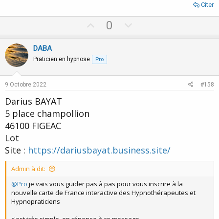
Citer
U
D
0
p
o
v
w
DABA
o
n
Praticien en hypnose
Pro
t
v
e
o
9 Octobre 2022
#158
t
Darius BAYAT
e
5 place champollion
46100 FIGEAC
Lot
Site :
https://dariusbayat.business.site/
Admin à dit:
@Pro
je vais vous guider pas à pas pour vous inscrire à la
nouvelle carte de France interactive des Hypnothérapeutes et
Hypnopraticiens