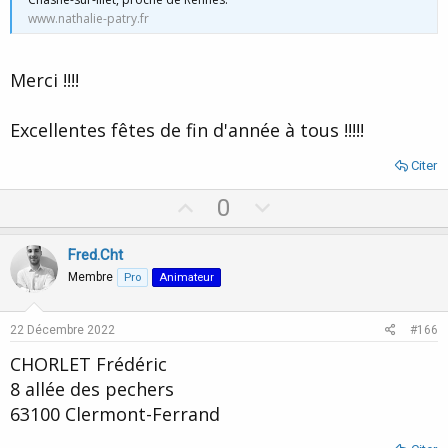
www.nathalie-patry.fr
Merci !!!!
Excellentes fêtes de fin d'année à tous !!!!!
Citer
U
D
0
p
o
v
w
Fred.Cht
o
n
Membre
Pro
Animateur
t
v
e
o
22 Décembre 2022
#166
t
CHORLET Frédéric
e
8 allée des pechers
63100 Clermont-Ferrand