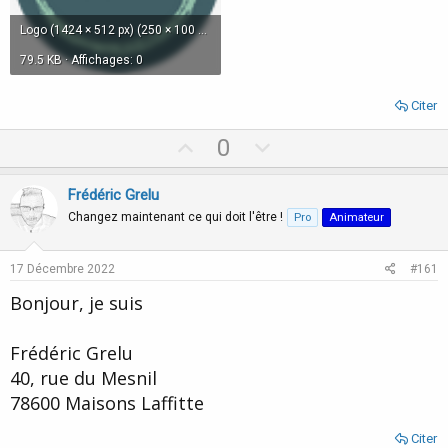
Logo (1424 × 512 px) (250 × 100 px) (160 × 160 px) (512 × 512 px).png
79.5 KB · Affichages: 0
Citer
U
D
0
p
o
v
w
Frédéric Grelu
o
n
Changez maintenant ce qui doit l'être !
Pro
Animateur
t
v
e
o
17 Décembre 2022
#161
t
Bonjour, je suis
e
Frédéric Grelu
40, rue du Mesnil
78600 Maisons Laffitte
Citer