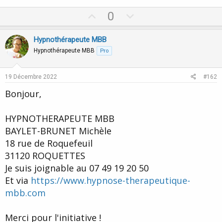
U
D
0
p
o
v
w
Hypnothérapeute MBB
o
n
Hypnothérapeute MBB
Pro
t
v
e
o
19 Décembre 2022
#162
t
Bonjour,
e
HYPNOTHERAPEUTE MBB
BAYLET-BRUNET Michèle
18 rue de Roquefeuil
31120 ROQUETTES
Je suis joignable au 07 49 19 20 50
Et via
https://www.hypnose-therapeutique-
mbb.com
Merci pour l'initiative !