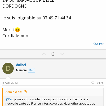
24430 MARSAC SUR L'ISLE
DORDOGNE
Je suis joignable au 07 49 71 44 34
Merci
Cordialement
Citer
U
D
0
p
o
v
w
dalibel
D
o
n
Membre
Pro
t
v
e
o
8 Avril 2023
#175
t
Admin à dit:
e
@Pro
je vais vous guider pas à pas pour vous inscrire à la
nouvelle carte de France interactive des Hypnothérapeutes et