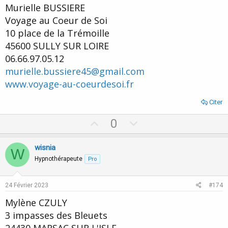
Murielle BUSSIERE
Voyage au Coeur de Soi
10 place de la Trémoille
45600 SULLY SUR LOIRE
06.66.97.05.12
murielle.bussiere45@gmail.com
www.voyage-au-coeurdesoi.fr
Citer
U
D
0
p
o
v
w
wisnia
W
o
n
Hypnothérapeute
Pro
t
v
e
o
24 Février 2023
#174
t
Mylène CZULY
e
3 impasses des Bleuets