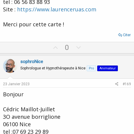
tel : 06 56 83 88 93
Site :
https://www.laurenceruas.com
Merci pour cette carte !
Citer
U
D
0
p
o
v
w
sophroNice
o
n
Sophrologue et Hypnothérapeute à Nice
Pro
Animateur
t
v
e
o
23 Janvier 2023
#169
t
Bonjour
e
Cédric Maillot-Juillet
3O avenue borriglione
06100 Nice
tel :07 69 23 29 89