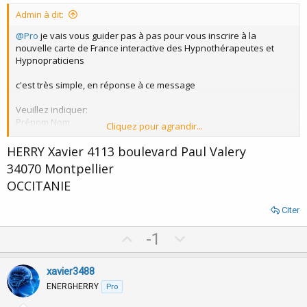
t
Admin à dit:
e
@Pro
je vais vous guider pas à pas pour vous inscrire à la
nouvelle carte de France interactive des Hypnothérapeutes et
Hypnopraticiens
c'est très simple, en réponse à ce message
Veuillez indiquer:
Prénom Nom
Cliquez pour agrandir...
Adresse
Code postal et ville
HERRY Xavier 4113 boulevard Paul Valery
Région
34070 Montpellier
OCCITANIE
EX:
Jean Martin
35 rue de la liberté
Citer
75 000 Paris
Paris Île-de-France
U
D
-1
p
o
Les premiers inscrits seront en haut de page
v
w
xavier3488
*Un lien retour depuis votre site web en direction de
o
n
ENERGHERRY
Pro
https://www.transe-hypnose.com
est très apprécié.
t
v