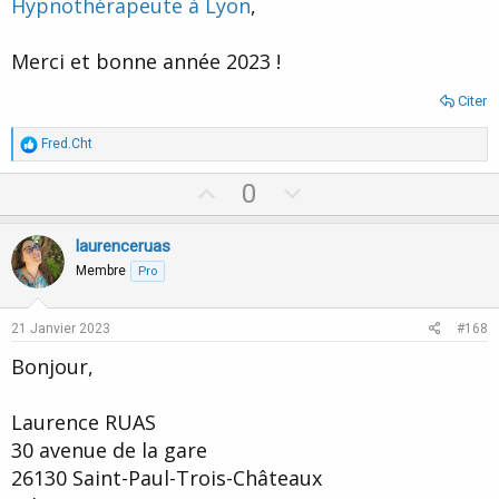
Hypnothérapeute à Lyon
,
Merci et bonne année 2023 !
Citer
R
Fred.Cht
é
a
U
D
0
c
p
o
t
i
v
w
laurenceruas
o
o
n
n
Membre
Pro
s
t
v
:
e
o
21 Janvier 2023
#168
t
Bonjour,
e
Laurence RUAS
30 avenue de la gare
26130 Saint-Paul-Trois-Châteaux