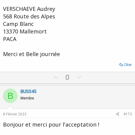
VERSCHAEVE Audrey
568 Route des Alpes
Camp Blanc
13370 Mallemort
PACA
Merci et Belle journée
Citer
U
D
0
p
o
v
w
BUSS45
B
o
n
Membre
t
v
e
o
8 Février 2023
#173
t
Bonjour et merci pour l'acceptation !
e