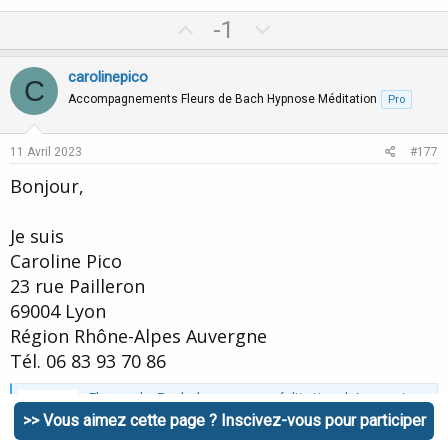
U
D
-1
p
o
v
w
carolinepico
C
o
n
Accompagnements Fleurs de Bach Hypnose Méditation
Pro
t
v
e
o
11 Avril 2023
#177
t
Bonjour,
e
Je suis
Caroline Pico
23 rue Pailleron
69004 Lyon
Région Rhône-Alpes Auvergne
Tél. 06 83 93 70 86
Fleurs de Bach, hypnose, méditation | Lyon et Beaujolais sud
Des accompagnements personnalisés pour les adultes qui
>> Vous aimez cette page ? Inscivez-vous pour participer
veulent (re)prendre confiance en eux, réguler leurs