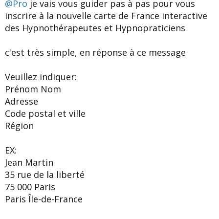
u
b
@Pro
je vais vous guider pas à pas pour vous
r
u
inscrire à la nouvelle carte de France interactive
d
t
des Hypnothérapeutes et Hypnopraticiens
e
l
a
c'est très simple, en réponse à ce message
d
i
s
Veuillez indiquer:
c
Prénom Nom
u
s
Adresse
s
Code postal et ville
i
Région
o
n
EX:
Jean Martin
35 rue de la liberté
75 000 Paris
Paris Île-de-France