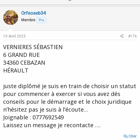
Vous devez être Pro
p
o
www.transe-hypnose.com
v
w
Orfeoseb34
o
n
Carte des Hypnothérapeutes et Hypnopraticiens
Membre
Pro
t
v
Vous cherchez un hypnothérapeute? Accès à la carte
des hypnothérapeutes et hypnopraticiens
e
o
10 Avril 2023
#176
www.transe-hypnose.com
t
VERNIERES SÉBASTIEN
e
6 GRAND RUE
34360 CEBAZAN
HÉRAULT
juste diplômé je suis en train de choisir un statut
pour commencer à exercer si vous avez dés
conseils pour le démarrage et le choix juridique
n’hésitez pas je suis à l’écoute…
Joignable : 0777692549
Laissez un message je recontacte ….
Citer