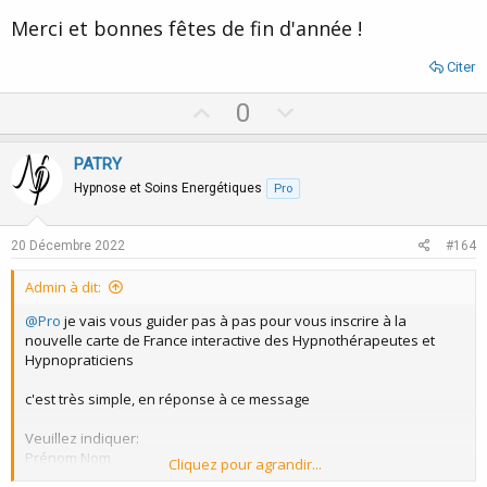
Merci et bonnes fêtes de fin d'année !
Citer
U
D
0
p
o
v
w
PATRY
o
n
Hypnose et Soins Energétiques
Pro
t
v
e
o
20 Décembre 2022
#164
t
Admin à dit:
e
@Pro
je vais vous guider pas à pas pour vous inscrire à la
nouvelle carte de France interactive des Hypnothérapeutes et
Hypnopraticiens
c'est très simple, en réponse à ce message
Veuillez indiquer:
Prénom Nom
Cliquez pour agrandir...
Adresse