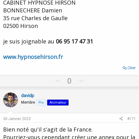
CABINET HYPNOSE HIRSON
BONNECHERE Damien
35 rue Charles de Gaulle
02500 Hirson
je suis joignable au
06 95 17 47 31
www.hypnosehirson.fr
Citer
U
D
0
p
o
v
w
davidp
o
n
Membre
Pro
Animateur
t
v
e
o
30 Janvier 2023
#171
t
Bien noté qu'il s'agit de la France.
e
Pourriez-vous cependant créer une annex pour la