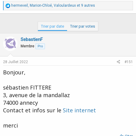
R
hermeveil
,
Marion-Chloé
,
Valoulardeux
et 9 autres
é
a
c
t
Trier par date
Trier par votes
i
o
SebastienF
n
s
Membre
Pro
:
28 Juillet 2022
#151
Bonjour,
sébastien FITTERE
3, avenue de la mandallaz
74000 annecy
Contact et infos sur le
Site internet
merci