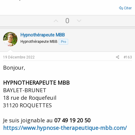
Citer
U
D
0
p
o
v
w
Hypnothérapeute MBB
o
n
Hypnothérapeute MBB
Pro
t
v
e
o
19 Décembre 2022
#163
t
Bonjour,
e
HYPNOTHERAPEUTE MBB
BAYLET-BRUNET
18 rue de Roquefeuil
31120 ROQUETTES
Je suis joignable au
07 49 19 20 50
https://www.hypnose-therapeutique-mbb.com/