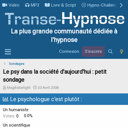
Vidéo
MP3
Livre & Script
Hypno-Challenge
La plus grande communauté dédiée à
l'hypnose
Connexion
S'inscrire
Sondages
Le psy dans la société d'aujourd'hui : petit
sondage
I
D
Magikstarlight
20 Avril 2008
n
a
i
t
Le psychologue c'est plutôt :
t
e
i
d
Un humaniste
a
e
Votes:
0
0.0%
t
d
e
é
Un scientifique