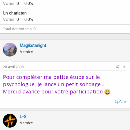
u
b
Votes:
0
0.0%
r
u
d
t
Un charlatan
e
Votes:
0
0.0%
l
a
Total des votants
0
d
i
s
Magikstarlight
c
Membre
u
s
s
20 Avril 2008
#1
i
o
Pour compléter ma petite étude sur le
n
psychologue, je lance un petit sondage...
Merci d'avance pour votre participation
Citer
L-S
Membre