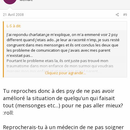
21 Avril 2008
#9
L-S à dit:
J'ai repondu charlatan,je m'explique, on m'a emmené voir 2 psy
different quand j'etais ado...je leur ai raconté n'imp, je suis resté
congruent dans mes mensonges et ils ont conclus les deux que
les probleme de comunication que j'avais avec mes parent
n'existait pas...
Pourtant le probleme etais la, ils ont juste pas trouvé mon
traumatisme dans mon enfance de mon surmoi qui voudrais
manger mon moi enfant et et mon moi grand parent...
Cliquez pour agrandir...
bref, rien que leur facon de me parlé ca m'a degouté...
Tu reproches donc à des psy de ne pas avoir
amélioré la situation de quelqu'un qui faisait
tout (mensonges etc...) pour ne pas aller mieux?
:roll:
Reprocherais-tu à un médecin de ne pas soigner