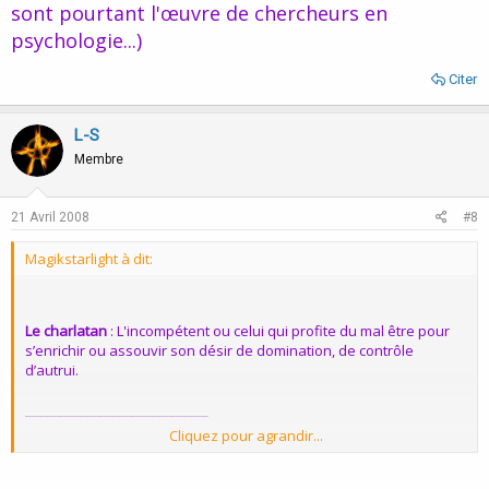
sont pourtant l'œuvre de chercheurs en
psychologie...)
Citer
L-S
Membre
21 Avril 2008
#8
Magikstarlight à dit:
Le charlatan
: L'incompétent ou celui qui profite du mal être pour
s’enrichir ou assouvir son désir de domination, de contrôle
d’autrui.
____________________________
Cliquez pour agrandir...
En effet L-S, depuis que j'ai commencé cette étude, j'ai reçu
quelques réponses allant dans ton sens...Des mauvaises
expériences conduisant à une vision négative des psychologues...