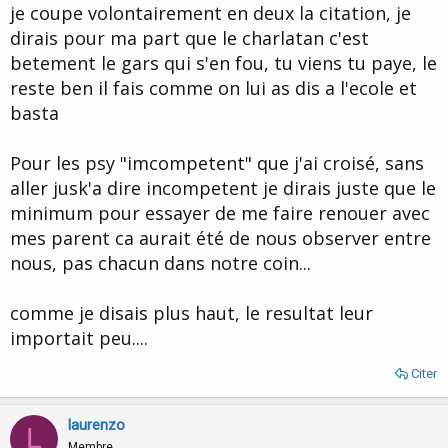
je coupe volontairement en deux la citation, je
J'avoue que j'aimerai bien rencontrer ces "psys incompétents"
dirais pour ma part que le charlatan c'est
pour tester par moi même...Après comme pour tout métier, je
pense qu'une pratique efficace dépend beaucoup du praticien,
betement le gars qui s'en fou, tu viens tu paye, le
plus que de la méthode utilisée d'ailleurs, et surtout du consultant
reste ben il fais comme on lui as dis a l'ecole et
dont les attentes déterminent beaucoup l'appréciation qu'ils
auront du praticien ainsi que le "pouvoir" qu'ils vont lui attribuer....
basta
Atlas ta remarque m'intéresse beaucoup...Quelle option
Pour les psy "imcompetent" que j'ai croisé, sans
supplémentaire aurais tu ajouté ?
aller jusk'a dire incompetent je dirais juste que le
minimum pour essayer de me faire renouer avec
mes parent ca aurait été de nous observer entre
nous, pas chacun dans notre coin...
comme je disais plus haut, le resultat leur
importait peu....
Citer
laurenzo
L
Membre