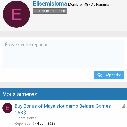
W
Elisemisloma
Membre
·
48
·
De
Panama
E
r
Top Posteur du mois
i
t
t
e
n
b
y
Répondre
Vous aimerez:
Buy Bonus of Maya slot demo Belatra Games
E
r
163$
t
Elisemisloma
i
Réponses
0
4 Juin 2026