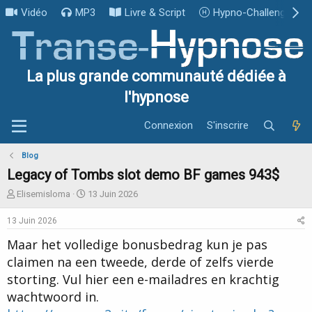
Vidéo
MP3
Livre & Script
Hypno-Challenge
La plus grande communauté dédiée à
l'hypnose
Connexion
S'inscrire
Blog
Legacy of Tombs slot demo BF games 943$
I
D
Elisemisloma
13 Juin 2026
n
a
i
t
13 Juin 2026
t
e
Maar het volledige bonusbedrag kun je pas
i
d
a
e
claimen na een tweede, derde of zelfs vierde
t
d
storting. Vul hier een e-mailadres en krachtig
e
é
wachtwoord in.
u
b
r
u