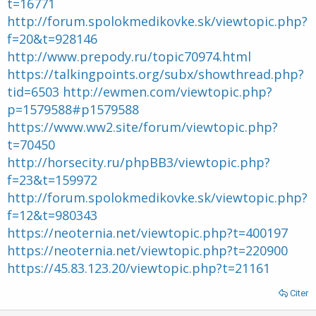
t=16771
http://forum.spolokmedikovke.sk/viewtopic.php?
f=20&t=928146
http://www.prepody.ru/topic70974.html
https://talkingpoints.org/subx/showthread.php?
tid=6503
http://ewmen.com/viewtopic.php?
p=1579588#p1579588
https://www.ww2.site/forum/viewtopic.php?
t=70450
http://horsecity.ru/phpBB3/viewtopic.php?
f=23&t=159972
http://forum.spolokmedikovke.sk/viewtopic.php?
f=12&t=980343
https://neoternia.net/viewtopic.php?t=400197
https://neoternia.net/viewtopic.php?t=220900
https://45.83.123.20/viewtopic.php?t=21161
Citer