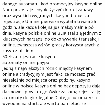
danego automatu. kod promocyjny kasyno online
Nam pozostaje jedynie życzyć dobrej zabawy
oraz wysokich wygranych. kasyno bonus za
rejestrację U mnie pierwsza wypłata trwała 36
godzin, ale każda kolejna już maksymalnie pół
dnia. kasyna polskie online BLIK stał się jednym z
kluczowych narzędzi do dokonywania transakcji
online, zwłaszcza wśród graczy korzystających z
kasyn z blikiem.
50 zł za rejestrację kasyno
automaty online paypal
Jedną z największych różnic między kasynem
online a tradycyjnym jest fakt, że możesz grać
niezależnie od miejsca oraz godziny. kasyno
online w polsce Kasyna online bez depozytu dają
darmowe spiny lub gotówkę za samą rejestrację.
automaty do gier legalne Dlatego automaty są
wygodne na start, ale warto pamiętać, że