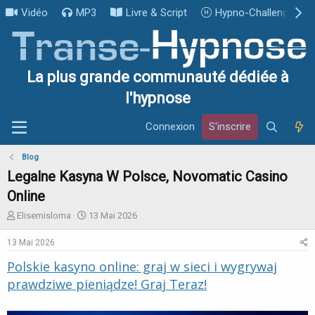
Vidéo
MP3
Livre & Script
Hypno-Challenge
La plus grande communauté dédiée à
l'hypnose
Connexion
S'inscrire
Blog
Legalne Kasyna W Polsce, Novomatic Casino
Online
I
D
Elisemisloma
13 Mai 2026
n
a
i
t
13 Mai 2026
t
e
Polskie kasyno online: graj w sieci i wygrywaj
i
d
a
e
prawdziwe pieniądze! Graj Teraz!
t
d
e
é