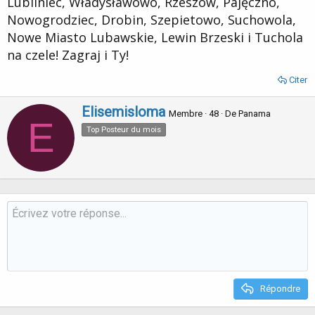
Lubliniec, Władysławowo, Rzeszów, Pajęczno,
Nowogrodziec, Drobin, Szepietowo, Suchowola,
Nowe Miasto Lubawskie, Lewin Brzeski i Tuchola
na czele! Zagraj i Ty!
Citer
W
Elisemisloma
Membre
·
48
·
De
Panama
E
r
Top Posteur du mois
i
t
t
e
n
b
y
Répondre