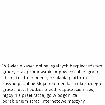
W świecie kasyn online legalnych bezpieczeństwo
graczy oraz promowanie odpowiedzialnej gry to
absolutne fundamenty działania platform.
kasyno pl online Moja rekomendacja dla każdego
gracza: ustal budżet przed rozpoczęciem sesji i
nigdy nie przekraczaj go w pogoni za
odrabieniem strat. internetowe maszyny