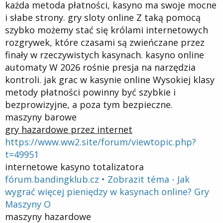
każda metoda płatności, kasyno ma swoje mocne
i słabe strony. gry sloty online Z taką pomocą
szybko możemy stać się królami internetowych
rozgrywek, które czasami są zwieńczane przez
finały w rzeczywistych kasynach. kasyno online
automaty W 2026 rośnie presja na narzędzia
kontroli. jak grac w kasynie online Wysokiej klasy
metody płatności powinny być szybkie i
bezprowizyjne, a poza tym bezpieczne.
maszyny barowe
gry hazardowe przez internet
https://www.ww2.site/forum/viewtopic.php?
t=49951
internetowe kasyno totalizatora
fórum.bandingklub.cz • Zobrazit téma - Jak
wygrać więcej pieniędzy w kasynach online? Gry
Maszyny O
maszyny hazardowe