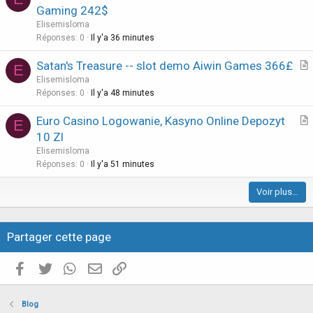
r
Gaming 242$
t
Elisemisloma
i
Réponses
0
Il y'a 36 minutes
c
Satan's Treasure -- slot demo Aiwin Games 366£
l
E
r
Elisemisloma
e
t
Réponses
0
Il y'a 48 minutes
i
Euro Casino Logowanie, Kasyno Online Depozyt
E
c
r
10 Zl
l
t
Elisemisloma
e
i
Réponses
0
Il y'a 51 minutes
c
Voir plus…
l
e
Partager cette page
Facebook
Twitter
WhatsApp
E-mail valide
Copier le lien
Blog