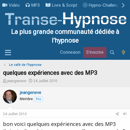
Vidéo
MP3
Livre & Script
Hypno-Challenge
La plus grande communauté dédiée à
l'hypnose
Connexion
S'inscrire
Le café de l'hypnose
quelques expériences avec des MP3
I
D
jeangeneve
24 Juillet 2010
n
a
i
t
jeangeneve
t
e
Membre
Pro
i
d
a
e
t
d
24 Juillet 2010
#1
e
é
u
b
bon voici quelques expériences avec des MP3
r
u