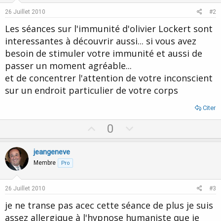
26 Juillet 2010
#2
Les séances sur l'immunité d'olivier Lockert sont
interessantes à découvrir aussi... si vous avez
besoin de stimuler votre immunité et aussi de
passer un moment agréable...
et de concentrer l'attention de votre inconscient
sur un endroit particulier de votre corps
Citer
U
D
0
p
o
v
w
jeangeneve
o
n
Membre
Pro
t
v
e
o
26 Juillet 2010
#3
t
je ne transe pas acec cette séance de plus je suis
e
assez allergique à l'hypnose humaniste que je