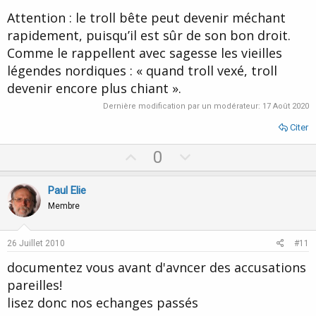
Attention : le troll bête peut devenir méchant
rapidement, puisqu’il est sûr de son bon droit.
Comme le rappellent avec sagesse les vieilles
légendes nordiques : « quand troll vexé, troll
devenir encore plus chiant ».
Dernière modification par un modérateur:
17 Août 2020
Citer
U
D
0
p
o
v
w
Paul Elie
o
n
Membre
t
v
e
o
26 Juillet 2010
#11
t
documentez vous avant d'avncer des accusations
e
pareilles!
lisez donc nos echanges passés