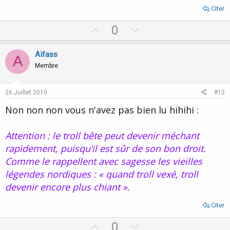
Citer
U
D
0
p
o
v
w
Aïfass
A
o
n
Membre
t
v
e
o
26 Juillet 2010
#12
t
Non non non vous n'avez pas bien lu hihihi :
e
Attention : le troll bête peut devenir méchant
rapidement, puisqu’il est sûr de son bon droit.
Comme le rappellent avec sagesse les vieilles
légendes nordiques : « quand troll vexé, troll
devenir encore plus chiant ».
Citer
U
D
0