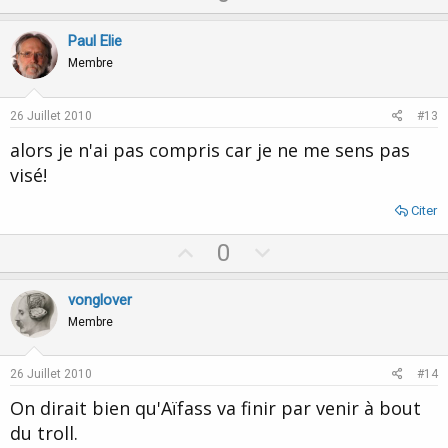
p
o
v
w
Paul Elie
o
n
Membre
t
v
e
o
26 Juillet 2010
#13
t
alors je n'ai pas compris car je ne me sens pas
e
visé!
Citer
U
D
0
p
o
v
w
vonglover
o
n
Membre
t
v
e
o
26 Juillet 2010
#14
t
On dirait bien qu'Aïfass va finir par venir à bout
e
du troll.