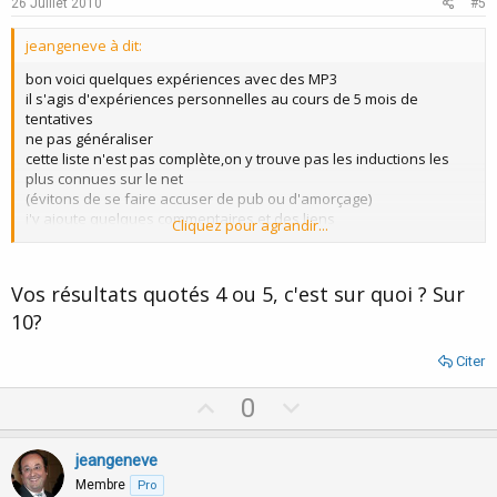
e
o
26 Juillet 2010
#5
t
jeangeneve à dit:
e
bon voici quelques expériences avec des MP3
il s'agis d'expériences personnelles au cours de 5 mois de
tentatives
ne pas généraliser
cette liste n'est pas complète,on y trouve pas les inductions les
plus connues sur le net
(évitons de se faire accuser de pub ou d'amorçage)
j'y ajoute quelques commentaires et des liens
Cliquez pour agrandir...
on trouve un niveaux de transe atteinte via l'échelle de davis et
huband
Vos résultats quotés 4 ou 5, c'est sur quoi ? Sur
10?
séance offerte de Alain poux
https://synergies-psy.com/
Citer
testé 6 fois, résultats obtenu : 4 a la 4 em séance
thème : santé, optimisme
U
D
0
commentaire : je l'ai peu testé c'est un peu le tout ou rien
p
o
excellente qualité du son peu compressé.
v
w
accents franco-provençal
jeangeneve
o
n
Membre
Pro