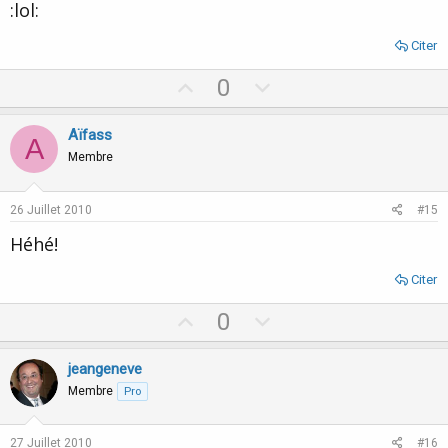
:lol:
Citer
U
D
0
p
o
v
w
Aïfass
A
o
n
Membre
t
v
e
o
26 Juillet 2010
#15
t
Héhé!
e
Citer
U
D
0
p
o
v
w
jeangeneve
o
n
Membre
Pro
t
v
e
o
27 Juillet 2010
#16