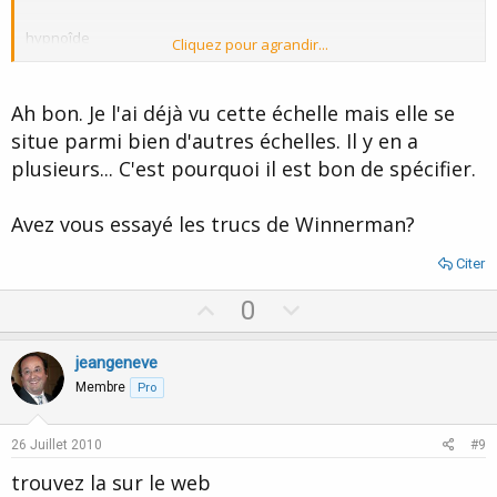
hypnoîde
Cliquez pour agrandir...
1
2 relaxation
3 battement des paupières
Ah bon. Je l'ai déjà vu cette échelle mais elle se
4 fermeture des yeux
situe parmi bien d'autres échelles. Il y en a
5 relaxation physique complète
plusieurs... C'est pourquoi il est bon de spécifier.
transe légère
6 catalepsie oculaire
7 catalepsie des membres
Avez vous essayé les trucs de Winnerman?
...
...
Citer
10 catalepsie rigide
11 anestesie (main gantée)
U
D
0
p
o
transe moyene
13 amnésie parcielle
v
w
jeangeneve
o
n
Membre
Pro
t
v
ext; ext...
e
o
26 Juillet 2010
#9
t
trouvez la sur le web
e