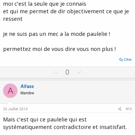
moi c'est la seule que je connais
et qui me permet de dir objectivement ce que je
ressent
je ne suis pas un mec a la mode paulelie !
permettez moi de vous dire vous non plus !
Citer
U
D
0
p
o
v
w
Aïfass
A
o
n
Membre
t
v
e
o
26 Juillet 2010
#10
t
Mais c'est qui ce paulelie qui est
e
systématiquement contradictoire et insatisfait.