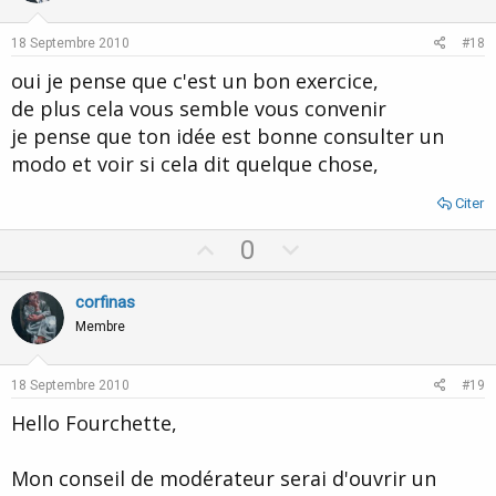
t
v
e
o
18 Septembre 2010
#18
t
oui je pense que c'est un bon exercice,
e
de plus cela vous semble vous convenir
je pense que ton idée est bonne consulter un
modo et voir si cela dit quelque chose,
Citer
U
D
0
p
o
v
w
corfinas
o
n
Membre
t
v
e
o
18 Septembre 2010
#19
t
Hello Fourchette,
e
Mon conseil de modérateur serai d'ouvrir un