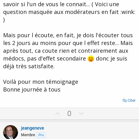
savoir si l'un de vous le connait... ( Voici une
question masquée aux modérateurs en fait :wink:
)
Mais pour l écoute, en fait, je dois l'écouter tous
les 2 jours au moins pour que l effet reste... Mais
après tout, ca coute rien et contrairement aux
médocs, pas d'effet secondaire
donc je suis
déjà très satisfaite.
Voilà pour mon témoignage
Bonne journée à tous
Citer
U
D
0
p
o
v
w
jeangeneve
o
n
Membre
Pro