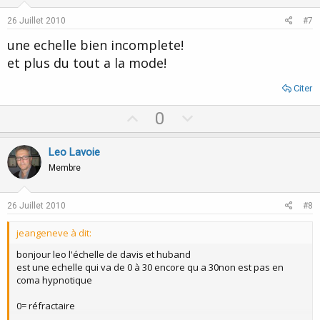
t
v
e
o
26 Juillet 2010
#7
t
une echelle bien incomplete!
e
et plus du tout a la mode!
Citer
U
D
0
p
o
v
w
Leo Lavoie
o
n
Membre
t
v
e
o
26 Juillet 2010
#8
t
jeangeneve à dit:
e
bonjour leo l'échelle de davis et huband
est une echelle qui va de 0 à 30 encore qu a 30non est pas en
coma hypnotique
0= réfractaire