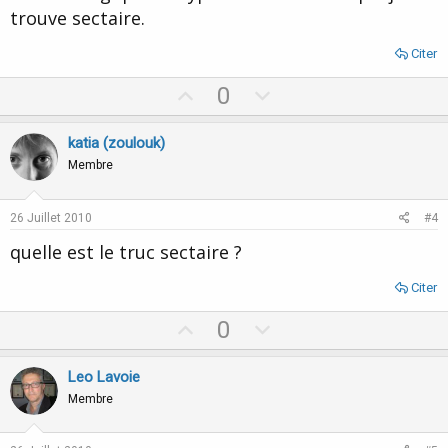
trouve sectaire.
Citer
U
D
0
p
o
v
w
katia (zoulouk)
o
n
Membre
t
v
e
o
26 Juillet 2010
#4
t
quelle est le truc sectaire ?
e
Citer
U
D
0
p
o
v
w
Leo Lavoie
o
n
Membre
t
v