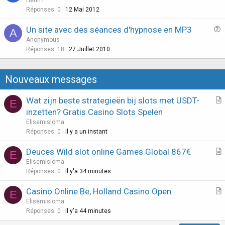
i
e
Réponses
0
12 Mai 2012
o
s
n
Un site avec des séances d'hypnose en MP3
A
t
u
Anonymous
i
e
Réponses
18
27 Juillet 2010
o
s
n
t
Nouveaux messages
i
o
Wat zijn beste strategieën bij slots met USDT-
E
n
r
inzetten? Gratis Casino Slots Spelen
t
Elisemisloma
i
Réponses
0
Il y a un instant
c
Deuces Wild slot online Games Global 867€
l
E
r
Elisemisloma
e
t
Réponses
0
Il y'a 34 minutes
i
Casino Online Be, Holland Casino Open
E
c
r
Elisemisloma
l
t
Réponses
0
Il y'a 44 minutes
e
i