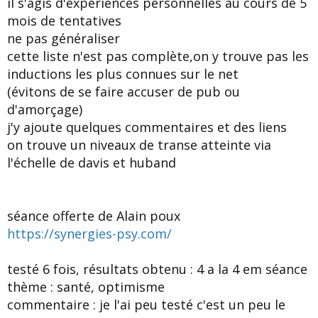
il s'agis d'expériences personnelles au cours de 5
d
t
mois de tentatives
e
l
ne pas généraliser
a
cette liste n'est pas complète,on y trouve pas les
d
i
inductions les plus connues sur le net
s
(évitons de se faire accuser de pub ou
c
d'amorçage)
u
s
j'y ajoute quelques commentaires et des liens
s
on trouve un niveaux de transe atteinte via
i
l'échelle de davis et huband
o
n
séance offerte de Alain poux
https://synergies-psy.com/
testé 6 fois, résultats obtenu : 4 a la 4 em séance
thème : santé, optimisme
commentaire : je l'ai peu testé c'est un peu le