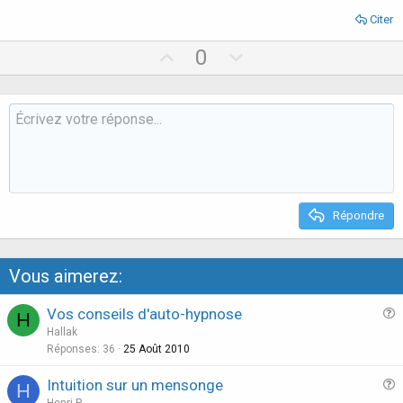
Citer
U
D
0
p
o
v
w
o
n
t
v
e
o
t
e
Répondre
Vous aimerez:
Vos conseils d'auto-hypnose
H
u
Hallak
e
Réponses
36
25 Août 2010
s
Intuition sur un mensonge
H
t
u
Henri P