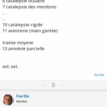
6 catalepsie oculaire
7 catalepsie des membres
...
...
10 catalepsie rigide
11 anestesie (main gantée)
transe moyene
13 amnésie parcielle
ext; ext...
Citer
U
D
0
p
o
v
w
Paul Elie
o
n
Membre