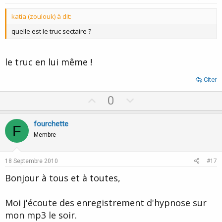
t
katia (zoulouk) à dit:
e
quelle est le truc sectaire ?
le truc en lui même !
Citer
U
D
0
p
o
v
w
fourchette
F
o
n
Membre
t
v
e
o
18 Septembre 2010
#17
t
Bonjour à tous et à toutes,
e
Moi j'écoute des enregistrement d'hypnose sur
mon mp3 le soir.