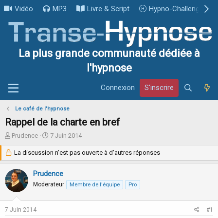
Vidéo
MP3
Livre & Script
Hypno-Challenge
La plus grande communauté dédiée à
l'hypnose
Connexion
S'inscrire
Le café de l'hypnose
Rappel de la charte en bref
I
D
Prudence
7 Juin 2014
n
a
i
La discussion n'est pas ouverte à d'autres réponses
t
t
e
i
d
Prudence
a
e
Moderateur
Membre de l'équipe
Pro
t
d
e
é
u
b
7 Juin 2014
#1
r
u