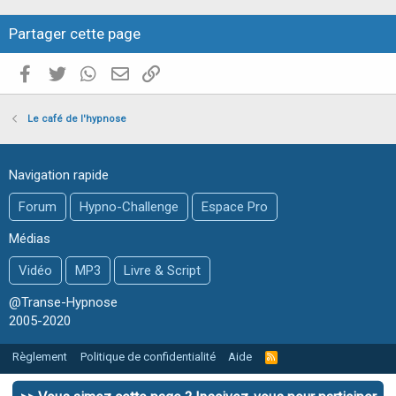
Partager cette page
Facebook
Twitter
WhatsApp
E-mail valide
Copier le lien
Le café de l'hypnose
Navigation rapide
Forum
Hypno-Challenge
Espace Pro
Médias
Vidéo
MP3
Livre & Script
@Transe-Hypnose
2005-2020
Règlement
Politique de confidentialité
Aide
R
S
S