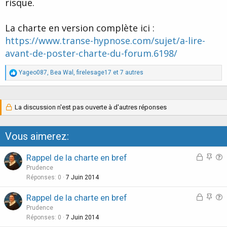
risque.
La charte en version complète ici :
https://www.transe-hypnose.com/sujet/a-lire-
avant-de-poster-charte-du-forum.6198/
R
Yageo087
,
Bea Wal
,
firelesage17
et 7 autres
é
a
c
t
La discussion n'est pas ouverte à d'autres réponses
i
o
n
Vous aimerez:
s
:
D
D
Rappel de la charte en bref
i
i
u
Prudence
s
s
e
Réponses
0
7 Juin 2014
c
c
s
D
D
Rappel de la charte en bref
u
u
t
i
i
u
Prudence
s
s
i
s
s
e
Réponses
0
7 Juin 2014
s
s
o