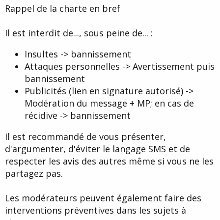
d
t
Rappel de la charte en bref
e
l
Il est interdit de..., sous peine de... :
a
d
i
Insultes -> bannissement
s
Attaques personnelles -> Avertissement puis
c
u
bannissement
s
Publicités (lien en signature autorisé) ->
s
Modération du message + MP; en cas de
i
o
récidive -> bannissement
n
Il est recommandé de vous présenter,
d'argumenter, d'éviter le langage SMS et de
respecter les avis des autres même si vous ne les
partagez pas.
Les modérateurs peuvent également faire des
interventions préventives dans les sujets à