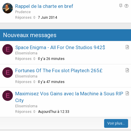
c
c
s
i
i
n
D
Rappel de la charte en bref
u
u
t
o
o
i
u
Prudence
s
s
i
n
n
s
e
Réponses
0
7 Juin 2014
s
s
o
v
é
c
s
i
i
n
e
p
u
t
o
o
r
i
Nouveaux messages
s
i
n
n
r
n
s
o
v
é
o
g
Space Enigma - All For One Studios 942$
E
i
n
e
p
u
l
r
Elisemisloma
o
r
i
i
é
t
Réponses
0
Il y'a 26 minutes
n
r
n
l
e
i
é
o
g
l
Fortunes Of The Fox slot Playtech 265£
E
c
p
u
l
é
r
Elisemisloma
l
i
i
é
e
t
Réponses
0
Il y'a 47 minutes
e
n
l
e
i
g
l
Maximisez Vos Gains avec la Machine à Sous RIP
E
c
l
é
r
City
l
é
e
t
Elisemisloma
e
e
i
Réponses
0
Aujourd'hui à 12:33
c
Voir plus…
l
e