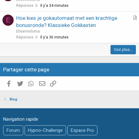
l
t
Réponses
0
Il y'a 34 minutes
e
i
Hoe kies je gokautomaat met een krachtige
E
c
r
bonusronde? Klassieke Gokkasten
l
t
Elisemisloma
e
i
Réponses
0
Il y'a 36 minutes
c
Voir plus…
l
e
Partager cette page
Facebook
Twitter
WhatsApp
E-mail valide
Copier le lien
Blog
Navigation rapide
Forum
Hypno-Challenge
Espace Pro