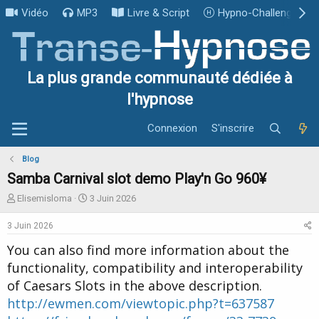
Vidéo
MP3
Livre & Script
Hypno-Challenge
La plus grande communauté dédiée à
l'hypnose
Connexion
S'inscrire
Blog
Samba Carnival slot demo Play'n Go 960¥
I
D
Elisemisloma
3 Juin 2026
n
a
i
t
3 Juin 2026
t
e
You can also find more information about the
i
d
a
e
functionality, compatibility and interoperability
t
d
of Caesars Slots in the above description.
e
é
http://ewmen.com/viewtopic.php?t=637587
u
b
r
u