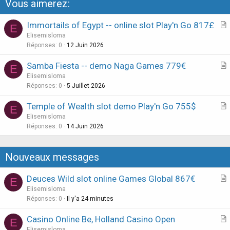
Vous aimerez:
Immortails of Egypt -- online slot Play'n Go 817£
E
r
Elisemisloma
t
Réponses
0
12 Juin 2026
i
Samba Fiesta -- demo Naga Games 779€
E
c
r
Elisemisloma
l
t
Réponses
0
5 Juillet 2026
e
i
Temple of Wealth slot demo Play'n Go 755$
E
c
r
Elisemisloma
l
t
Réponses
0
14 Juin 2026
e
i
c
Nouveaux messages
l
e
Deuces Wild slot online Games Global 867€
E
r
Elisemisloma
t
Réponses
0
Il y'a 24 minutes
i
Casino Online Be, Holland Casino Open
E
c
r
Elisemisloma