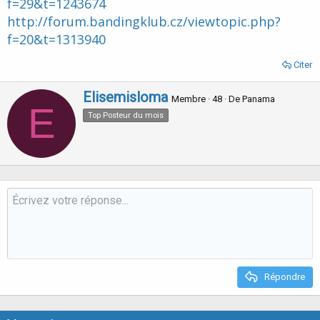
f=29&t=1243674
http://forum.bandingklub.cz/viewtopic.php?
f=20&t=1313940
Citer
W
Elisemisloma
Membre
·
48
·
De
Panama
E
r
Top Posteur du mois
i
t
t
e
n
b
y
Répondre