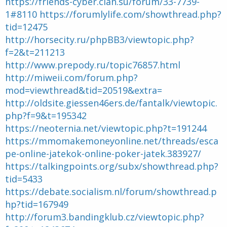
https://friends-cyber.clan.su/forum/33-7739-
d
t
1#8110
https://forumlylife.com/showthread.php?
e
l
tid=12475
a
http://horsecity.ru/phpBB3/viewtopic.php?
d
f=2&t=211213
i
s
http://www.prepody.ru/topic76857.html
c
http://miweii.com/forum.php?
u
s
mod=viewthread&tid=20519&extra=
s
http://oldsite.giessen46ers.de/fantalk/viewtopic.
i
php?f=9&t=195342
o
n
https://neoternia.net/viewtopic.php?t=191244
https://mmomakemoneyonline.net/threads/esca
pe-online-jatekok-online-poker-jatek.383927/
https://talkingpoints.org/subx/showthread.php?
tid=5433
https://debate.socialism.nl/forum/showthread.p
hp?tid=167949
http://forum3.bandingklub.cz/viewtopic.php?