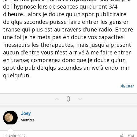
de l'hypnose lors de seances qui durent 3/4
d'heure....alors je doute qu'un spot publicitaire
de qlqs secondes puisse faire entrer les gens en
transe qui plus est au travers d'une radio. Encore
une foi je ne mets pas en doute vos capacites
messieurs les therapeutes, mais jusqu'a present
aucun d'entre vous n'est arrivé à me faire entrer
en transe; comprenez donc que je doute qu'un
spot de pub de qlqs secondes arrive à endormir
quelqu'un.
Citer
U
D
0
p
o
v
w
Joey
o
n
Membre
t
v
e
o
12 Août 2007
#34