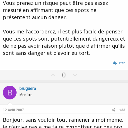
Vous prenez un risque peut être pas assez
mesuré en affirmant que ces spots ne
présentent aucun danger.
Vous me l'accorderez, il est plus facile de penser
que ces spots sont potentiellement dangereux et
de ne pas avoir raison plutôt que d'affirmer qu'ils
sont sans danger et d'avoir eu tort.
Citer
U
D
0
p
o
v
w
bruguera
B
o
n
Membre
t
v
e
o
12 Août 2007
#33
t
Bonjour, sans vouloir tout ramener a moi meme,
e
je n'arrive pas a me faire hypnotiser par des pro