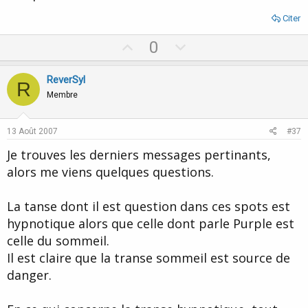
Citer
U
D
0
p
o
v
w
ReverSyl
R
o
n
Membre
t
v
e
o
13 Août 2007
#37
t
Je trouves les derniers messages pertinants,
e
alors me viens quelques questions.
La tanse dont il est question dans ces spots est
hypnotique alors que celle dont parle Purple est
celle du sommeil.
Il est claire que la transe sommeil est source de
danger.