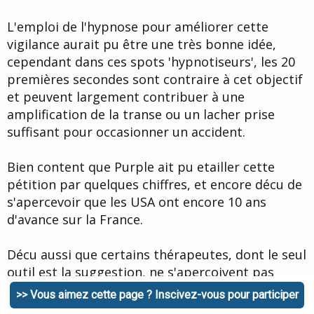
L'emploi de l'hypnose pour améliorer cette
vigilance aurait pu être une très bonne idée,
cependant dans ces spots 'hypnotiseurs', les 20
premières secondes sont contraire à cet objectif
et peuvent largement contribuer à une
amplification de la transe ou un lacher prise
suffisant pour occasionner un accident.
Bien content que Purple ait pu etailler cette
pétition par quelques chiffres, et encore décu de
s'apercevoir que les USA ont encore 10 ans
d'avance sur la France.
Décu aussi que certains thérapeutes, dont le seul
outil est la suggestion, ne s'apercoivent pas
directement des dangers de ces spots et ne
>> Vous aimez cette page ? Inscivez-vous pour participer
prenne pas position en signant cette pétition.