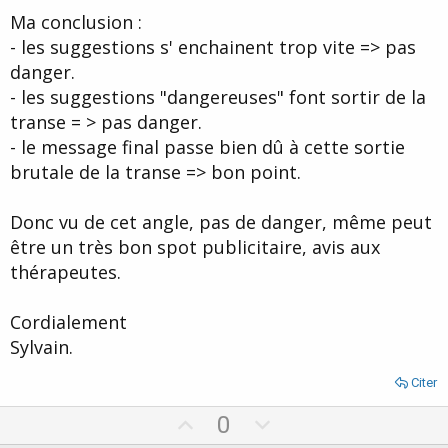
Ma conclusion :
- les suggestions s' enchainent trop vite => pas
danger.
- les suggestions "dangereuses" font sortir de la
transe = > pas danger.
- le message final passe bien dû à cette sortie
brutale de la transe => bon point.
Donc vu de cet angle, pas de danger, même peut
être un très bon spot publicitaire, avis aux
thérapeutes.
Cordialement
Sylvain.
Citer
U
D
0
p
o