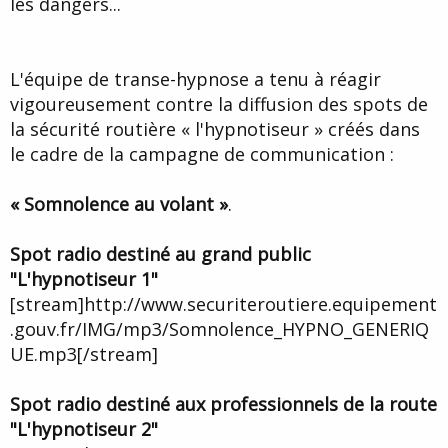
les dangers...
d
t
e
l
a
L'équipe de transe-hypnose a tenu à réagir
d
i
vigoureusement contre la diffusion des spots de
s
la sécurité routière « l'hypnotiseur » créés dans
c
le cadre de la campagne de communication :
u
s
s
« Somnolence au volant »
.
i
o
n
Spot radio destiné au grand public
"L'hypnotiseur 1"
[stream]http://www.securiteroutiere.equipement
.gouv.fr/IMG/mp3/Somnolence_HYPNO_GENERIQ
UE.mp3[/stream]
Spot radio destiné aux professionnels de la route
"L'hypnotiseur 2"