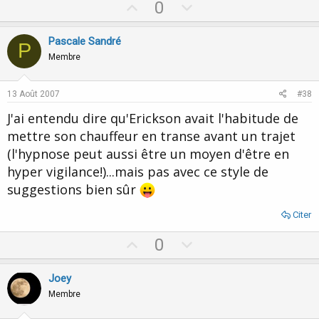
U
D
0
p
o
v
w
Pascale Sandré
P
o
n
Membre
t
v
e
o
13 Août 2007
#38
t
J'ai entendu dire qu'Erickson avait l'habitude de
e
mettre son chauffeur en transe avant un trajet
(l'hypnose peut aussi être un moyen d'être en
hyper vigilance!)...mais pas avec ce style de
suggestions bien sûr
Citer
U
D
0
p
o
v
w
Joey
o
n
Membre
t
v