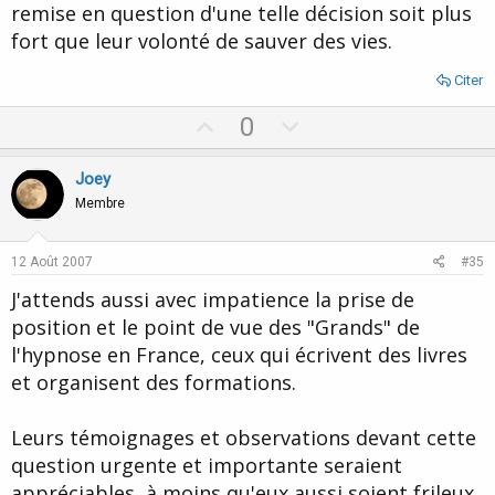
remise en question d'une telle décision soit plus
fort que leur volonté de sauver des vies.
Citer
U
D
0
p
o
v
w
Joey
o
n
Membre
t
v
e
o
12 Août 2007
#35
t
J'attends aussi avec impatience la prise de
e
position et le point de vue des "Grands" de
l'hypnose en France, ceux qui écrivent des livres
et organisent des formations.
Leurs témoignages et observations devant cette
question urgente et importante seraient
appréciables, à moins qu'eux aussi soient frileux