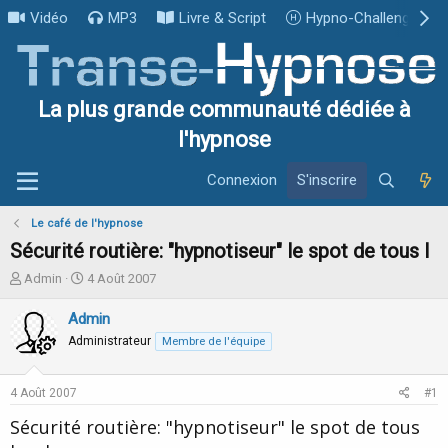
Vidéo
MP3
Livre & Script
Hypno-Challenge
La plus grande communauté dédiée à
l'hypnose
Connexion
S'inscrire
Le café de l'hypnose
Sécurité routière: "hypnotiseur" le spot de tous l
I
D
Admin
4 Août 2007
n
a
i
t
Admin
t
e
Administrateur
Membre de l'équipe
i
d
a
e
t
d
4 Août 2007
#1
e
é
u
b
Sécurité routière: "hypnotiseur" le spot de tous
r
u