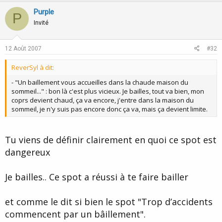
v
w
Purple
P
o
n
Invité
t
v
e
o
12 Août 2007
#32
t
ReverSyl à dit:
e
- "Un baillement vous accueilles dans la chaude maison du
sommeil..." : bon là c'est plus vicieux. Je bailles, tout va bien, mon
coprs devient chaud, ça va encore, j'entre dans la maison du
sommeil, je n'y suis pas encore donc ça va, mais ça devient limite.
Tu viens de définir clairement en quoi ce spot est
dangereux
Je bailles.. Ce spot a réussi à te faire bailler
et comme le dit si bien le spot "Trop d’accidents
commencent par un bâillement".