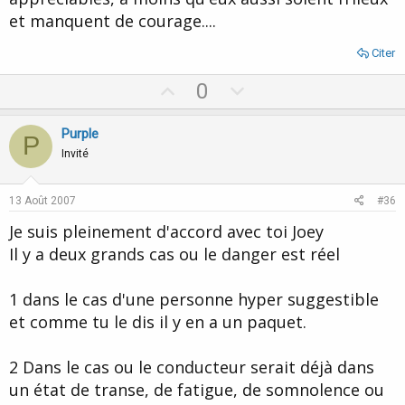
et manquent de courage....
Citer
U
D
0
p
o
v
w
Purple
P
o
n
Invité
t
v
e
o
13 Août 2007
#36
t
Je suis pleinement d'accord avec toi Joey
e
Il y a deux grands cas ou le danger est réel
1 dans le cas d'une personne hyper suggestible
et comme tu le dis il y en a un paquet.
2 Dans le cas ou le conducteur serait déjà dans
un état de transe, de fatigue, de somnolence ou