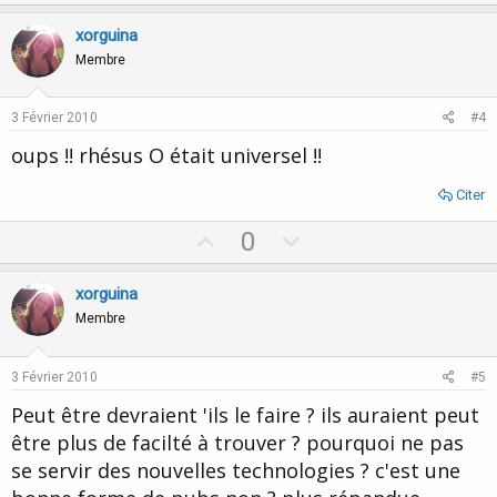
p
o
v
w
xorguina
o
n
Membre
t
v
e
o
3 Février 2010
#4
t
oups !! rhésus O était universel !!
e
Citer
U
D
0
p
o
v
w
xorguina
o
n
Membre
t
v
e
o
3 Février 2010
#5
t
Peut être devraient 'ils le faire ? ils auraient peut
e
être plus de facilté à trouver ? pourquoi ne pas
se servir des nouvelles technologies ? c'est une