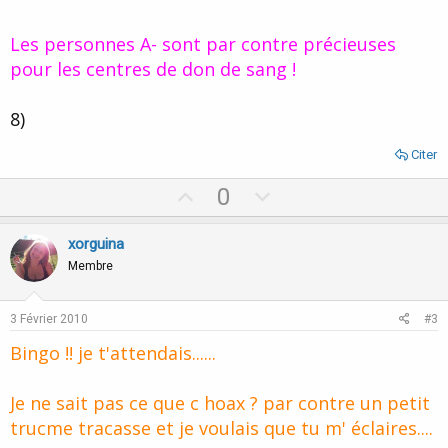
Les personnes A- sont par contre précieuses
pour les centres de don de sang !
8)
Citer
U
D
0
p
o
v
w
xorguina
o
n
Membre
t
v
e
o
3 Février 2010
#3
t
Bingo !! je t'attendais......
e
Je ne sait pas ce que c hoax ? par contre un petit
trucme tracasse et je voulais que tu m' éclaires....