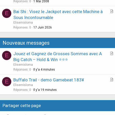
s
Réponses
0
1 Mai 2008
t
Bai Shi : Visez le Jackpot avec cette Machine à
i
E
r
Sous Incontournable
o
t
n
Elisemisloma
i
Réponses
0
17 Juin 2026
c
l
Nouveaux messages
e
Jouez et Gagnez de Grosses Sommes avec A
E
r
Big Catch – Hold & Win ⭐⭐⭐
t
Elisemisloma
i
Réponses
0
Il y'a 4 minutes
c
Buffalo Trail - demo Gamebeat 183¥
l
E
r
Elisemisloma
e
t
Réponses
0
Il y'a 19 minutes
i
c
Partager cette page
l
e