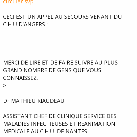
circuler svp.
d
t
e
l
CECI EST UN APPEL AU SECOURS VENANT DU
a
C.H.U D'ANGERS :
d
i
s
c
u
s
s
MERCI DE LIRE ET DE FAIRE SUIVRE AU PLUS
i
GRAND NOMBRE DE GENS QUE VOUS
o
n
CONNAISSEZ.
>
Dr MATHIEU RIAUDEAU
ASSISTANT CHEF DE CLINIQUE SERVICE DES
MALADIES INFECTIEUSES ET REANIMATION
MEDICALE AU C.H.U. DE NANTES