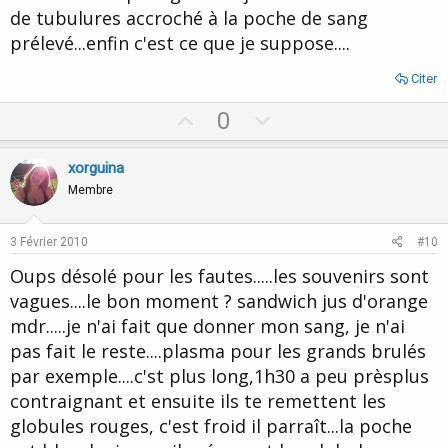
de tubulures accroché à la poche de sang
prélevé...enfin c'est ce que je suppose....
Citer
U
D
0
p
o
v
w
xorguina
o
n
Membre
t
v
e
o
3 Février 2010
#10
t
Oups désolé pour les fautes.....les souvenirs sont
e
vagues....le bon moment ? sandwich jus d'orange
mdr.....je n'ai fait que donner mon sang, je n'ai
pas fait le reste....plasma pour les grands brulés
par exemple....c'st plus long,1h30 a peu prèsplus
contraignant et ensuite ils te remettent les
globules rouges, c'est froid il parraît...la poche