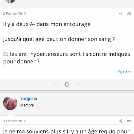
t
v
e
o
3 Février 2010
#8
t
Il y a deux A- dans mon entourage
e
Jusqu'à quel age peut on donner son sang ?
Et les anti hypertenseurs sont ils contre indiqués
pour donner ?
Citer
U
D
0
p
o
v
w
xorguina
o
n
Membre
t
v
e
o
3 Février 2010
#9
t
Je ne ma souviens plus s'il y a un âge requiq pour