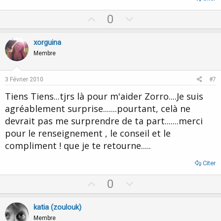
U
D
0
p
o
v
w
xorguina
o
n
Membre
t
v
e
o
3 Février 2010
#7
t
Tiens Tiens...tjrs là pour m'aider Zorro....Je suis
e
agréablement surprise.......pourtant, celà ne
devrait pas me surprendre de ta part.......merci
pour le renseignement , le conseil et le
compliment ! que je te retourne.....
Citer
U
D
0
p
o
v
w
katia (zoulouk)
o
n
Membre