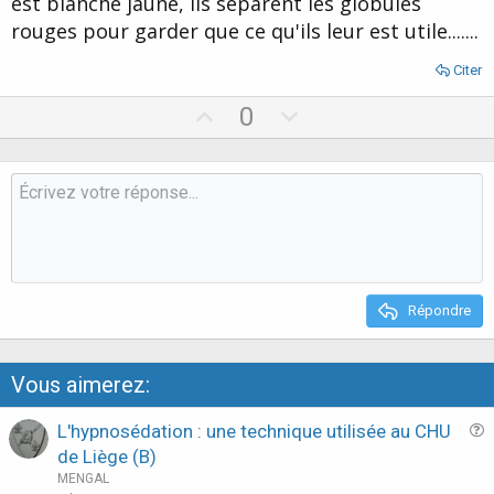
est blanche jaune, ils séparent les globules
rouges pour garder que ce qu'ils leur est utile.......
Citer
U
D
0
p
o
v
w
o
n
t
v
e
o
t
e
Répondre
Vous aimerez:
L'hypnosédation : une technique utilisée au CHU
u
de Liège (B)
e
MENGAL