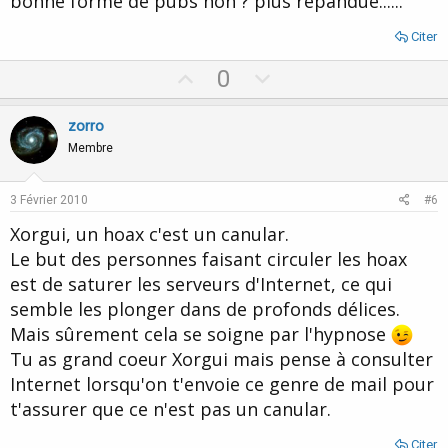
bonne forme de pubs non ? plus répandue......
Citer
U
D
0
p
o
v
w
zorro
o
n
Membre
t
v
e
o
3 Février 2010
#6
t
Xorgui, un hoax c'est un canular.
e
Le but des personnes faisant circuler les hoax
est de saturer les serveurs d'Internet, ce qui
semble les plonger dans de profonds délices.
Mais sûrement cela se soigne par l'hypnose
Tu as grand coeur Xorgui mais pense à consulter
Internet lorsqu'on t'envoie ce genre de mail pour
t'assurer que ce n'est pas un canular.
Citer