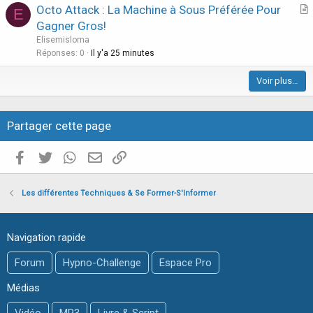
Octo Attack : La Machine à Sous Préférée Pour
l
E
r
Gagner Gros!
e
t
Elisemisloma
i
Réponses
0
Il y'a 25 minutes
c
Voir plus…
l
e
Partager cette page
Facebook
Twitter
WhatsApp
E-mail valide
Copier le lien
Les différentes Techniques & Se Former-S'Informer
Navigation rapide
Forum
Hypno-Challenge
Espace Pro
Médias