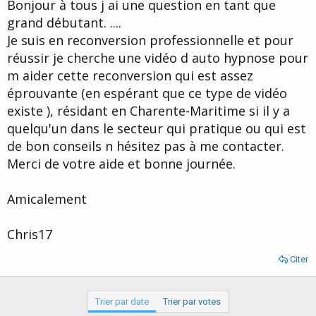
u
b
Bonjour à tous j ai une question en tant que
r
u
grand débutant. ....
d
t
Je suis en reconversion professionnelle et pour
e
l
réussir je cherche une vidéo d auto hypnose pour
a
m aider cette reconversion qui est assez
d
i
éprouvante (en espérant que ce type de vidéo
s
existe ), résidant en Charente-Maritime si il y a
c
quelqu'un dans le secteur qui pratique ou qui est
u
s
de bon conseils n hésitez pas à me contacter.
s
Merci de votre aide et bonne journée.
i
o
n
Amicalement
Chris17
Citer
Trier par date
Trier par votes