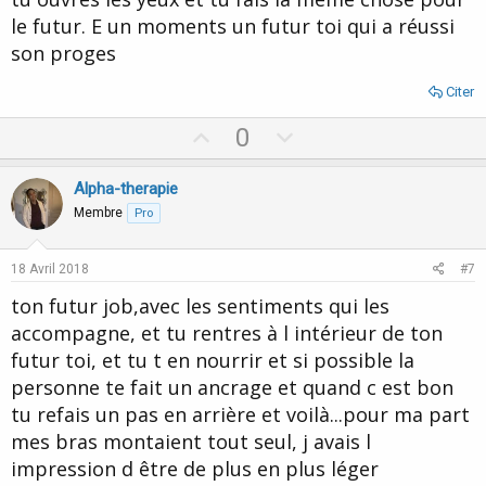
le futur. E un moments un futur toi qui a réussi
son proges
Citer
U
D
0
p
o
v
w
Alpha-therapie
o
n
Membre
Pro
t
v
e
o
18 Avril 2018
#7
t
ton futur job,avec les sentiments qui les
e
accompagne, et tu rentres à l intérieur de ton
futur toi, et tu t en nourrir et si possible la
personne te fait un ancrage et quand c est bon
tu refais un pas en arrière et voilà...pour ma part
mes bras montaient tout seul, j avais l
impression d être de plus en plus léger