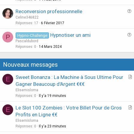
s
Reconversion professionnelle
t
u
Celine346822
i
e
Réponses
17
6 Février 2017
o
s
n
Hypnotiser un ami
Hypno-Challenge
P
t
u
Pascaldubord
i
e
Réponses
0
14 Mars 2024
o
s
n
t
Nouveaux messages
i
o
Sweet Bonanza : La Machine à Sous Ultime Pour
E
n
r
Gagner Beaucoup d'Argent €€€
t
Elisemisloma
i
Réponses
0
Il y'a 19 minutes
c
Le Slot 100 Zombies : Votre Billet Pour de Gros
l
E
r
Profits en Ligne €€
e
t
Elisemisloma
i
Réponses
0
Il y'a 23 minutes
c