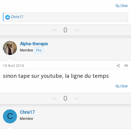
Citer
R
Chris17
é
a
U
D
0
c
p
o
t
i
v
w
Alpha-therapie
o
o
n
n
Membre
Pro
s
t
v
:
e
o
18 Avril 2018
#8
t
sinon tape sur youtube, la ligne du temps
e
Citer
U
D
0
p
o
v
w
Chris17
C
o
n
Membre
t
v