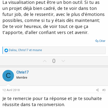
La visualisation peut être un bon outil. Si tu as
un projet déjà bien cadré, de te voir dans ton
futur job, de le ressentir, avec le plus d'émotions
possibles, comme si tu y étais dès maintenant;
De te voir heureux, de voir tout ce que ça
t'apporte, d'aller confiant vers cet avenir.
Citer
R
Dalou
,
Chris17
et
moune
é
a
U
D
0
c
p
o
t
i
v
w
Chris17
o
C
o
n
n
Membre
s
t
v
:
e
o
12 Avril 2018
#3
t
Je te remercie pour ta réponse et je te souhaite
e
réussite dans ta reconversion.