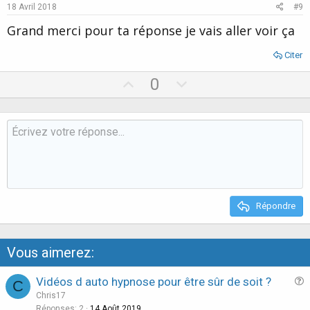
e
o
18 Avril 2018
#9
t
Grand merci pour ta réponse je vais aller voir ça
e
Citer
U
D
0
p
o
v
w
o
n
t
v
e
o
t
e
Répondre
Vous aimerez:
Vidéos d auto hypnose pour être sûr de soit ?
C
u
Chris17
e
Réponses
2
14 Août 2019