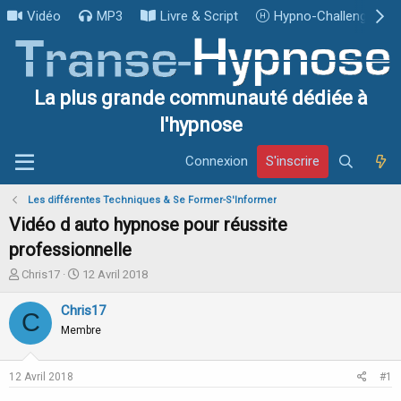
Vidéo
MP3
Livre & Script
Hypno-Challenge
La plus grande communauté dédiée à
l'hypnose
Connexion
S'inscrire
Les différentes Techniques & Se Former-S'Informer
Vidéo d auto hypnose pour réussite
professionnelle
I
D
Chris17
12 Avril 2018
n
a
i
t
Chris17
C
t
e
Membre
i
d
a
e
t
d
12 Avril 2018
#1
e
é