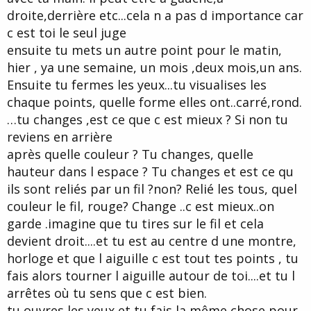
droite,derrière etc...cela n a pas d importance car
c est toi le seul juge
ensuite tu mets un autre point pour le matin,
hier , ya une semaine, un mois ,deux mois,un ans.
Ensuite tu fermes les yeux...tu visualises les
chaque points, quelle forme elles ont..carré,rond.
…tu changes ,est ce que c est mieux ? Si non tu
reviens en arrière
après quelle couleur ? Tu changes, quelle
hauteur dans l espace ? Tu changes et est ce qu
ils sont reliés par un fil ?non? Relié les tous, quel
couleur le fil, rouge? Change ..c est mieux..on
garde .imagine que tu tires sur le fil et cela
devient droit....et tu est au centre d une montre,
horloge et que l aiguille c est tout tes points , tu
fais alors tourner l aiguille autour de toi....et tu l
arrêtes où tu sens que c est bien.
tu ouvres les yeux et tu fais la même chose pour