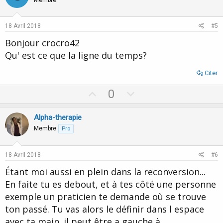
o
n
s
t
v
:
e
o
18 Avril 2018
#5
t
Bonjour crocro42
e
Qu' est ce que la ligne du temps?
Citer
U
D
0
p
o
v
w
Alpha-therapie
o
n
Membre
Pro
t
v
e
o
18 Avril 2018
#6
t
Étant moi aussi en plein dans la reconversion...
e
En faite tu es debout, et à tes côté une personne
exemple un praticien te demande où se trouve
ton passé. Tu vas alors le définir dans l espace
avec ta main. il peut être a gauche,à