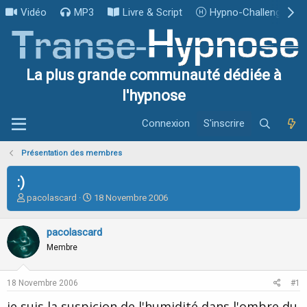
Vidéo
MP3
Livre & Script
Hypno-Challenge
La plus grande communauté dédiée à
l'hypnose
Connexion
S'inscrire
Présentation des membres
:)
I
D
pacolascard
18 Novembre 2006
n
a
i
t
pacolascard
t
e
i
d
Membre
a
e
t
d
e
é
18 Novembre 2006
#1
u
b
je suis la suspicion de l'humidité dans l'ombre du