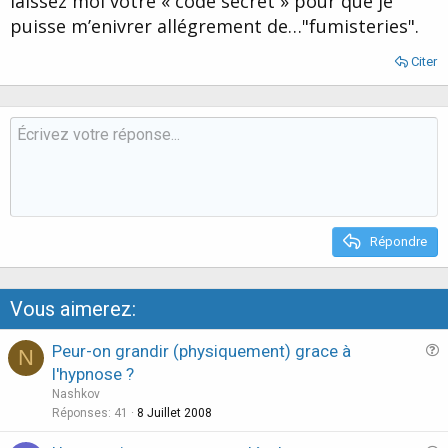
laissez moi votre « code secret » pour que je
puisse m’enivrer allégrement de…"fumisteries".
Citer
Répondre
Vous aimerez:
Peur-on grandir (physiquement) grace à
N
u
l'hypnose ?
e
Nashkov
s
Réponses
41
8 Juillet 2008
t