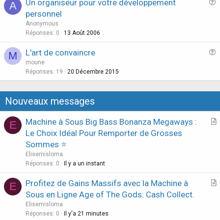
Un organiseur pour votre développement
i
A
u
personnel
o
e
n
Anonymous
s
Réponses
0
13 Août 2006
t
L'art de convaincre
i
M
u
moune
o
e
Réponses
19
20 Décembre 2015
n
s
t
Nouveaux messages
i
o
Machine à Sous Big Bass Bonanza Megaways :
E
n
r
Le Choix Idéal Pour Remporter de Grosses
t
Sommes ⭐
i
Elisemisloma
c
Réponses
0
Il y a un instant
l
Profitez de Gains Massifs avec la Machine à
e
E
r
Sous en Ligne Age of The Gods: Cash Collect.
t
Elisemisloma
i
Réponses
0
Il y'a 21 minutes