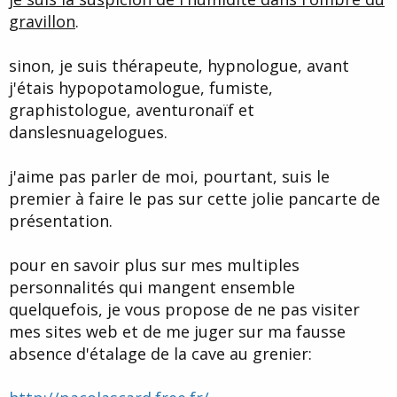
r
u
d
t
gravillon
.
e
l
sinon, je suis thérapeute, hypnologue, avant
a
d
j'étais hypopotamologue, fumiste,
i
graphistologue, aventuronaïf et
s
danslesnuagelogues.
c
u
s
j'aime pas parler de moi, pourtant, suis le
s
i
premier à faire le pas sur cette jolie pancarte de
o
présentation.
n
pour en savoir plus sur mes multiples
personnalités qui mangent ensemble
quelquefois, je vous propose de ne pas visiter
mes sites web et de me juger sur ma fausse
absence d'étalage de la cave au grenier: