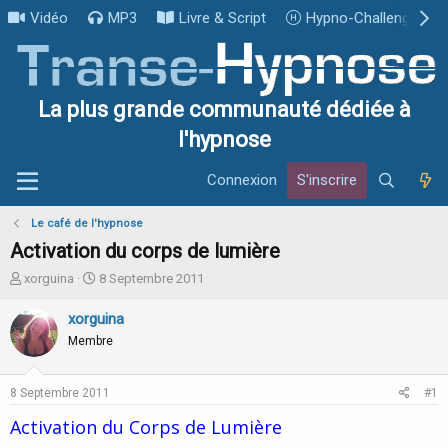
Vidéo
MP3
Livre & Script
Hypno-Challenge
La plus grande communauté dédiée à
l'hypnose
Connexion
S'inscrire
Le café de l'hypnose
Activation du corps de lumière
I
D
xorguina
8 Septembre 2011
n
a
i
t
xorguina
t
e
Membre
i
d
a
e
t
d
8 Septembre 2011
#1
e
é
u
b
Activation du Corps de Lumière
r
u