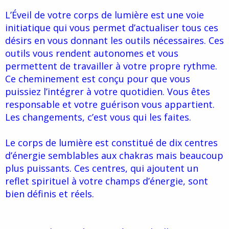
d
t
L’Éveil de votre corps de lumière est une voie
e
l
initiatique qui vous permet d’actualiser tous ces
a
désirs en vous donnant les outils nécessaires. Ces
d
i
outils vous rendent autonomes et vous
s
permettent de travailler à votre propre rythme.
c
Ce cheminement est conçu pour que vous
u
s
puissiez l’intégrer à votre quotidien. Vous êtes
s
responsable et votre guérison vous appartient.
i
Les changements, c’est vous qui les faites.
o
n
Le corps de lumière est constitué de dix centres
d’énergie semblables aux chakras mais beaucoup
plus puissants. Ces centres, qui ajoutent un
reflet spirituel à votre champs d’énergie, sont
bien définis et réels.