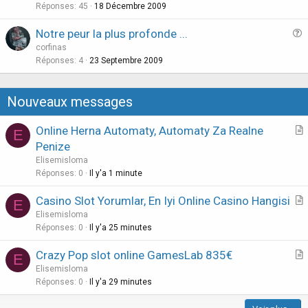
e
Réponses
45
18 Décembre 2009
o
s
n
Notre peur la plus profonde ...
t
u
corfinas
i
e
Réponses
4
23 Septembre 2009
o
s
n
t
Nouveaux messages
i
o
Online Herna Automaty, Automaty Za Realne
E
n
r
Penize
t
Elisemisloma
i
Réponses
0
Il y'a 1 minute
c
Casino Slot Yorumlar, En Iyi Online Casino Hangisi
l
E
r
Elisemisloma
e
t
Réponses
0
Il y'a 25 minutes
i
Crazy Pop slot online GamesLab 835€
E
c
r
Elisemisloma
l
t
Réponses
0
Il y'a 29 minutes
e
i