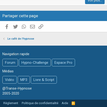
Voir plus…
c
l
e
Partager cette page
Facebook
Twitter
WhatsApp
E-mail valide
Copier le lien
Le café de l'hypnose
Navigation rapide
Forum
Hypno-Challenge
Espace Pro
Médias
Vidéo
MP3
Livre & Script
@Transe-Hypnose
2005-2020
Règlement
Politique de confidentialité
Aide
R
S