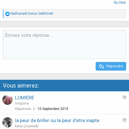
Citer
R
Nathanaël Horus Sekhmeb
é
a
c
t
i
o
n
s
:
Répondre
Vous aimerez:
LUMIERE
u
xorguina
e
Réponses
3
10 Septembre 2015
s
la peur de briller ou la peur d'etre inapte
t
u
katia (zoulouk)
i