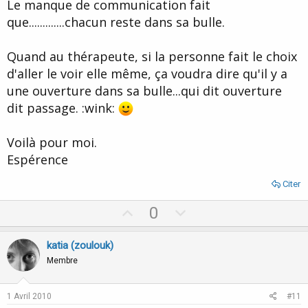
Le manque de communication fait
que.............chacun reste dans sa bulle.
Quand au thérapeute, si la personne fait le choix
d'aller le voir elle même, ça voudra dire qu'il y a
une ouverture dans sa bulle...qui dit ouverture
dit passage. :wink:
Voilà pour moi.
Espérence
Citer
U
D
0
p
o
v
w
katia (zoulouk)
o
n
Membre
t
v
e
o
1 Avril 2010
#11