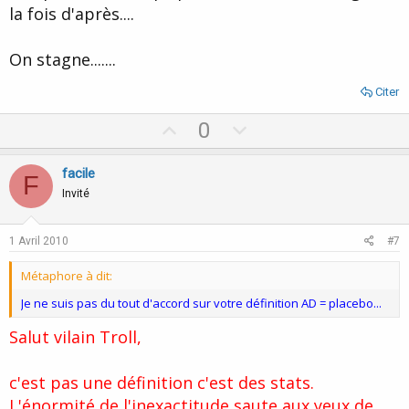
la fois d'après....
On stagne.......
Citer
U
D
0
p
o
v
w
facile
F
o
n
Invité
t
v
e
o
1 Avril 2010
#7
t
Métaphore à dit:
e
Je ne suis pas du tout d'accord sur votre définition AD = placebo...
Salut vilain Troll,
c'est pas une définition c'est des stats.
L'énormité de l'inexactitude saute aux yeux de