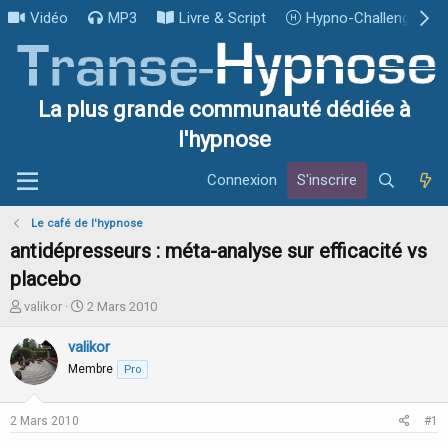
Vidéo
MP3
Livre & Script
Hypno-Challenge
La plus grande communauté dédiée à
l'hypnose
Connexion
S'inscrire
Le café de l'hypnose
antidépresseurs : méta-analyse sur efficacité vs
placebo
I
D
valikor
2 Mars 2010
n
a
i
t
valikor
t
e
Membre
Pro
i
d
a
e
t
d
2 Mars 2010
#1
e
é