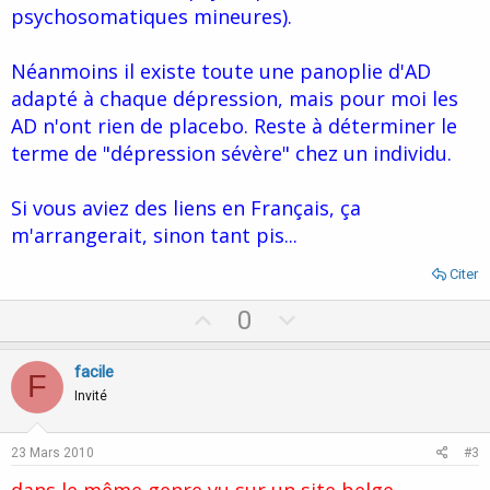
psychosomatiques mineures).
Néanmoins il existe toute une panoplie d'AD
adapté à chaque dépression, mais pour moi les
AD n'ont rien de placebo. Reste à déterminer le
terme de "dépression sévère" chez un individu.
Si vous aviez des liens en Français, ça
m'arrangerait, sinon tant pis...
Citer
U
D
0
p
o
v
w
facile
F
o
n
Invité
t
v
e
o
23 Mars 2010
#3
t