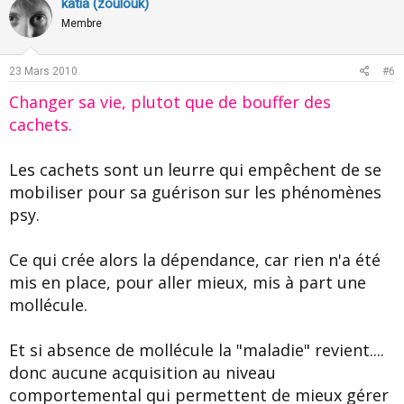
v
w
katia (zoulouk)
o
n
Membre
t
v
e
o
23 Mars 2010
#6
t
Changer sa vie, plutot que de bouffer des
e
cachets.
Les cachets sont un leurre qui empêchent de se
mobiliser pour sa guérison sur les phénomènes
psy.
Ce qui crée alors la dépendance, car rien n'a été
mis en place, pour aller mieux, mis à part une
mollécule.
Et si absence de mollécule la "maladie" revient....
donc aucune acquisition au niveau
comportemental qui permettent de mieux gérer