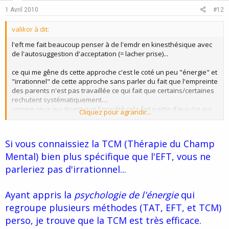
e
o
1 Avril 2010
#12
t
valikor à dit:
e
l'eft me fait beaucoup penser à de l'emdr en kinesthésique avec
de l'autosuggestion d'acceptation (= lacher prise)...
ce qui me gêne ds cette approche c'est le coté un peu "énergie" et
"irrationnel" de cette approche sans parler du fait que l'empreinte
des parents n'est pas travaillée ce qui fait que certains/certaines
rechutent systématiquement....
comme ceux qui disent que l'anxiété cela fait partie d'eux (ce qui
Cliquez pour agrandir...
équivaut à dire:"par définition je suis anxieux".
Si vous connaissiez la TCM (Thérapie du Champ
Mental) bien plus spécifique que l'EFT, vous ne
parleriez pas d'irrationnel...
Ayant appris la
psychologie de l'énergie
qui
regroupe plusieurs méthodes (TAT, EFT, et TCM)
perso, je trouve que la TCM est très efficace.