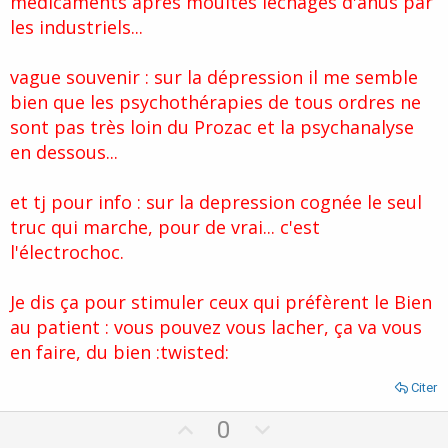
médicaments après moultes lèchages d'anus par
les industriels...
vague souvenir : sur la dépression il me semble
bien que les psychothérapies de tous ordres ne
sont pas très loin du Prozac et la psychanalyse
en dessous...
et tj pour info : sur la depression cognée le seul
truc qui marche, pour de vrai... c'est
l'électrochoc.
Je dis ça pour stimuler ceux qui préfèrent le Bien
au patient : vous pouvez vous lacher, ça va vous
en faire, du bien :twisted:
Citer
U
D
0