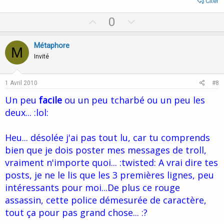
Citer
U
D
0
p
o
v
w
Métaphore
M
o
n
Invité
t
v
e
o
1 Avril 2010
#8
t
Un peu
facile
ou un peu tcharbé ou un peu les
e
deux... :lol:
Heu... désolée j'ai pas tout lu, car tu comprends
bien que je dois poster mes messages de troll,
vraiment n'importe quoi... :twisted: A vrai dire tes
posts, je ne le lis que les 3 premières lignes, peu
intéressants pour moi...De plus ce rouge
assassin, cette police démesurée de caractère,
tout ça pour pas grand chose... :?