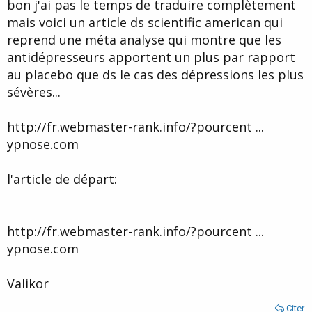
u
b
bon j'ai pas le temps de traduire complètement
r
u
mais voici un article ds scientific american qui
d
t
reprend une méta analyse qui montre que les
e
l
antidépresseurs apportent un plus par rapport
a
au placebo que ds le cas des dépressions les plus
d
i
sévères...
s
c
http://fr.webmaster-rank.info/?pourcent ...
u
s
ypnose.com
s
i
l'article de départ:
o
n
http://fr.webmaster-rank.info/?pourcent ...
ypnose.com
Valikor
Citer