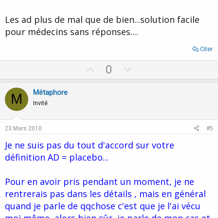
Les ad plus de mal que de bien...solution facile
pour médecins sans réponses....
Citer
U
D
0
p
o
v
w
Métaphore
M
o
n
Invité
t
v
e
o
23 Mars 2010
#5
t
Je ne suis pas du tout d'accord sur votre
e
définition AD = placebo...
Pour en avoir pris pendant un moment, je ne
rentrerais pas dans les détails , mais en général
quand je parle de qqchose c'est que je l'ai vécu