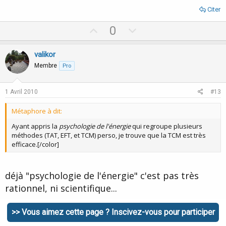
Citer
U
D
0
p
o
v
w
valikor
o
n
Membre
Pro
t
v
e
o
1 Avril 2010
#13
t
Métaphore à dit:
e
Ayant appris la
psychologie de l'énergie
qui regroupe plusieurs
méthodes (TAT, EFT, et TCM) perso, je trouve que la TCM est très
efficace.[/color]
déjà "psychologie de l'énergie" c'est pas très
rationnel, ni scientifique...
Citer
>> Vous aimez cette page ? Inscivez-vous pour participer