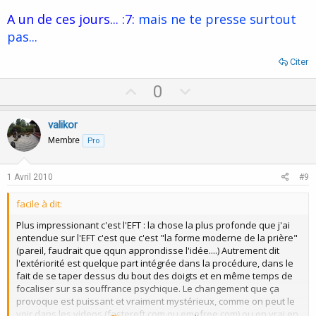
A un de ces jours... :7:
mais ne te presse surtout
pas...
Citer
U
D
0
p
o
v
w
valikor
o
n
Membre
Pro
t
v
e
o
1 Avril 2010
#9
t
facile à dit:
e
Plus impressionant c'est l'EFT : la chose la plus profonde que j'ai
entendue sur l'EFT c'est que c'est "la forme moderne de la prière"
(pareil, faudrait que qqun approndisse l'idée....) Autrement dit
l'extériorité est quelque part intégrée dans la procédure, dans le
fait de se taper dessus du bout des doigts et en même temps de
focaliser sur sa souffrance psychique. Le changement que ça
provoque est puissant et vraiment mystérieux, comme on peut le
voir dans les videos (fastereft.com ou emofree.com) ou en vrai en