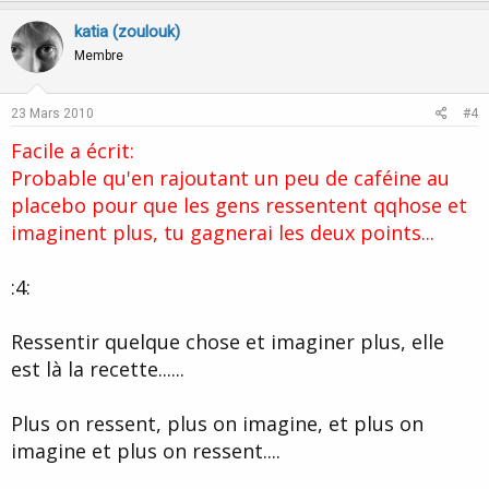
p
o
v
w
katia (zoulouk)
o
n
Membre
t
v
e
o
23 Mars 2010
#4
t
Facile a écrit:
e
Probable qu'en rajoutant un peu de caféine au
placebo pour que les gens ressentent qqhose et
imaginent plus, tu gagnerai les deux points...
:4:
Ressentir quelque chose et imaginer plus, elle
est là la recette......
Plus on ressent, plus on imagine, et plus on
imagine et plus on ressent....