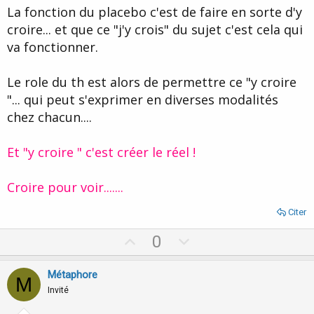
t
La fonction du placebo c'est de faire en sorte d'y
e
croire... et que ce "j'y crois" du sujet c'est cela qui
va fonctionner.
Le role du th est alors de permettre ce "y croire
"... qui peut s'exprimer en diverses modalités
chez chacun....
Et "y croire " c'est créer le réel !
Croire pour voir.......
Citer
U
D
0
p
o
v
w
Métaphore
M
o
n
Invité
t
v