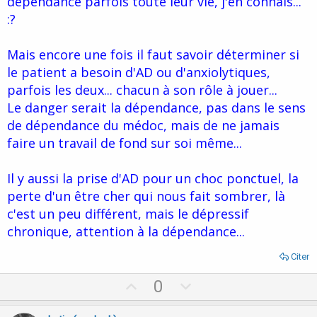
dépendance parfois toute leur vie, j'en connais...
:?
Mais encore une fois il faut savoir déterminer si
le patient a besoin d'AD ou d'anxiolytiques,
parfois les deux... chacun à son rôle à jouer...
Le danger serait la dépendance, pas dans le sens
de dépendance du médoc, mais de ne jamais
faire un travail de fond sur soi même...
Il y aussi la prise d'AD pour un choc ponctuel, la
perte d'un être cher qui nous fait sombrer, là
c'est un peu différent, mais le dépressif
chronique, attention à la dépendance...
Citer
U
D
0
p
o