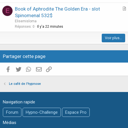
i
Book of Aphrodite The Golden Era - slot
E
c
r
Spinomenal 532$
l
t
Elisemisloma
e
i
Réponses
0
Il y'a 22 minutes
c
Voir plus…
l
e
Partager cette page
Facebook
Twitter
WhatsApp
E-mail valide
Copier le lien
Le café de l'hypnose
Navigation rapide
Forum
Hypno-Challenge
Espace Pro
Médias