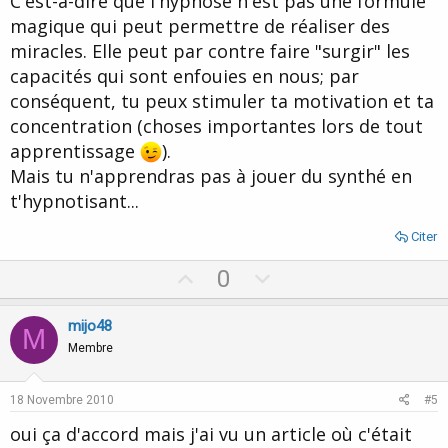
C'est-à-dire que l'hypnose n'est pas une formule
e
magique qui peut permettre de réaliser des
miracles. Elle peut par contre faire "surgir" les
capacités qui sont enfouies en nous; par
conséquent, tu peux stimuler ta motivation et ta
concentration (choses importantes lors de tout
apprentissage
).
Mais tu n'apprendras pas à jouer du synthé en
t'hypnotisant...
Citer
U
D
0
p
o
v
w
mijo48
M
o
n
Membre
t
v
e
o
18 Novembre 2010
#5
t
oui ça d'accord mais j'ai vu un article où c'était
e