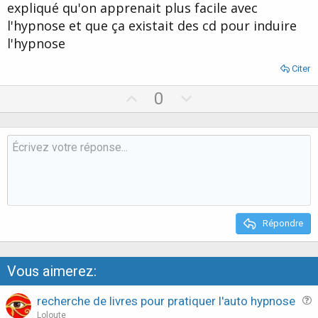
expliqué qu'on apprenait plus facile avec
l'hypnose et que ça existait des cd pour induire
l'hypnose
Citer
U
D
0
p
o
v
w
o
n
t
v
e
o
t
e
Répondre
Vous aimerez:
recherche de livres pour pratiquer l'auto hypnose
u
Loloute