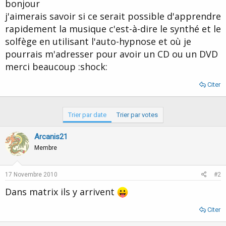
u
b
bonjour
r
u
j'aimerais savoir si ce serait possible d'apprendre
d
t
rapidement la musique c'est-à-dire le synthé et le
e
l
solfège en utilisant l'auto-hypnose et où je
a
pourrais m'adresser pour avoir un CD ou un DVD
d
i
merci beaucoup :shock:
s
c
Citer
u
s
s
Trier par date
Trier par votes
i
o
Arcanis21
n
Membre
17 Novembre 2010
#2
Dans matrix ils y arrivent
Citer