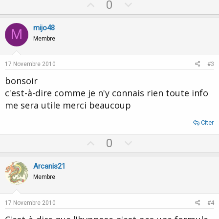
U
D
0
p
o
v
w
mijo48
M
o
n
Membre
t
v
e
o
17 Novembre 2010
#3
t
bonsoir
e
c'est-à-dire comme je n'y connais rien toute info
me sera utile merci beaucoup
Citer
U
D
0
p
o
v
w
Arcanis21
o
n
Membre
t
v
e
o
17 Novembre 2010
#4
t