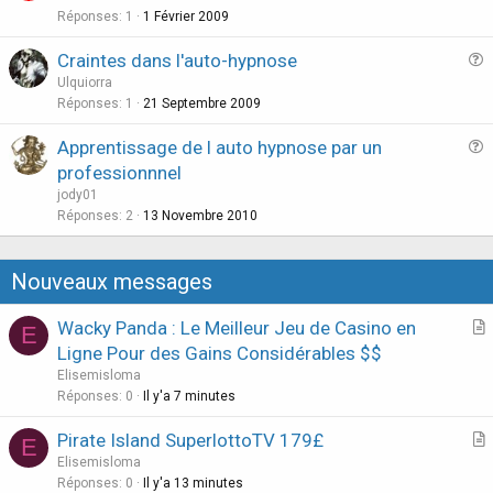
e
Réponses
1
1 Février 2009
s
Craintes dans l'auto-hypnose
t
u
Ulquiorra
i
e
Réponses
1
21 Septembre 2009
o
s
n
Apprentissage de l auto hypnose par un
t
u
professionnnel
i
e
jody01
o
s
Réponses
2
13 Novembre 2010
n
t
i
Nouveaux messages
o
n
Wacky Panda : Le Meilleur Jeu de Casino en
E
r
Ligne Pour des Gains Considérables $$
t
Elisemisloma
i
Réponses
0
Il y'a 7 minutes
c
Pirate Island SuperlottoTV 179£
l
E
r
Elisemisloma
e
t
Réponses
0
Il y'a 13 minutes