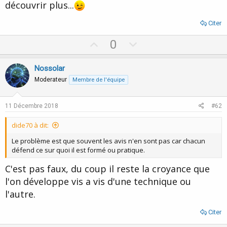
découvrir plus...
Citer
U
D
0
p
o
v
w
Nossolar
o
n
Moderateur
Membre de l'équipe
t
v
e
o
11 Décembre 2018
#62
t
dide70 à dit:
e
Le problème est que souvent les avis n'en sont pas car chacun
défend ce sur quoi il est formé ou pratique.
C'est pas faux, du coup il reste la croyance que
l'on développe vis a vis d'une technique ou
l'autre.
Citer