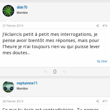
p
o
v
w
dide70
o
n
Membre
t
v
e
o
27 Février 2019
#76
t
J'éclaircis petit à petit mes interrogations, je
e
pense avoir bientôt mes réponses, mais pour
l'heure je n'ai toujours rien vu qui puisse lever
mes doutes...
Citer
U
D
0
p
o
v
w
neptunnne11
o
n
Membre
t
v
e
o
28 Février 2019
#77
t
Ce que tu écris est contradictoire . Tu penses