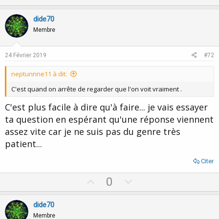
p
o
v
w
dide70
o
n
Membre
t
v
e
o
24 Février 2019
#72
t
neptunnne11 à dit:
e
C'est quand on arrête de regarder que l'on voit vraiment .
C'est plus facile à dire qu'à faire... je vais essayer
ta question en espérant qu'une réponse viennent
assez vite car je ne suis pas du genre très
patient...
Citer
U
D
0
p
o
v
w
dide70
o
n
Membre