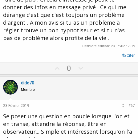
donner des infos en message privé . Ce qui me
dérange c'est que c'est toujours un problème
d'argent . A mon avis si tu as un problème à
régler trouve un bon hypnotiseur et si tu n'as
pas de problème alors profite de la vie .
Dernière édition:
23 Février 2019
Citer
U
D
0
p
o
v
w
dide70
o
n
Membre
t
v
e
o
23 Février 2019
#67
t
Se poser une question en boucle lorsque l'on et
e
en transe, attendre la réponse, être en
observateur... Simple et intéressent lorsqu'on l'a