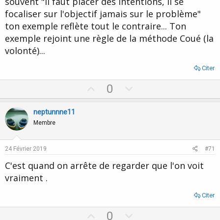
souvent "il faut placer des intentions, il se
focaliser sur l'objectif jamais sur le problème"
ton exemple reflète tout le contraire... Ton
exemple rejoint une règle de la méthode Coué (la
volonté)...
Citer
U
D
0
p
o
v
w
neptunnne11
o
n
Membre
t
v
e
o
24 Février 2019
#71
t
C'est quand on arrête de regarder que l'on voit
e
vraiment .
Citer
U
D
0