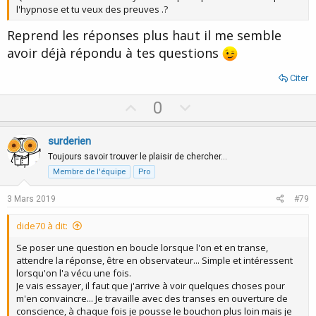
l'hypnose et tu veux des preuves .?
Reprend les réponses plus haut il me semble
avoir déjà répondu à tes questions
Citer
U
D
0
p
o
v
w
surderien
o
n
Toujours savoir trouver le plaisir de chercher…
t
v
Membre de l'équipe
Pro
e
o
3 Mars 2019
#79
t
e
dide70 à dit:
Se poser une question en boucle lorsque l'on et en transe,
attendre la réponse, être en observateur... Simple et intéressent
lorsqu'on l'a vécu une fois.
Je vais essayer, il faut que j'arrive à voir quelques choses pour
m'en convaincre... Je travaille avec des transes en ouverture de
conscience, à chaque fois je pousse le bouchon plus loin mais je