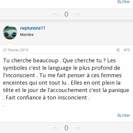
Citer
U
D
0
p
o
v
w
neptunnne11
o
n
Membre
t
v
e
o
27 Février 2019
#75
t
Tu cherche beaucoup . Que cherche tu ? Les
e
symboles c'est le language le plus profond de
l'inconscient . Tu me fait penser à ces femmes
enceintes qui ont tout lu . Elles en ont plein la
tête et le jour de l'accouchement c'est la panique
. Fait confiance à ton insconcient .
.
Citer
U
D
0