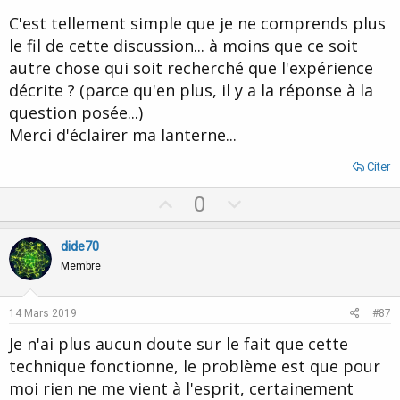
C'est tellement simple que je ne comprends plus
le fil de cette discussion... à moins que ce soit
autre chose qui soit recherché que l'expérience
décrite ? (parce qu'en plus, il y a la réponse à la
question posée...)
Merci d'éclairer ma lanterne...
Citer
U
D
0
p
o
v
w
dide70
o
n
Membre
t
v
e
o
14 Mars 2019
#87
t
Je n'ai plus aucun doute sur le fait que cette
e
technique fonctionne, le problème est que pour
moi rien ne me vient à l'esprit, certainement