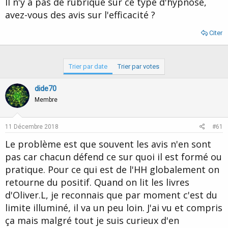
Il n'y a pas de rubrique sur ce type d'hypnose,
d
t
avez-vous des avis sur l'efficacité ?
e
l
a
Citer
d
i
s
Trier par date
Trier par votes
c
u
s
dide70
s
Membre
i
o
n
11 Décembre 2018
#61
Le problème est que souvent les avis n'en sont
pas car chacun défend ce sur quoi il est formé ou
pratique. Pour ce qui est de l'HH globalement on
retourne du positif. Quand on lit les livres
d'Oliver.L, je reconnais que par moment c'est du
limite illuminé, il va un peu loin. J'ai vu et compris
ça mais malgré tout je suis curieux d'en