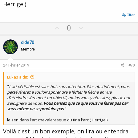
Herrigel)
Citer
U
D
0
p
o
v
w
dide70
o
n
Membre
t
v
e
o
24 Février 2019
#70
t
Lukas à dit:
e
"
L’art véritable est sans but, sans intention. Plus obstinément, vous
persévérerez à vouloir apprendre à lâcher la flèche en vue
d’atteindre sûrement un objectif, moins vous y réussirez, plus le but
s’éloignera de vous.
Vous pensez que ce que vous ne faites pas par
vous-même ne se produira pas
."
le zen dans l'art chevaleresque du tir a l'arc ( Herrigel)
Voilà c'est un bon exemple, on lira ou entendra