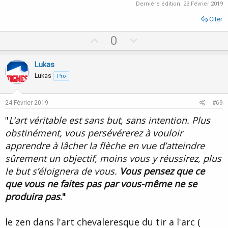
Dernière édition:
23 Février 2019
Citer
U
D
0
p
o
v
w
Lukas
o
n
Lukas
Pro
t
v
e
o
24 Février 2019
#69
t
"
L’art véritable est sans but, sans intention. Plus
e
obstinément, vous persévérerez à vouloir
apprendre à lâcher la flèche en vue d’atteindre
sûrement un objectif, moins vous y réussirez, plus
le but s’éloignera de vous.
Vous pensez que ce
que vous ne faites pas par vous-même ne se
produira pas
."
le zen dans l'art chevaleresque du tir a l'arc (