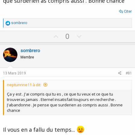
que surderien as compris aussi . Bonne chance
Citer
R
sombrero
é
a
U
D
0
c
p
o
t
i
v
w
sombrero
o
o
n
n
Membre
s
t
v
:
e
o
13 Mars 2019
#81
t
neptunnne11 à dit:
e
Ça y est . J'ai compris qui tu es , ce que tu veux et ce que tu
trouveras jamais . Eternel insatisfait toujours en recherche .
J'abandonne . Je pense que surderien as compris aussi . Bonne
chance
Il vous en a fallu du temps...