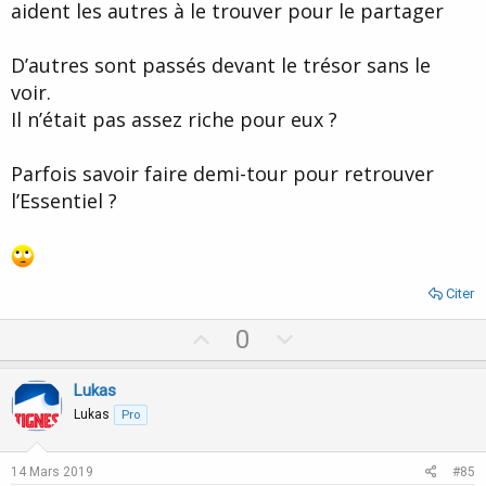
aident les autres à le trouver pour le partager
D’autres sont passés devant le trésor sans le
voir.
Il n’était pas assez riche pour eux ?
Parfois savoir faire demi-tour pour retrouver
l’Essentiel ?
Citer
U
D
0
p
o
v
w
Lukas
o
n
Lukas
Pro
t
v
e
o
14 Mars 2019
#85