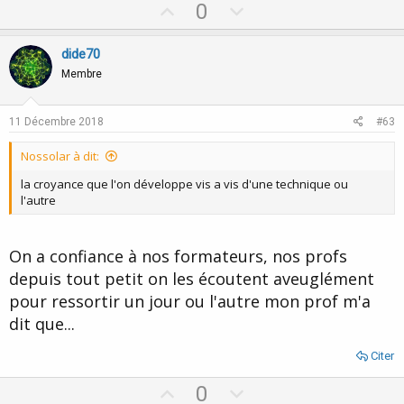
U
D
0
p
o
v
w
dide70
o
n
Membre
t
v
e
o
11 Décembre 2018
#63
t
Nossolar à dit:
e
la croyance que l'on développe vis a vis d'une technique ou
l'autre
On a confiance à nos formateurs, nos profs
depuis tout petit on les écoutent aveuglément
pour ressortir un jour ou l'autre mon prof m'a
dit que...
Citer
U
D
0