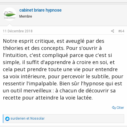
p
o
v
w
cabinet briare hypnose
o
n
Membre
t
v
e
o
11 Décembre 2018
#64
t
Notre esprit critique, est aveuglé par des
e
théories et des concepts. Pour s'ouvrir à
l'intuition, c'est compliqué parce que c'est si
simple, il suffit d'apprendre à croire en soi, et
cela peut prendre toute une vie pour entendre
sa voix intérieure, pour percevoir le subtile, pour
ressentir l'impalpable. Bien sûr l'hypnose qui est
un outil merveilleux : à chacun de découvrir sa
recette pour atteindre la voie lactée.
Citer
R
surderien
et
Nossolar
é