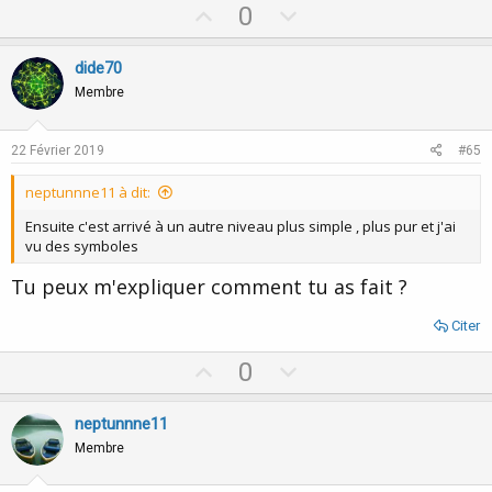
a
U
D
0
c
p
o
t
i
v
w
dide70
o
o
n
n
Membre
s
t
v
:
e
o
22 Février 2019
#65
t
neptunnne11 à dit:
e
Ensuite c'est arrivé à un autre niveau plus simple , plus pur et j'ai
vu des symboles
Tu peux m'expliquer comment tu as fait ?
Citer
U
D
0
p
o
v
w
neptunnne11
o
n
Membre
t
v