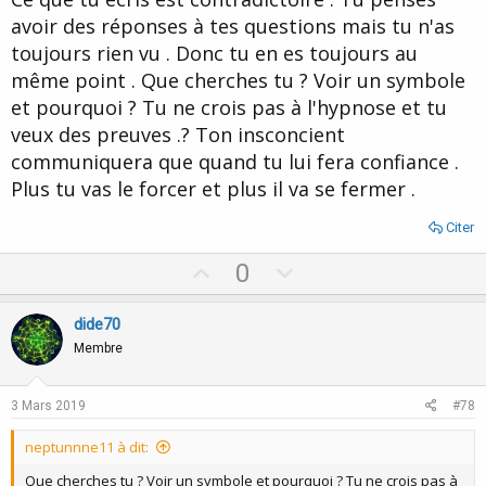
e
avoir des réponses à tes questions mais tu n'as
toujours rien vu . Donc tu en es toujours au
même point . Que cherches tu ? Voir un symbole
et pourquoi ? Tu ne crois pas à l'hypnose et tu
veux des preuves .? Ton insconcient
communiquera que quand tu lui fera confiance .
Plus tu vas le forcer et plus il va se fermer .
Citer
U
D
0
p
o
v
w
dide70
o
n
Membre
t
v
e
o
3 Mars 2019
#78
t
neptunnne11 à dit:
e
Que cherches tu ? Voir un symbole et pourquoi ? Tu ne crois pas à