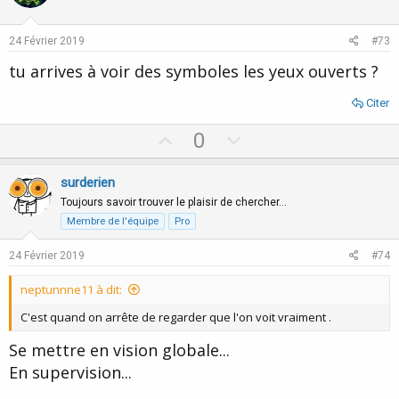
t
v
e
o
24 Février 2019
#73
t
tu arrives à voir des symboles les yeux ouverts ?
e
Citer
U
D
0
p
o
v
w
surderien
o
n
Toujours savoir trouver le plaisir de chercher…
t
v
Membre de l'équipe
Pro
e
o
24 Février 2019
#74
t
e
neptunnne11 à dit:
C'est quand on arrête de regarder que l'on voit vraiment .
Se mettre en vision globale...
En supervision...