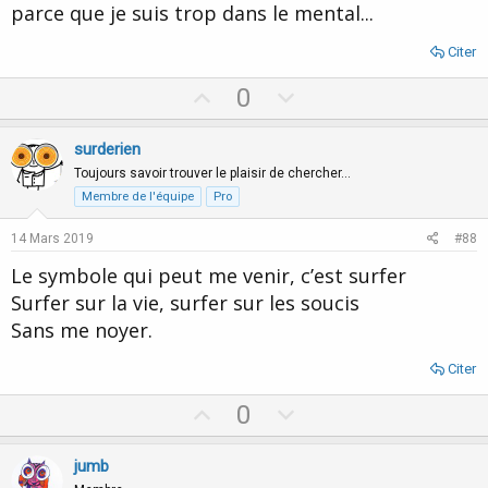
parce que je suis trop dans le mental...
Citer
U
D
0
p
o
v
w
surderien
o
n
Toujours savoir trouver le plaisir de chercher…
t
v
Membre de l'équipe
Pro
e
o
14 Mars 2019
#88
t
Le symbole qui peut me venir, c’est surfer
e
Surfer sur la vie, surfer sur les soucis
Sans me noyer.
Citer
U
D
0
p
o
v
w
jumb