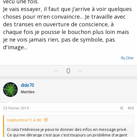
vécu une fois.
Je vais essayer, il faut que j'arrive à voir quelques
choses pour m'en convaincre... Je travaille avec
des transes en ouverture de conscience, à
chaque fois je pousse le bouchon plus loin mais
je ne vois jamais rien, pas de symbole, pas
d'image...
Citer
U
D
0
p
o
v
w
dide70
o
n
Membre
t
v
e
o
23 Février 2019
#68
t
neptunnne11 à dit:
e
Ci cela t'intéresse je peux te donner des infos en message privé .
Ce qui me dérange c'est que c'est toujours un problème d'argent