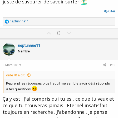
juste de savourer de savoir surfer
.
Citer
R
neptunnne11
é
a
U
D
0
c
p
o
t
i
v
w
neptunnne11
o
o
n
n
Membre
s
t
v
:
e
o
3 Mars 2019
#80
t
dide70 à dit:
e
Reprend les réponses plus haut il me semble avoir déjà répondu
à tes questions
Ça y est . J'ai compris qui tu es , ce que tu veux et
ce que tu trouveras jamais . Eternel insatisfait
toujours en recherche . J'abandonne . Je pense