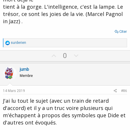
tient à la gorge. L'intelligence, c'est la lampe. Le
trésor, ce sont les joies de la vie. (Marcel Pagnol
in Jazz) .
Citer
R
surderien
é
a
U
D
0
c
p
o
t
i
v
w
jumb
o
o
n
n
Membre
s
t
v
:
e
o
14 Mars 2019
#86
t
J'ai lu tout le sujet (avec un train de retard
e
d'accord) et il y a un truc voire plusieurs qui
m'échappent à propos des symboles que Dide et
d'autres ont évoqués.