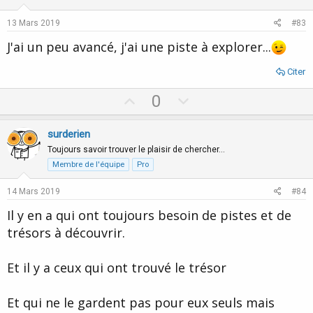
t
v
e
o
13 Mars 2019
#83
t
J'ai un peu avancé, j'ai une piste à explorer...
e
Citer
U
D
0
p
o
v
w
surderien
o
n
Toujours savoir trouver le plaisir de chercher…
t
v
Membre de l'équipe
Pro
e
o
14 Mars 2019
#84
t
Il y en a qui ont toujours besoin de pistes et de
e
trésors à découvrir.
Et il y a ceux qui ont trouvé le trésor
Et qui ne le gardent pas pour eux seuls mais