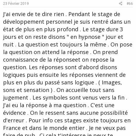
e
o
23 Février 2019
#66
t
J'ai envie de te dire rien . Pendant le stage de
e
développement personnel je suis rentré dans un
état de plus en plus profond . Le stage dure 3
jours et on reste disons " en hypnose " jour et
nuit . La question est toujours la même . On pose
la question on attend la réponse . On prend
connaissance de la réponseet on repose la
question. Les réponses sont d'abord disons
logiques puis ensuite les réponses viennent de
plus en plus du passé sans logique . ( Images,
sons et sensation ) . On accueille tout sans
jugement . Les symboles sont venus vers la fin .
J'ai eu la réponse à ma question . C'est une
évidence . On le ressent sans aucune possibilité
d'erreur . Pour info ces stages existe toujours en
France et dans le monde entier . Je ne veux pas
faire de pub . Ci cela t'intéresse je peux te