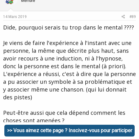
o
n
Membre
t
v
e
o
14 Mars 2019
#89
t
Dide, pourquoi serais tu trop dans le mental ????
e
Je viens de faire l'expérience à l'instant avec une
personne, la même que décrite plus haut, sans
avoir recours à une induction, ni à l'hypnose,
donc la personne est dans le mental (à priori).
L'expérience a réussi, c'est à dire que la personne
a pu associer un symbole à sa problématique et
y associer même une chanson. (qui lui donnait
des pistes)
Peut-être aussi que cela dépend comment les
choses sont amenées ?
>> Vous aimez cette page ? Inscivez-vous pour participer
Je veux dire par là que certaines personnes de