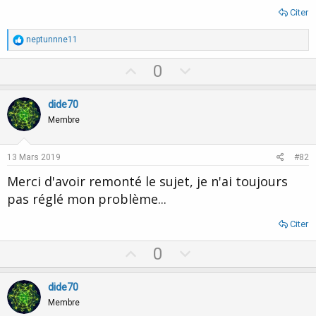
Citer
R
neptunnne11
é
a
U
D
0
c
p
o
t
i
v
w
dide70
o
o
n
n
Membre
s
t
v
:
e
o
13 Mars 2019
#82
t
Merci d'avoir remonté le sujet, je n'ai toujours
e
pas réglé mon problème...
Citer
U
D
0
p
o
v
w
dide70
o
n
Membre