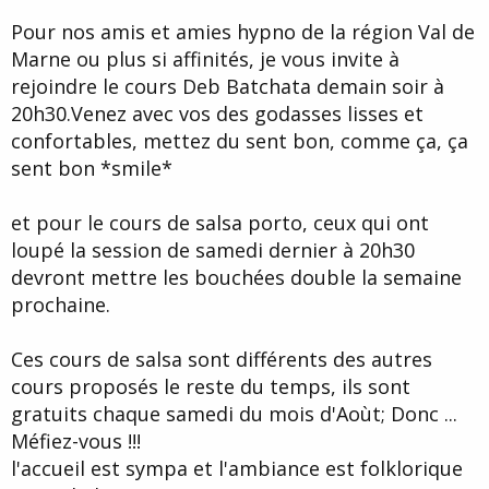
d
t
Pour nos amis et amies hypno de la région Val de
e
l
Marne ou plus si affinités, je vous invite à
a
rejoindre le cours Deb Batchata demain soir à
d
i
20h30.Venez avec vos des godasses lisses et
s
confortables, mettez du sent bon, comme ça, ça
c
sent bon *smile*
u
s
s
et pour le cours de salsa porto, ceux qui ont
i
loupé la session de samedi dernier à 20h30
o
n
devront mettre les bouchées double la semaine
prochaine.
Ces cours de salsa sont différents des autres
cours proposés le reste du temps, ils sont
gratuits chaque samedi du mois d'Aoùt; Donc ...
Méfiez-vous !!!
l'accueil est sympa et l'ambiance est folklorique