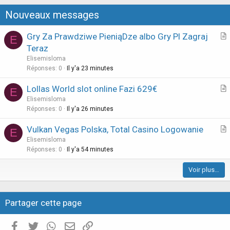
Nouveaux messages
Gry Za Prawdziwe PieniąDze albo Gry Pl Zagraj
E
r
Teraz
t
Elisemisloma
i
Réponses
0
Il y'a 23 minutes
c
Lollas World slot online Fazi 629€
l
E
r
Elisemisloma
e
t
Réponses
0
Il y'a 26 minutes
i
Vulkan Vegas Polska, Total Casino Logowanie
E
c
r
Elisemisloma
l
t
Réponses
0
Il y'a 54 minutes
e
i
Voir plus…
c
l
e
Partager cette page
Facebook
Twitter
WhatsApp
E-mail valide
Copier le lien