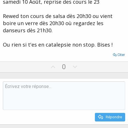
samedi 10 Août, reprise des cours le 23
Rewed ton cours de salsa dès 20h30 ou vient
boire un verre dès 20h30 où regardez les
danseurs dès 21h30.
Ou rien si t'es en catalepsie non stop. Bises !
Citer
U
D
0
p
o
v
w
o
n
t
v
e
o
t
e
Répondre