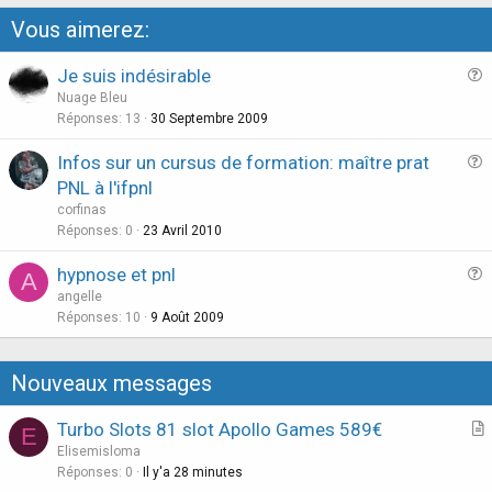
Vous aimerez:
Je suis indésirable
u
Nuage Bleu
e
Réponses
13
30 Septembre 2009
s
Infos sur un cursus de formation: maître prat
t
u
PNL à l'ifpnl
i
e
corfinas
o
s
Réponses
0
23 Avril 2010
n
t
hypnose et pnl
i
A
u
angelle
o
e
Réponses
10
9 Août 2009
n
s
t
Nouveaux messages
i
o
Turbo Slots 81 slot Apollo Games 589€
E
n
r
Elisemisloma
t
Réponses
0
Il y'a 28 minutes