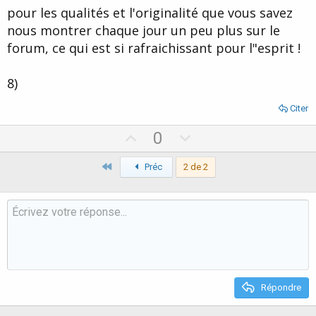
pour les qualités et l'originalité que vous savez
nous montrer chaque jour un peu plus sur le
forum, ce qui est si rafraichissant pour l"esprit !
8)
Citer
U
D
0
p
o
Premier
v
Préc
2 de 2
w
o
n
t
v
e
o
t
e
Répondre