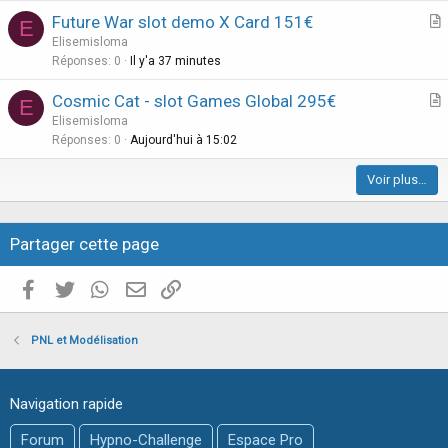
i
Future War slot demo X Card 151€
E
c
r
Elisemisloma
l
t
Réponses
0
Il y'a 37 minutes
e
i
Cosmic Cat - slot Games Global 295€
E
c
r
Elisemisloma
l
t
Réponses
0
Aujourd'hui à 15:02
e
i
Voir plus…
c
l
e
Partager cette page
Facebook
Twitter
WhatsApp
E-mail valide
Copier le lien
PNL et Modélisation
Navigation rapide
Forum
Hypno-Challenge
Espace Pro