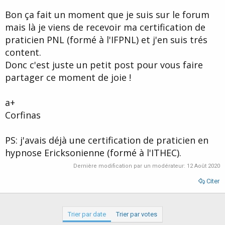
d
t
Bon ça fait un moment que je suis sur le forum
e
l
mais là je viens de recevoir ma certification de
a
praticien PNL (formé à l'IFPNL) et j'en suis trés
d
i
content.
s
Donc c'est juste un petit post pour vous faire
c
partager ce moment de joie !
u
s
s
a+
i
Corfinas
o
n
PS: j'avais déjà une certification de praticien en
hypnose Ericksonienne (formé à l'ITHEC).
Dernière modification par un modérateur:
12 Août 2020
Citer
Trier par date
Trier par votes