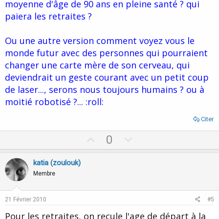
moyenne d'âge de 90 ans en pleine santé ? qui
paiera les retraites ?
Ou une autre version comment voyez vous le
monde futur avec des personnes qui pourraient
changer une carte mère de son cerveau, qui
deviendrait un geste courant avec un petit coup
de laser..., serons nous toujours humains ? ou à
moitié robotisé ?... :roll:
Citer
U
D
0
p
o
v
w
katia (zoulouk)
o
n
Membre
t
v
e
o
21 Février 2010
#5
t
Pour les retraites, on recule l'age de départ à la