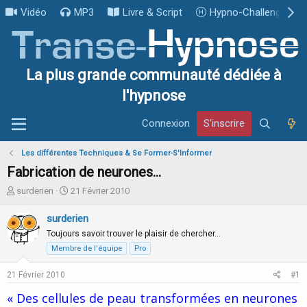
Vidéo
MP3
Livre & Script
Hypno-Challenge
La plus grande communauté dédiée à
l'hypnose
Connexion
S'inscrire
Les différentes Techniques & Se Former-S'Informer
Fabrication de neurones...
I
D
surderien
21 Février 2010
n
a
i
t
surderien
t
e
Toujours savoir trouver le plaisir de chercher…
i
d
Membre de l'équipe
Pro
a
e
t
d
21 Février 2010
#1
e
é
u
b
« Des cellules de peau transformées en neurones
r
u