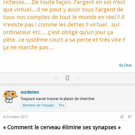
richesse......De toute façon...l'argent en soi n'est
que virtuel.....il ne peut y avoir tous l'argent de
tous nos comptes de tout le monde en réel !! il
n'existe pas ! comme les dettes !! virtuel....sur
ordinateur etc......ç'est obligé qu'un jour ça
pète...ce système court a sa perte et très vite !!
ça ne marche pas.....
Citer
U
D
0
p
o
v
w
surderien
o
n
Toujours savoir trouver le plaisir de chercher…
t
v
Membre de l'équipe
Pro
e
o
4 Octobre 2011
#7
t
« Comment le cerveau élimine ses synapses »
e