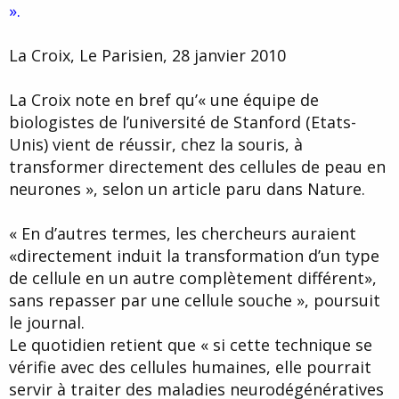
».
d
t
e
l
La Croix, Le Parisien, 28 janvier 2010
a
d
i
La Croix note en bref qu’« une équipe de
s
biologistes de l’université de Stanford (Etats-
c
u
Unis) vient de réussir, chez la souris, à
s
transformer directement des cellules de peau en
s
neurones », selon un article paru dans Nature.
i
o
n
« En d’autres termes, les chercheurs auraient
«directement induit la transformation d’un type
de cellule en un autre complètement différent»,
sans repasser par une cellule souche », poursuit
le journal.
Le quotidien retient que « si cette technique se
vérifie avec des cellules humaines, elle pourrait
servir à traiter des maladies neurodégénératives