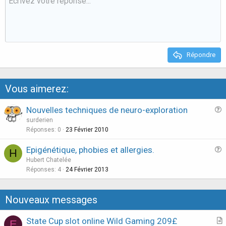
o
n
t
v
e
o
t
e
Répondre
Vous aimerez:
Nouvelles techniques de neuro-exploration
u
surderien
e
Réponses
0
23 Février 2010
s
Epigénétique, phobies et allergies.
H
t
u
Hubert Chatelée
i
e
Réponses
4
24 Février 2013
o
s
n
t
Nouveaux messages
i
o
State Cup slot online Wild Gaming 209£
E
n