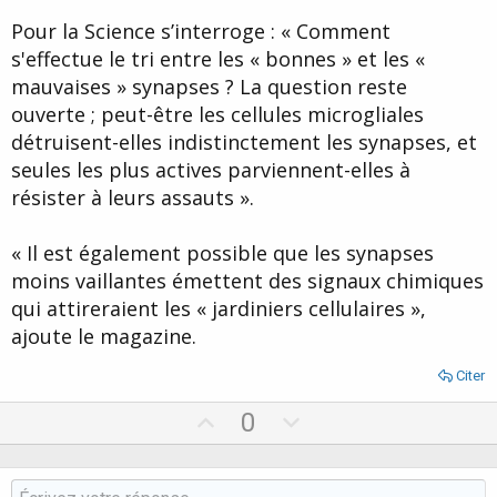
Pour la Science s’interroge : « Comment
s'effectue le tri entre les « bonnes » et les «
mauvaises » synapses ? La question reste
ouverte ; peut-être les cellules microgliales
détruisent-elles indistinctement les synapses, et
seules les plus actives parviennent-elles à
résister à leurs assauts ».
« Il est également possible que les synapses
moins vaillantes émettent des signaux chimiques
qui attireraient les « jardiniers cellulaires »,
ajoute le magazine.
Citer
U
D
0
p
o
v
w