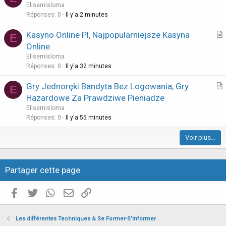
r
Elisemisloma
t
Réponses
0
Il y'a 2 minutes
i
Kasyno Online Pl, Najpopularniejsze Kasyna
E
c
r
Online
l
t
Elisemisloma
e
i
Réponses
0
Il y'a 32 minutes
c
Gry Jednoręki Bandyta Bez Logowania, Gry
l
E
r
Hazardowe Za Prawdziwe Pieniadze
e
t
Elisemisloma
i
Réponses
0
Il y'a 55 minutes
c
Voir plus…
l
e
Partager cette page
Facebook
Twitter
WhatsApp
E-mail valide
Copier le lien
Les différentes Techniques & Se Former-S'Informer