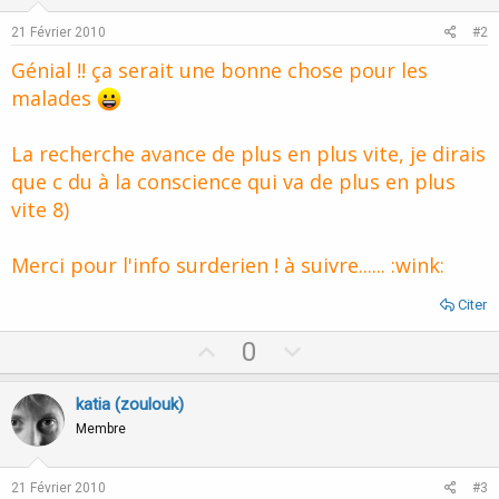
21 Février 2010
#2
Génial !! ça serait une bonne chose pour les
malades
La recherche avance de plus en plus vite, je dirais
que c du à la conscience qui va de plus en plus
vite 8)
Merci pour l'info surderien ! à suivre...... :wink:
Citer
U
D
0
p
o
v
w
katia (zoulouk)
o
n
Membre
t
v
e
o
21 Février 2010
#3