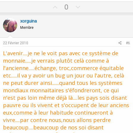
U
D
0
p
o
v
w
xorguina
o
n
Membre
t
v
e
o
22 Février 2010
#6
t
L'avenir....je ne le voit pas avec ce système de
e
monnaie.....je verrais plutôt celà comme à
l'ancienne.....échange, troc,commerce équitable
etc.....il va y avoir un bug un jour ou l'autre, celà
ne peut durer ainsi......quand tous les systèmes
mondiaux monnaitaires s'éfondreront, ce qui
n'est pas loin même déjà là....les pays sois disant
pauvre ou ils vivent et s'occupent de leur anciens
eux,comme à leur habitude continueront à
vivre....par contre nous,nous allons perdre
beaucoup....beaucoup de nos soi disant