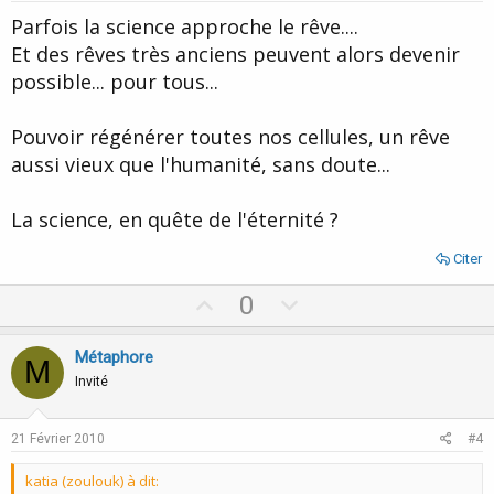
t
Parfois la science approche le rêve....
e
Et des rêves très anciens peuvent alors devenir
possible... pour tous...
Pouvoir régénérer toutes nos cellules, un rêve
aussi vieux que l'humanité, sans doute...
La science, en quête de l'éternité ?
Citer
U
D
0
p
o
v
w
Métaphore
M
o
n
Invité
t
v
e
o
21 Février 2010
#4
t
katia (zoulouk) à dit:
e