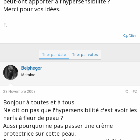
peut-ont apporter à l'hypersensibilité ?
d
t
Merci pour vos idées.
e
l
a
F.
d
i
Citer
s
c
u
s
Trier par date
Trier par votes
s
i
Belphegor
o
Membre
n
23 Novembre 2008
#2
Bonjour à toutes et à tous,
Ne dit on pas que l'hypersensibilité c'est avoir les
nerfs à fleur de peau ?
Aussi pourquoi ne pas passer une crème
protectrice sur cette peau.