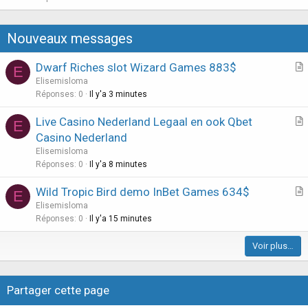
o
s
n
t
Nouveaux messages
i
o
Dwarf Riches slot Wizard Games 883$
E
n
r
Elisemisloma
t
Réponses
0
Il y'a 3 minutes
i
Live Casino Nederland Legaal en ook Qbet
E
c
r
Casino Nederland
l
t
Elisemisloma
e
i
Réponses
0
Il y'a 8 minutes
c
Wild Tropic Bird demo InBet Games 634$
l
E
r
Elisemisloma
e
t
Réponses
0
Il y'a 15 minutes
i
Voir plus…
c
l
e
Partager cette page