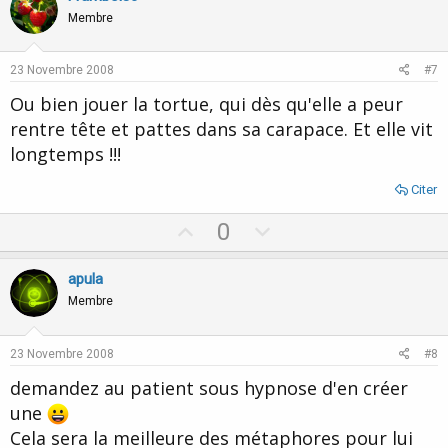
o
n
Membre
t
v
e
o
23 Novembre 2008
#7
t
Ou bien jouer la tortue, qui dès qu'elle a peur
e
rentre tête et pattes dans sa carapace. Et elle vit
longtemps !!!
Citer
U
D
0
p
o
v
w
apula
o
n
Membre
t
v
e
o
23 Novembre 2008
#8
t
demandez au patient sous hypnose d'en créer
e
une
Cela sera la meilleure des métaphores pour lui