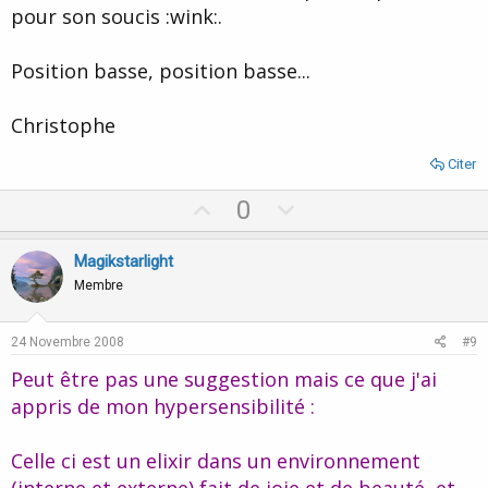
pour son soucis :wink:.
Position basse, position basse...
Christophe
Citer
U
D
0
p
o
v
w
Magikstarlight
o
n
Membre
t
v
e
o
24 Novembre 2008
#9
t
Peut être pas une suggestion mais ce que j'ai
e
appris de mon hypersensibilité :
Celle ci est un elixir dans un environnement