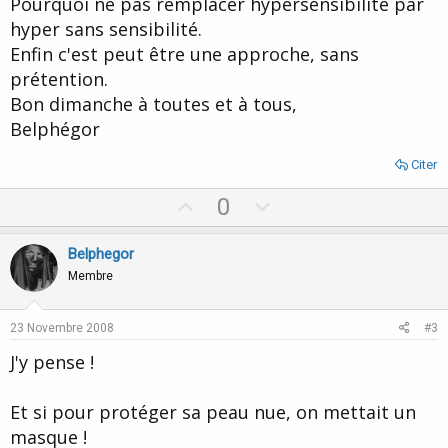
Pourquoi ne pas remplacer hypersensibilité par
hyper sans sensibilité.
Enfin c'est peut être une approche, sans
prétention.
Bon dimanche à toutes et à tous,
Belphégor
Citer
U
D
0
p
o
v
w
Belphegor
o
n
Membre
t
v
e
o
23 Novembre 2008
#3
t
J'y pense !
e
Et si pour protéger sa peau nue, on mettait un
masque !