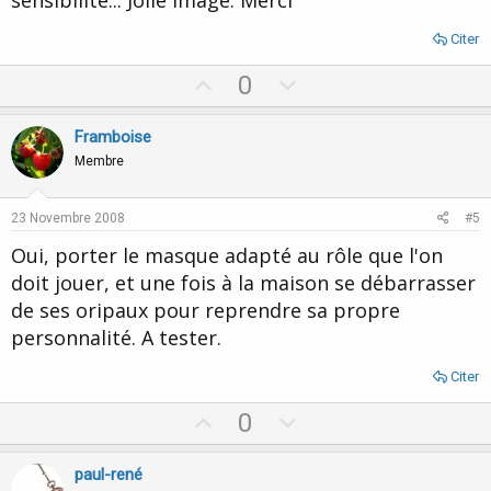
Citer
U
D
0
p
o
v
w
Framboise
o
n
Membre
t
v
e
o
23 Novembre 2008
#5
t
Oui, porter le masque adapté au rôle que l'on
e
doit jouer, et une fois à la maison se débarrasser
de ses oripaux pour reprendre sa propre
personnalité. A tester.
Citer
U
D
0
p
o
v
w
paul-rené