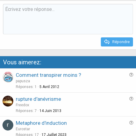
v
w
o
n
t
v
e
o
t
e
Répondre
Vous aimerez:
Comment transpirer moins ?
u
papusza
e
Réponses
1
5 Avril 2012
s
rupture d'anévrisme
t
u
Freedox
i
e
Réponses
7
14 Juin 2013
o
s
n
Metaphore d'induction
t
u
Eurostar
i
e
Réponses
17
17 Juillet 2023