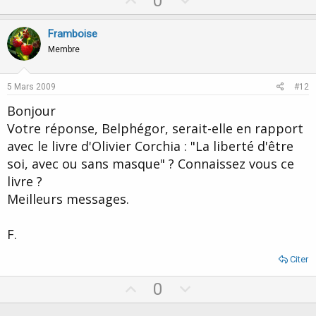
U
D
0
p
o
v
w
Framboise
o
n
Membre
t
v
e
o
5 Mars 2009
#12
t
Bonjour
e
Votre réponse, Belphégor, serait-elle en rapport
avec le livre d'Olivier Corchia : "La liberté d'être
soi, avec ou sans masque" ? Connaissez vous ce
livre ?
Meilleurs messages.
F.
Citer
U
D
0
p
o