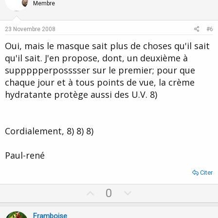
o
n
Membre
t
v
e
o
23 Novembre 2008
#6
t
Oui, mais le masque sait plus de choses qu'il sait
e
qu'il sait. J'en propose, dont, un deuxième à
suppppperposssser sur le premier; pour que
chaque jour et à tous points de vue, la crème
hydratante protège aussi des U.V. 8)
Cordialement, 8) 8) 8)
Paul-rené
Citer
U
D
0
p
o
v
w
Framboise