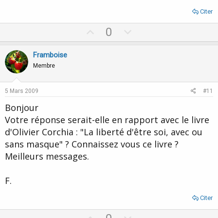
Citer
U
D
0
p
o
v
w
Framboise
o
n
Membre
t
v
e
o
5 Mars 2009
#11
t
Bonjour
e
Votre réponse serait-elle en rapport avec le livre
d'Olivier Corchia : "La liberté d'être soi, avec ou
sans masque" ? Connaissez vous ce livre ?
Meilleurs messages.
F.
Citer