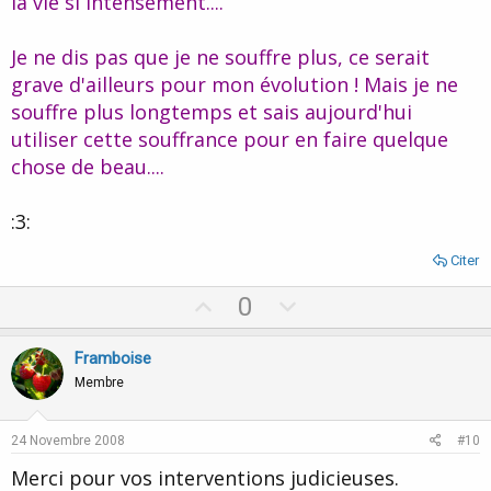
la vie si intensément....
Je ne dis pas que je ne souffre plus, ce serait
grave d'ailleurs pour mon évolution ! Mais je ne
souffre plus longtemps et sais aujourd'hui
utiliser cette souffrance pour en faire quelque
chose de beau....
:3:
Citer
U
D
0
p
o
v
w
Framboise
o
n
Membre
t
v
e
o
24 Novembre 2008
#10
t
Merci pour vos interventions judicieuses.
e