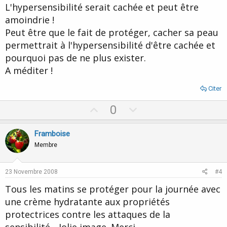
L'hypersensibilité serait cachée et peut être
amoindrie !
Peut être que le fait de protéger, cacher sa peau
permettrait à l'hypersensibilité d'être cachée et
pourquoi pas de ne plus exister.
A méditer !
Citer
U
D
0
p
o
v
w
Framboise
o
n
Membre
t
v
e
o
23 Novembre 2008
#4
t
Tous les matins se protéger pour la journée avec
e
une crème hydratante aux propriétés
protectrices contre les attaques de la
sensibilité... Jolie image. Merci