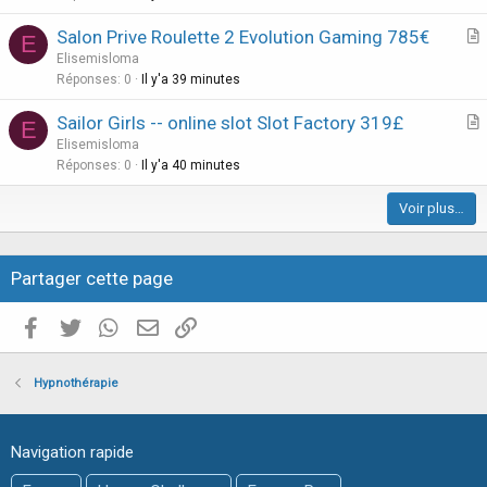
c
Salon Prive Roulette 2 Evolution Gaming 785€
l
E
r
Elisemisloma
e
t
Réponses
0
Il y'a 39 minutes
i
Sailor Girls -- online slot Slot Factory 319£
E
c
r
Elisemisloma
l
t
Réponses
0
Il y'a 40 minutes
e
i
Voir plus…
c
l
e
Partager cette page
Facebook
Twitter
WhatsApp
E-mail valide
Copier le lien
Hypnothérapie
Navigation rapide