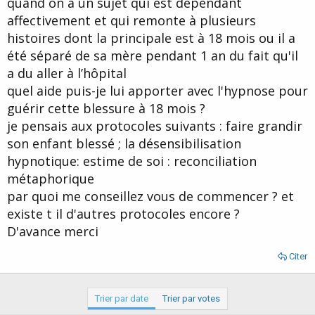
quand on a un sujet qui est dépendant
d
t
affectivement et qui remonte à plusieurs
e
l
histoires dont la principale est à 18 mois ou il a
a
été séparé de sa mère pendant 1 an du fait qu'il
d
i
a du aller à l’hôpital
s
quel aide puis-je lui apporter avec l'hypnose pour
c
guérir cette blessure à 18 mois ?
u
s
je pensais aux protocoles suivants : faire grandir
s
son enfant blessé ; la désensibilisation
i
hypnotique: estime de soi : reconciliation
o
n
métaphorique
par quoi me conseillez vous de commencer ? et
existe t il d'autres protocoles encore ?
D'avance merci
Citer
Trier par date
Trier par votes