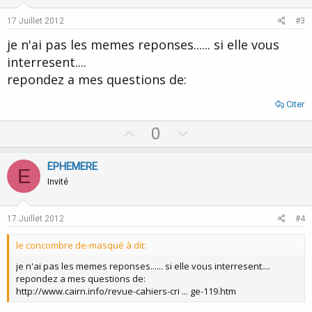
t
v
e
o
17 Juillet 2012
#3
t
je n'ai pas les memes reponses...... si elle vous
e
interresent....
repondez a mes questions de:
Citer
U
D
0
p
o
v
w
EPHEMERE
E
o
n
Invité
t
v
e
o
17 Juillet 2012
#4
t
le concombre de-masqué à dit:
e
je n'ai pas les memes reponses...... si elle vous interresent....
repondez a mes questions de:
http://www.cairn.info/revue-cahiers-cri ... ge-119.htm