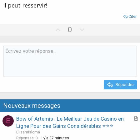
il peut resservir!
Citer
U
D
0
p
o
v
w
o
n
t
v
e
o
t
e
Répondre
Nouveaux messages
Bow of Artemis : Le Meilleur Jeu de Casino en
E
r
Ligne Pour des Gains Considérables ⭐⭐⭐
t
Elisemisloma
i
Réponses
0
Il y'a 37 minutes