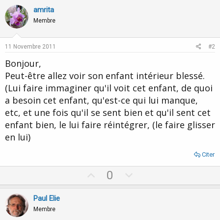
amrita
Membre
11 Novembre 2011
#2
Bonjour,
Peut-être allez voir son enfant intérieur blessé.
(Lui faire immaginer qu'il voit cet enfant, de quoi
a besoin cet enfant, qu'est-ce qui lui manque,
etc, et une fois qu'il se sent bien et qu'il sent cet
enfant bien, le lui faire réintégrer, (le faire glisser
en lui)
Citer
U
D
0
p
o
v
w
Paul Elie
o
n
Membre