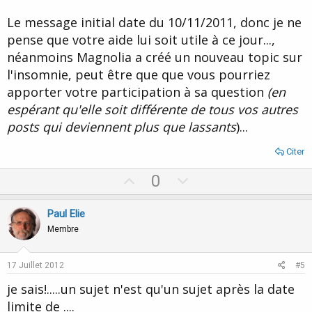
Le message initial date du 10/11/2011, donc je ne
pense que votre aide lui soit utile à ce jour...,
néanmoins Magnolia a créé un nouveau topic sur
l'insomnie, peut être que que vous pourriez
apporter votre participation à sa question
(en
espérant qu'elle soit différente de tous vos autres
posts qui deviennent plus que lassants
)...
Citer
U
D
0
p
o
v
w
Paul Elie
o
n
Membre
t
v
e
o
17 Juillet 2012
#5
t
je sais!.....un sujet n'est qu'un sujet après la date
e
limite de ....