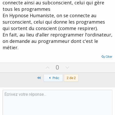
connecte ainsi au subconscient, celui qui gère
tous les programmes
En Hypnose Humaniste, on se connecte au
surconscient, celui qui donne les programmes
qui sortent du conscient (comme respirer).
En fait, au lieu d'aller reprogrammer l'ordinateur,
on demande au programmeur dont c'est le
métier.
Citer
U
D
0
p
o
Premier
v
Préc
2 de 2
w
o
n
t
v
e
o
t
e