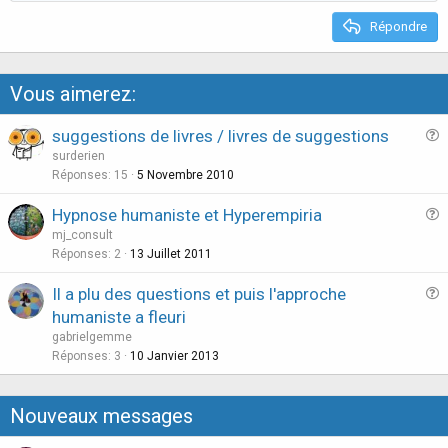
Répondre
Vous aimerez:
suggestions de livres / livres de suggestions
u
surderien
e
Réponses
15
5 Novembre 2010
s
Hypnose humaniste et Hyperempiria
t
u
mj_consult
i
e
Réponses
2
13 Juillet 2011
o
s
n
Il a plu des questions et puis l'approche
t
u
humaniste a fleuri
i
e
gabrielgemme
o
s
Réponses
3
10 Janvier 2013
n
t
i
Nouveaux messages
o
n