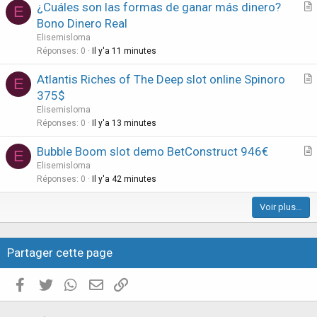
¿Cuáles son las formas de ganar más dinero?
E
r
Bono Dinero Real
t
Elisemisloma
i
Réponses
0
Il y'a 11 minutes
c
Atlantis Riches of The Deep slot online Spinoro
l
E
r
375$
e
t
Elisemisloma
i
Réponses
0
Il y'a 13 minutes
c
Bubble Boom slot demo BetConstruct 946€
l
E
r
Elisemisloma
e
t
Réponses
0
Il y'a 42 minutes
i
Voir plus…
c
l
e
Partager cette page
Facebook
Twitter
WhatsApp
E-mail valide
Copier le lien