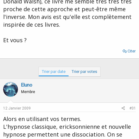
Donald Walsh), ce livre me semble très très très
d
t
proche de cette approche et peut-être même
e
l
l'inverse. Mon avis est qu'elle est complètement
a
inspirée de ces livres.
d
i
s
Et vous ?
c
u
Citer
s
s
i
o
Trier par date
Trier par votes
n
Eluno
Membre
12 Janvier 2009
#31
Alors en utilisant vos termes.
L'hypnose classique, ericksonnienne et nouvelle
hypnose permettent une dissociation. On se