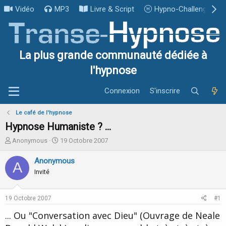
Vidéo
MP3
Livre & Script
Hypno-Challenge
La plus grande communauté dédiée à
l'hypnose
Connexion
S'inscrire
Le café de l'hypnose
Hypnose Humaniste ? ...
I
D
Anonymous
19 Octobre 2007
n
a
i
t
Anonymous
A
t
e
Invité
i
d
a
e
t
d
19 Octobre 2007
#1
e
é
u
b
... Ou "Conversation avec Dieu" (Ouvrage de Neale
r
u