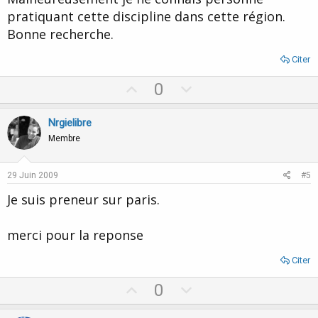
e
pratiquant cette discipline dans cette région.
Bonne recherche.
Citer
U
D
0
p
o
v
w
Nrgielibre
o
n
Membre
t
v
e
o
29 Juin 2009
#5
t
Je suis preneur sur paris.
e
merci pour la reponse
Citer
U
D
0
p
o