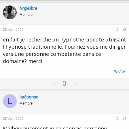
p
o
v
w
Nrgielibre
o
n
Membre
t
v
e
o
28 Juin 2009
#3
t
en fait je recherche un hypnotherapeute utilisant
e
l'hypnose traditionnelle. Pourriez vous me diriger
vers une personne competente dans ce
domaine? merci
Citer
U
D
0
p
o
v
w
laréponse
L
o
n
Membre
t
v
e
o
28 Juin 2009
#4
t
Malheureusement je ne connais personne