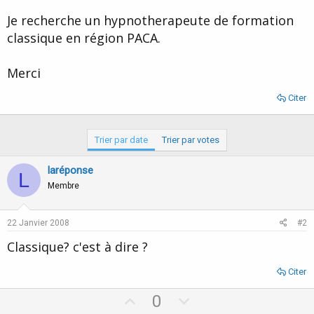
d
t
Je recherche un hypnotherapeute de formation
e
l
classique en région PACA.
a
d
i
Merci
s
c
Citer
u
s
s
Trier par date
Trier par votes
i
o
laréponse
n
L
Membre
22 Janvier 2008
#2
Classique? c'est à dire ?
Citer
U
D
0