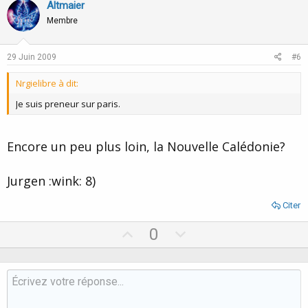
v
w
Altmaier
o
n
Membre
t
v
e
o
29 Juin 2009
#6
t
Nrgielibre à dit:
e
Je suis preneur sur paris.
Encore un peu plus loin, la Nouvelle Calédonie?
Jurgen :wink: 8)
Citer
U
D
0
p
o
v
w
o
n
t
v