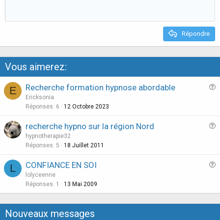
e
o
t
e
Répondre
Vous aimerez:
Recherche formation hypnose abordable
E
u
Ericksonia
e
Réponses
6
12 Octobre 2023
s
recherche hypno sur la région Nord
t
u
hypnotherapie32
i
e
Réponses
5
18 Juillet 2011
o
s
n
CONFIANCE EN SOI
L
t
u
lolyceenne
i
e
Réponses
1
13 Mai 2009
o
s
n
t
Nouveaux messages
i