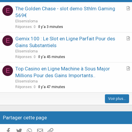
o
The Golden Chase - slot demo Sthlm Gaming
E
n
r
569€
t
Elisemisloma
i
Réponses
0
Il y'a 3 minutes
c
Gemix 100 : Le Slot en Ligne Parfait Pour des
l
E
r
Gains Substantiels
e
t
Elisemisloma
i
Réponses
0
Il y'a 45 minutes
c
Top Casino en Ligne Machine à Sous Major
l
E
r
Millions Pour des Gains Importants..
e
t
Elisemisloma
i
Réponses
0
Il y'a 47 minutes
c
Voir plus…
l
e
Partager cette page
Facebook
Twitter
WhatsApp
E-mail valide
Copier le lien