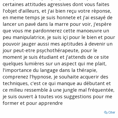
rivets parce qu'il ne savait pas fabriquer des vis et des écrous ou
certaines attitudes agressives dont vous faites
parce qu'il ne savait pas souder!
l'objet d'ailleurs, et j'ai bien reçu votre rèponse,
Cordialement,
Belphégor
en meme temps je suis honnete et j'ai essayé de
lancer un pavé dans la marre pour voir, j'espère
que vous me pardonnerez cette manoeuvre un
peu manipulatrice, je suis içi pour le bien et pour
pouvoir jauger aussi mes aptitudes à devenir un
jour peut-etre psychothérapeute, pour le
moment je suis étudiant et j'attends de ce site
quelques lumières sur un aspect qui me plait,
l'importance du langage dans la thérapie,
comprenez l'hypnose, je souhaite acquerir des
techniques, c'est ce qui manque au débutant et
ce milieu ressemble à une jungle mal fréquentée,
je suis ouvert à toutes vos suggestions pour me
former et pour apprendre
Citer