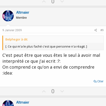
U
D
0
p
o
v
w
Altmaier
o
n
Membre
t
v
e
o
9 Janvier 2009
#9
t
Belphegor à dit:
e
[. Ce qui m'a le plus faché c'est que personne n'a réagit. ]
C'est peut être que vous êtes le seul à avoir mal
interprété ce que j'ai ecrit :?:
On comprend ce qu'on a envi de comprendre
:idea:
Citer
U
D
0
p
o
v
w
Altmaier