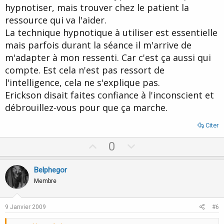
hypnotiser, mais trouver chez le patient la
ressource qui va l'aider.
La technique hypnotique à utiliser est essentielle
mais parfois durant la séance il m'arrive de
m'adapter à mon ressenti. Car c'est ça aussi qui
compte. Est cela n'est pas ressort de
l'intelligence, cela ne s'explique pas.
Erickson disait faites confiance à l'inconscient et
débrouillez-vous pour que ça marche.
Citer
U
D
0
p
o
v
w
Belphegor
o
n
Membre
t
v
e
o
9 Janvier 2009
#6
t