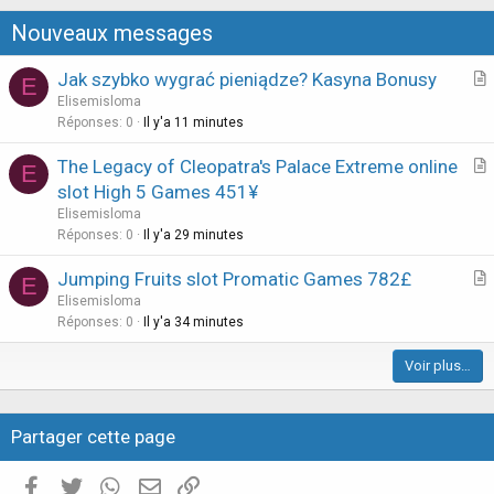
Nouveaux messages
Jak szybko wygrać pieniądze? Kasyna Bonusy
E
r
Elisemisloma
t
Réponses
0
Il y'a 11 minutes
i
The Legacy of Cleopatra's Palace Extreme online
E
c
r
slot High 5 Games 451¥
l
t
Elisemisloma
e
i
Réponses
0
Il y'a 29 minutes
c
Jumping Fruits slot Promatic Games 782£
l
E
r
Elisemisloma
e
t
Réponses
0
Il y'a 34 minutes
i
Voir plus…
c
l
e
Partager cette page
Facebook
Twitter
WhatsApp
E-mail valide
Copier le lien