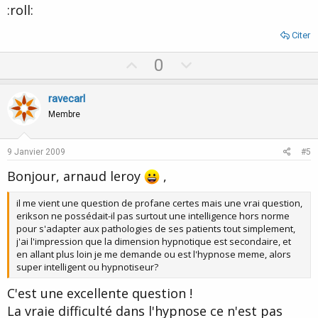
:roll:
Citer
U
D
0
p
o
v
w
ravecarl
o
n
Membre
t
v
e
o
9 Janvier 2009
#5
t
Bonjour, arnaud leroy
,
e
il me vient une question de profane certes mais une vrai question,
erikson ne possédait-il pas surtout une intelligence hors norme
pour s'adapter aux pathologies de ses patients tout simplement,
j'ai l'impression que la dimension hypnotique est secondaire, et
en allant plus loin je me demande ou est l'hypnose meme, alors
super intelligent ou hypnotiseur?
C'est une excellente question !
La vraie difficulté dans l'hypnose ce n'est pas