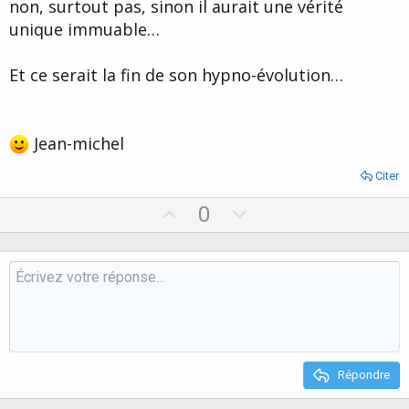
non, surtout pas, sinon il aurait une vérité
unique immuable…
Et ce serait la fin de son hypno-évolution…
Jean-michel
Citer
U
D
0
p
o
v
w
o
n
t
v
e
o
t
e
Répondre