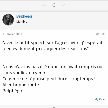
U
D
0
p
o
v
w
Belphegor
o
n
Membre
t
v
e
o
9 Janvier 2009
#8
t
"avec le petit speech sur l'agressivité, j' espèrait
e
bien évidement provoquer des reactions"
Nous n'avons pas été dupe, on avait compris ou
vous vouliez en venir ...
Ce genre de réponse peut durer longtemps !
Aller bonne route
Belphégor
Citer