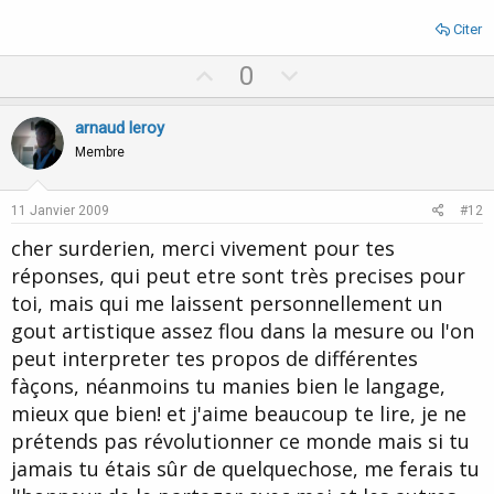
Citer
U
D
0
p
o
v
w
arnaud leroy
o
n
Membre
t
v
e
o
11 Janvier 2009
#12
t
cher surderien, merci vivement pour tes
e
réponses, qui peut etre sont très precises pour
toi, mais qui me laissent personnellement un
gout artistique assez flou dans la mesure ou l'on
peut interpreter tes propos de différentes
fàçons, néanmoins tu manies bien le langage,
mieux que bien! et j'aime beaucoup te lire, je ne
prétends pas révolutionner ce monde mais si tu
jamais tu étais sûr de quelquechose, me ferais tu