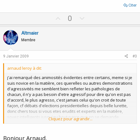
Citer
U
D
0
p
o
v
w
Altmaier
o
n
Membre
t
v
e
o
9 Janvier 2009
#3
t
arnaud leroy à dit:
e
j'ai remarqué des animosités évidentes entre certains, meme si je
suis novice en la matière, ces querelles ou autres demonstrations
d'agressivités me semblent bien refleter les pathologies de
chacun, il n'y a pas besoin d'etre agressif pour dire qu'on est pas
d'accord, le plus agresso, c'est jamais celui qu'on croit de toute
façon, cf débats d'elections presidentielles depuis belle lurette,
donc chers tous si vous etes erudits et experts en la matière,
soyez intelligents jusqu'au bout parce que on se demande
Cliquez pour agrandir...
vraiment ce qui se passe!
Bonjour Arnaud,