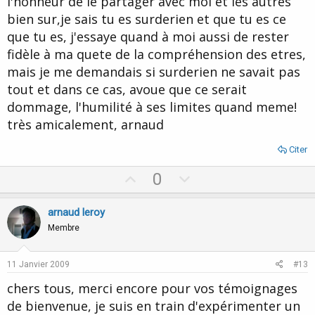
l'honneur de le partager avec moi et les autres
bien sur,je sais tu es surderien et que tu es ce
que tu es, j'essaye quand à moi aussi de rester
fidèle à ma quete de la compréhension des etres,
mais je me demandais si surderien ne savait pas
tout et dans ce cas, avoue que ce serait
dommage, l'humilité à ses limites quand meme!
très amicalement, arnaud
Citer
U
D
0
p
o
v
w
arnaud leroy
o
n
Membre
t
v
e
o
11 Janvier 2009
#13
t
chers tous, merci encore pour vos témoignages
e
de bienvenue, je suis en train d'expérimenter un