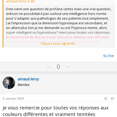
arnaud leroy à dit:
e
il me vient une question de profane certes mais une vrai question,
erikson ne possédait-il pas surtout une intelligence hors norme
pour s'adapter aux pathologies de ses patients tout simplement,
j'ai l'impression que la dimension hypnotique est secondaire, et
en allant plus loin je me demande ou est l'hypnose meme, alors
super intelligent ou hypnotiseur? merci pour toutes vos réponses.
Je serais tenté de dire qu'a mon avis vous détenez une clef, mais
quelques fois des doubles sont utilisées ( de clefs bien sûr).
Cliquez pour agrandir...
:shock:
j'en profite en passant pour vous dire que j'ai remarqué des
animosités évidentes entre certains, meme si je suis novice en la
Citer
matière, ces querelles ou autres demonstrations d'agressivités
me semblent bien refleter les pathologies de chacun, il n'y a pas
U
D
0
besoin d'etre agressif pour dire qu'on est pas d'accord, le plus
p
o
agresso, c'est jamais celui qu'on croit de toute façon, cf débats
v
w
arnaud leroy
d'elections presidentielles depuis belle lurette, donc chers tous si
vous etes erudits et experts en la matière, soyez intelligents
o
n
Membre
jusqu'au bout parce que on se demande vraiment ce qui se
t
v
passe!
e
o
Vous avez raison, "il n'y a pas besoin d'etre agressif pour dire
9 Janvier 2009
#7
qu'on est pas d'accord", mais quand quelqu'un devant toutes
t
je vous remercie pour toutes vos réponses aux
évidences émet des inepties, vous le lui faites remarquer une
e
puis deux fois au bout d'un moment il faut augmenter le ton. Le
couleurs différentes et vraiment teintées