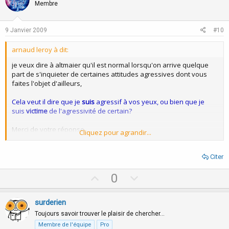
o
n
Membre
t
v
e
o
9 Janvier 2009
#10
t
arnaud leroy à dit:
e
je veux dire à altmaier qu'il est normal lorsqu'on arrive quelque
part de s'inquieter de certaines attitudes agressives dont vous
faites l'objet d'ailleurs,
Cela veut il dire que je
suis
agressif à vos yeux, ou bien que je
suis
victime
de l'agressivité de certain?
Merci de votre réponse.
Cliquez pour agrandir...
Cordialement
Citer
Jurgen
U
D
0
p
o
v
w
surderien
o
n
Toujours savoir trouver le plaisir de chercher…
t
v
Membre de l'équipe
Pro