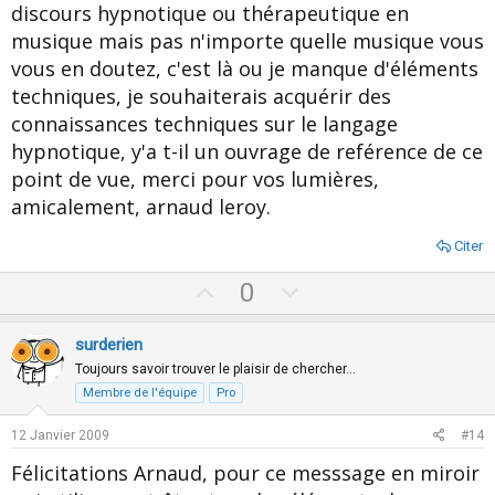
discours hypnotique ou thérapeutique en
musique mais pas n'importe quelle musique vous
vous en doutez, c'est là ou je manque d'éléments
techniques, je souhaiterais acquérir des
connaissances techniques sur le langage
hypnotique, y'a t-il un ouvrage de reférence de ce
point de vue, merci pour vos lumières,
amicalement, arnaud leroy.
Citer
U
D
0
p
o
v
w
surderien
o
n
Toujours savoir trouver le plaisir de chercher…
t
v
Membre de l'équipe
Pro
e
o
12 Janvier 2009
#14
t
Félicitations Arnaud, pour ce messsage en miroir
e