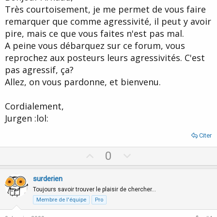
Très courtoisement, je me permet de vous faire
remarquer que comme agressivité, il peut y avoir
pire, mais ce que vous faites n'est pas mal.
A peine vous débarquez sur ce forum, vous
reprochez aux posteurs leurs agressivités. C'est
pas agressif, ça?
Allez, on vous pardonne, et bienvenu.
Cordialement,
Jurgen :lol:
Citer
U
D
0
p
o
v
w
surderien
o
n
Toujours savoir trouver le plaisir de chercher…
t
v
Membre de l'équipe
Pro
e
o