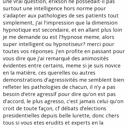
une vrai question, erikson ne possédait-il pas
d
t
surtout une intelligence hors norme pour
e
l
s'adapter aux pathologies de ses patients tout
a
simplement, j'ai l'impression que la dimension
d
i
hypnotique est secondaire, et en allant plus loin
s
je me demande ou est l'hypnose meme, alors
c
super intelligent ou hypnotiseur? merci pour
u
s
toutes vos réponses. j'en profite en passant pour
s
vous dire que j'ai remarqué des animosités
i
évidentes entre certains, meme si je suis novice
o
n
en la matière, ces querelles ou autres
demonstrations d'agressivités me semblent bien
refleter les pathologies de chacun, il n'y a pas
besoin d'etre agressif pour dire qu'on est pas
d'accord, le plus agresso, c'est jamais celui qu'on
croit de toute façon, cf débats d'elections
presidentielles depuis belle lurette, donc chers
tous si vous etes erudits et experts en la