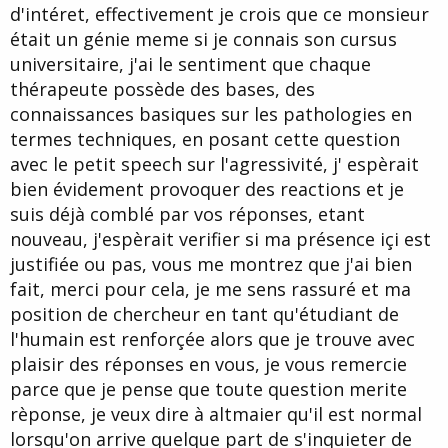
problème est bien que des personnes comme vous, je vous cite
d'intéret, effectivement je crois que ce monsieur
"meme si je suis novice en la matière" vont prendre pour argent
était un génie meme si je connais son cursus
comptant ce que relatent, je vous cite " vous etes erudits et
experts en la matière" ces gens qui ont la science infuse à vos
universitaire, j'ai le sentiment que chaque
yeux. Loin de moi que de croire avoir toujours raison,mais ne m'en
thérapeute possède des bases, des
veuillez pas si j'élève la voix quand quelqu'un nous dit
"Sur ce forum, vous allez trouver des termes tel que« hypnose
connaissances basiques sur les pathologies en
humaniste, hypnose ericksonnienne, ou encore hypnose
termes techniques, en posant cette question
conversationnelle »
avec le petit speech sur l'agressivité, j' espèrait
A mon avis, ce sont des méthodes créées par des praticiens qui
ne maîtrisaient pas tous les outils de l’hypnose traditionnelle, et
bien évidement provoquer des reactions et je
qui ont voulu mettre un nom sur leurs méthodes"
suis déjà comblé par vos réponses, etant
Monsieur Erickson à commencé l'hypnose, d'après ce que l'on en
sait à 17 ans, puis ensuite il a fait ses études de psychiatre
nouveau, j'espèrait verifier si ma présence içi est
(excusez du peu, ce n'est quand même pas la moitié d'un c..,
justifiée ou pas, vous me montrez que j'ai bien
comme on dit chez nous) il a consacré sa vie à l'hypnose et en tout
fait, merci pour cela, je me sens rassuré et ma
cas à la thérapie. Permettez moi de me mettre un peu en colère
quand je lis le message cité. Ce qui m'a le plus faché c'est que
position de chercheur en tant qu'étudiant de
personne n'a réagit. Je pense que je ne peu pas laisser dire
l'humain est renforçée alors que je trouve avec
n'importe quoi sur ce forum. Qu'il y est des croyances différentes
c'est normal, que chacun travail différemment et défende sa
plaisir des réponses en vous, je vous remercie
façon de voir c'est normal, mais écrire des balivernes c'est pas
parce que je pense que toute question merite
normal. et je rajouterai vis à vis des personnes comme vous qui
rèponse, je veux dire à altmaier qu'il est normal
viennent ici pour ce documenter. Ne croyez vous pas ? C'est
comme si je disais Monsieur Effel à construit sa tour avec des
lorsqu'on arrive quelque part de s'inquieter de