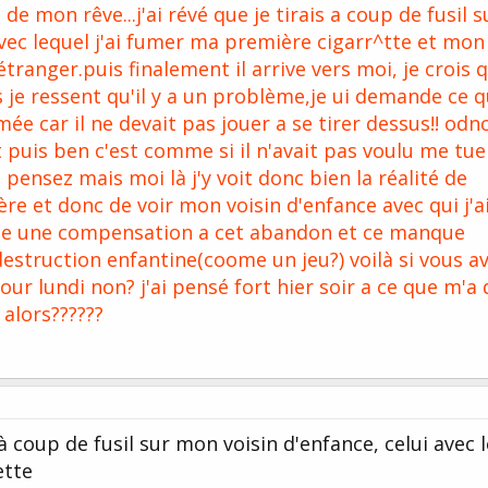
de mon rêve...j'ai révé que je tirais a coup de fusil s
vec lequel j'ai fumer ma première cigarr^tte et mon
ranger.puis finalement il arrive vers moi, je crois qu
je ressent qu'il y a un problème,je ui demande ce qu
rmée car il ne devait pas jouer a se tirer dessus!! odn
 puis ben c'est comme si il n'avait pas voulu me tuer
 pensez mais moi là j'y voit donc bien la réalité de
ère et donc de voir mon voisin d'enfance avec qui j'a
te une compensation a cet abandon et ce manque
estruction enfantine(coome un jeu?) voilà si vous a
our lundi non? j'ai pensé fort hier soir a ce que m'a 
alors??????
s à coup de fusil sur mon voisin d'enfance, celui avec 
ette