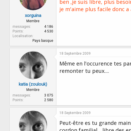
ben ,je suis libre, plus bes
je m'aime plus facile donc a
xorguina
Membre
messages
4 186
Points
4 530
Localisation
Pays basque
18 Septembre 2009
Même en l'occurence tes paren
remonter tu peux....
katia (zoulouk)
Membre
messages
3 075
Points
2 580
18 Septembre 2009
Peut-être es tu grande main
cordon familial... libre des 