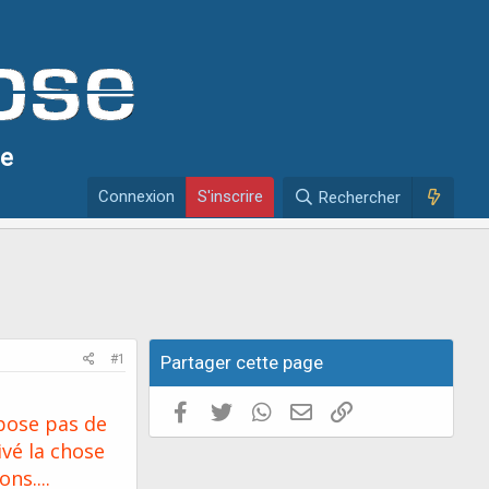
se
Connexion
S'inscrire
Rechercher
#1
Partager cette page
Facebook
Twitter
WhatsApp
E-mail valide
Copier le lien
 pose pas de
ivé la chose
ns....