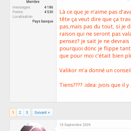
r
u
Membre
d
t
messages
4 186
Là ce que je n'aime pas d'a
e
Points
4 530
Localisation
l
tête ça veut dire que ça tra
Pays basque
a
pas,mais pas du tout, si je d
d
raison qui ne seront pas val
i
s
pensez? je sait je ne devrais
c
pourquoi donc je flippe tant
u
s
que pour moi c'était bien pl
s
i
Valikor m'a donné un conseil, 
o
n
Tiens???? :idea: jvois que il 
1
2
3
Suivant
18 Septembre 2009