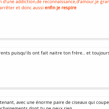
oin d'une addiction,de reconnaissance,d'amour,je gran
 arrêter et donc aussi
enfin je respire
ts puisqu'ils ont fait naitre ton frère... et toujour
tenant, avec une énorme paire de ciseaux qui coupe
enchainements dont tu ne peux rien...