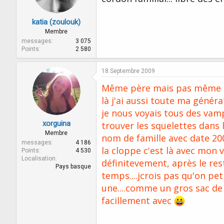
katia (zoulouk)
Membre
messages
3 075
Points
2 580
18 Septembre 2009
Même père mais pas même mère
là j'ai aussi toute ma généra
je nous voyais tous des vamp
xorguina
trouver les squelettes dans l
Membre
nom de famille avec date 2009 
messages
4 186
la cloppe c'est là avec mon v
Points
4 530
Localisation
définitevement, après le res
Pays basque
temps....jcrois pas qu'on p
une....comme un gros sac de 
facillement avec