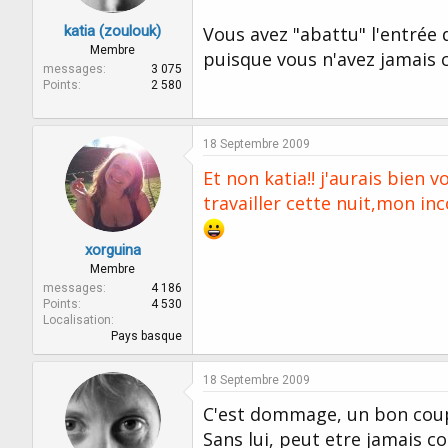
katia (zoulouk)
Vous avez "abattu" l'entrée 
Membre
puisque vous n'avez jamais 
messages
3 075
Points
2 580
18 Septembre 2009
Et non katia!! j'aurais bien v
travailler cette nuit,mon i
xorguina
Membre
messages
4 186
Points
4 530
Localisation
Pays basque
18 Septembre 2009
C'est dommage, un bon coup d
Sans lui, peut etre jamais c