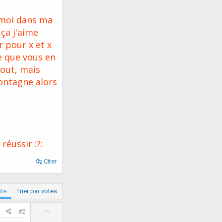
 moi dans ma
 ça j'aime
r pour x et x
ce que vous en
tout, mais
montagne alors
réussir :?:
Citer
ate
Trier par votes
U
#2