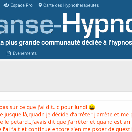
Espace Pro
Carte des Hypnothérapeutes
a plus grande communauté dédiée à l'hypno
Événements
as sur ce que j'ai dit...c pour lundi
e jusque là,quadn je décide d'arrêter j'arrête et me
 le petard...j'avais dit que j'arrêter et quand est arr
e l'ai fait et continue encore s'en me psoer de questio