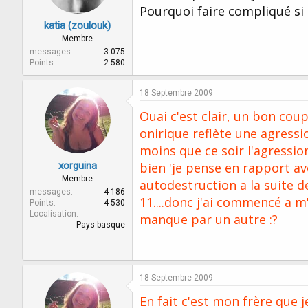
Pourquoi faire compliqué si 
katia (zoulouk)
Membre
messages
3 075
Points
2 580
18 Septembre 2009
Ouai c'est clair, un bon coup 
onirique reflète une agressio
moins que ce soir l'agression 
xorguina
bien 'je pense en rapport av
Membre
autodestruction a la suite de
messages
4 186
11....donc j'ai commencé a 
Points
4 530
Localisation
manque par un autre :?
Pays basque
18 Septembre 2009
En fait c'est mon frère que 