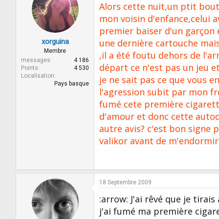
Alors cette nuit,un ptit bout 
mon voisin d'enfance,celui a
premier baiser d'un garçon ét
xorguina
une dernière cartouche mais 
Membre
,il a été foutu dehors de l'a
messages
4 186
départ ce n'est pas un jeu et
Points
4 530
Localisation
je ne sait pas ce que vous en
Pays basque
l'agression subit par mon fr
fumé cete première cigaret
d'amour et donc cette autod
autre avis? c'est bon signe p
valikor avant de m'endormir 
18 Septembre 2009
:arrow: J'ai rêvé que je tirai
j'ai fumé ma première cigar