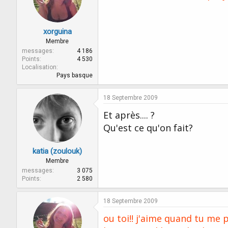
xorguina
Membre
messages
4 186
Points
4 530
Localisation
Pays basque
18 Septembre 2009
Et après.... ?
Qu'est ce qu'on fait?
katia (zoulouk)
Membre
messages
3 075
Points
2 580
18 Septembre 2009
ou toi!! j'aime quand tu me 