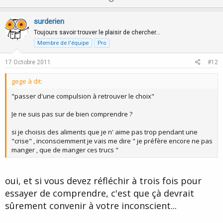
p
o
v
w
surderien
o
n
Toujours savoir trouver le plaisir de chercher…
t
v
Membre de l'équipe
Pro
e
o
17 Octobre 2011
#12
t
e
gege à dit:
"passer d'une compulsion à retrouver le choix"
Je ne suis pas sur de bien comprendre ?
si je choisis des aliments que je n' aime pas trop pendant une
"crise" , inconsciemment je vais me dire " je préfère encore ne pas
manger , que de manger ces trucs "
oui, et si vous devez réfléchir à trois fois pour
essayer de comprendre, c'est que çà devrait
sûrement convenir à votre inconscient...