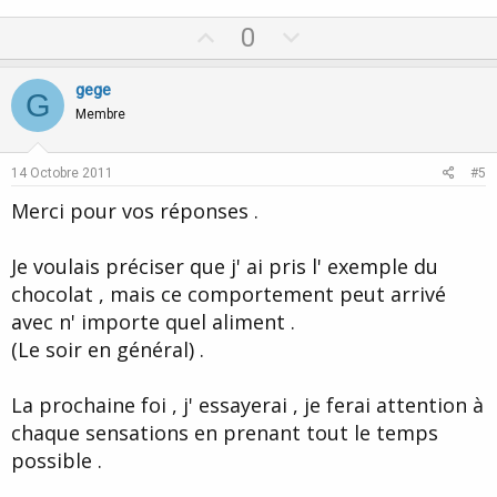
U
D
0
p
o
v
w
gege
G
o
n
Membre
t
v
e
o
14 Octobre 2011
#5
t
Merci pour vos réponses .
e
Je voulais préciser que j' ai pris l' exemple du
chocolat , mais ce comportement peut arrivé
avec n' importe quel aliment .
(Le soir en général) .
La prochaine foi , j' essayerai , je ferai attention à
chaque sensations en prenant tout le temps
possible .