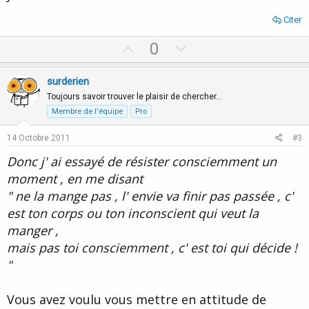
Citer
U
D
0
p
o
v
w
surderien
o
n
Toujours savoir trouver le plaisir de chercher…
t
v
Membre de l'équipe
Pro
e
o
14 Octobre 2011
#3
t
Donc j' ai essayé de résister consciemment un
e
moment , en me disant
" ne la mange pas , l' envie va finir pas passée , c'
est ton corps ou ton inconscient qui veut la
manger ,
mais pas toi consciemment , c' est toi qui décide !
"
Vous avez voulu vous mettre en attitude de