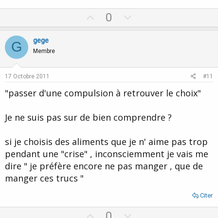
U
D
0
p
o
v
w
gege
G
o
n
Membre
t
v
e
o
17 Octobre 2011
#11
t
"passer d'une compulsion à retrouver le choix"
e
Je ne suis pas sur de bien comprendre ?
si je choisis des aliments que je n' aime pas trop
pendant une "crise" , inconsciemment je vais me
dire " je préfère encore ne pas manger , que de
manger ces trucs "
Citer
U
D
0