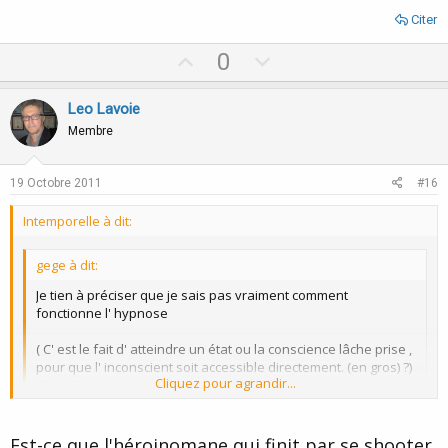
Citer
U
D
0
p
o
v
w
Leo Lavoie
o
n
Membre
t
v
e
o
19 Octobre 2011
#16
t
Intemporelle à dit:
e
gege à dit:
Je tien à préciser que je sais pas vraiment comment
fonctionne l' hypnose
( C' est le fait d' atteindre un état ou la conscience lâche prise ,
pour que l' inconscient soit accessible directement. (en gros) ?)
Cliquez pour agrandir...
d' après ce que j' ai compris.)
Donc l' autre fois , devant ma tablette de chocolat , j' ai résisté
Cliquez pour agrandir...
un moment à l' envi de la manger entièrement ,
Est-ce que l'héroinomane qui finit par se shooter