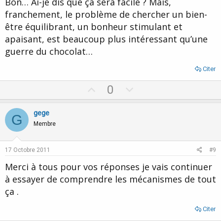
Bon… Ai-je dis que ça sera facile ? Mais,
franchement, le problème de chercher un bien-
être équilibrant, un bonheur stimulant et
apaisant, est beaucoup plus intéressant qu’une
guerre du chocolat…
Citer
U
D
0
p
o
v
w
gege
G
o
n
Membre
t
v
e
o
17 Octobre 2011
#9
t
Merci à tous pour vos réponses je vais continuer
e
à essayer de comprendre les mécanismes de tout
ça .
Citer