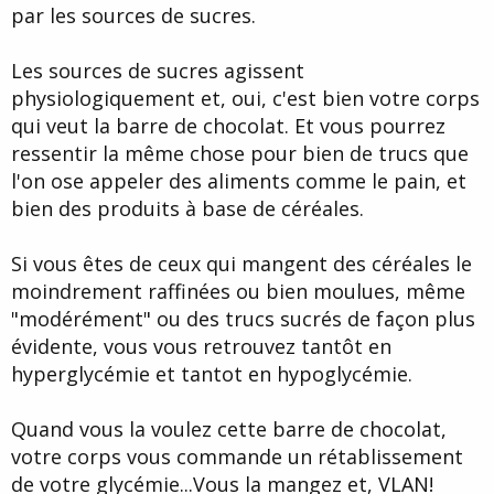
à pas faim ,t ' à pas envi de prendre des kilos .
par les sources de sucres.
Mais de je sentais que " mon corps " voulait cette tablette de
chocolat .
Les sources de sucres agissent
physiologiquement et, oui, c'est bien votre corps
Donc j' ai essayé de résister consciemment un moment , en me
qui veut la barre de chocolat. Et vous pourrez
disant
" ne la mange pas , l' envie va finir pas passée , c' est ton corps ou
ressentir la même chose pour bien de trucs que
ton inconscient qui veut la manger , mais pas toi consciemment , c'
l'on ose appeler des aliments comme le pain, et
est toi qui décide ! "
bien des produits à base de céréales.
J' ai mangé le chocolat !
Si vous êtes de ceux qui mangent des céréales le
Apres je me suis posé la question : Pourrai-je consciemment dire à
mon inconscient qu' il est pas nécessaire de se taper toute la
moindrement raffinées ou bien moulues, même
tablette de chocolat
"modérément" ou des trucs sucrés de façon plus
et que ça ne coïncide pas avec la volonté de ne pas prendre de
poids .
évidente, vous vous retrouvez tantôt en
hyperglycémie et tantot en hypoglycémie.
Une suggestion c' est ça ?
Réussir à ne pas céder à de sorte de petites crise de boulimies en
Quand vous la voulez cette barre de chocolat,
fait .
votre corps vous commande un rétablissement
de votre glycémie...Vous la mangez et, VLAN!