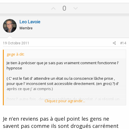
U
D
0
p
o
v
w
Leo Lavoie
o
n
Membre
t
v
e
o
19 Octobre 2011
#14
t
gege à dit:
e
Je tien à préciser que je sais pas vraiment comment fonctionne l'
hypnose
( C' est le fait d' atteindre un état ou la conscience lâche prise ,
pour que l' inconscient soit accessible directement. (en gros) ?) d'
après ce que j' ai compris.)
Donc l' autre fois , devant ma tablette de chocolat , j' ai résisté un
Cliquez pour agrandir...
moment à l' envi de la manger entièrement ,
sachant consciemment que j' avais déjà manger une barre , et que
je n' avait pas faim .
Je n'en reviens pas à quel point les gens ne
savent pas comme ils sont drogués carrément
Je me suis dit consciemment : " gege ne la bouffe pas en entier , t'