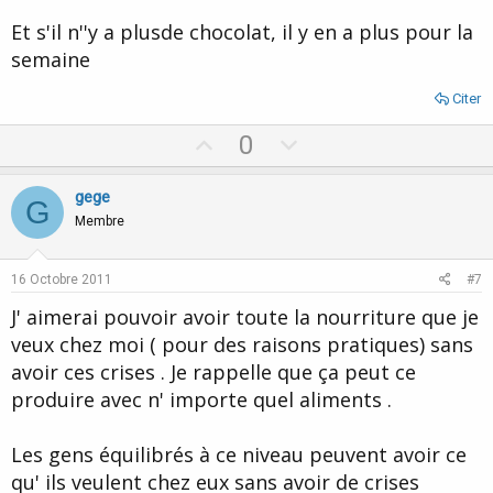
Et s'il n''y a plusde chocolat, il y en a plus pour la
semaine
Citer
U
D
0
p
o
v
w
gege
G
o
n
Membre
t
v
e
o
16 Octobre 2011
#7
t
J' aimerai pouvoir avoir toute la nourriture que je
e
veux chez moi ( pour des raisons pratiques) sans
avoir ces crises . Je rappelle que ça peut ce
produire avec n' importe quel aliments .
Les gens équilibrés à ce niveau peuvent avoir ce
qu' ils veulent chez eux sans avoir de crises