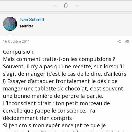
U
D
0
p
o
v
w
Ivan Schmitt
o
n
Membre
t
v
e
o
16 Octobre 2011
#8
t
Compulsion.
e
Mais comment traite-t-on les compulsions ?
Souvent, il n’y a pas qu’une recette, sur lorsqu’il
s’agit de manger (c’est le cas de le dire, d’ailleurs
!) Essayer d’attaquer frontalement le désir de
manger une tablette de chocolat, c’est souvent
une bonne manière de perdre la partie.
L’inconscient dirait : ton petit morceau de
cervelle que j’appelle conscience, n’a
décidemment rien compris !
Si j’en crois mon expérience (et ce que je