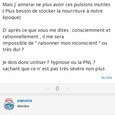
Mais j' aimerai ne plus avoir ces pulsions inutiles
( Plus besoin de stocker la nourriture à notre
époque)
D' après ce que vous me dites : consciemment et
rationnellement , il me sera
impossible de " raisonner mon inconscient " ou
très dur ?
Je dois donc utiliser l' hypnose ou la PNL ?
sachant que ce n' est pas très sévère non plus
Citer
U
D
0
p
o
v
w
papusza
o
n
Membre
t
v