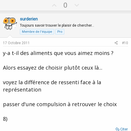
U
D
0
p
o
v
w
surderien
o
n
Toujours savoir trouver le plaisir de chercher…
t
v
Membre de l'équipe
Pro
e
o
17 Octobre 2011
#10
t
y-a t-il des aliments que vous aimez moins ?
e
Alors essayez de choisir plutôt ceux là...
voyez la différence de ressenti face à la
représentation
passer d'une compulsion à retrouver le choix
8)
Citer