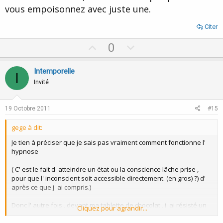
vous empoisonnez avec juste une.
Citer
U
D
0
p
o
v
w
Intemporelle
I
o
n
Invité
t
v
e
o
19 Octobre 2011
#15
t
gege à dit:
e
Je tien à préciser que je sais pas vraiment comment fonctionne l'
hypnose
( C' est le fait d' atteindre un état ou la conscience lâche prise ,
pour que l' inconscient soit accessible directement. (en gros) ?) d'
après ce que j' ai compris.)
Donc l' autre fois , devant ma tablette de chocolat , j' ai résisté un
Cliquez pour agrandir...
moment à l' envi de la manger entièrement ,
sachant consciemment que j' avais déjà manger une barre , et que