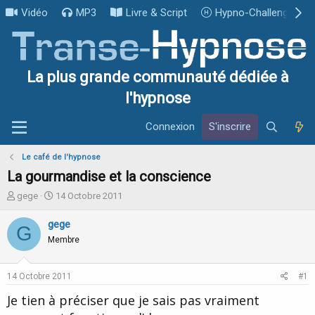
Vidéo
MP3
Livre & Script
Hypno-Challenge
La plus grande communauté dédiée à
l'hypnose
Connexion
S'inscrire
Le café de l'hypnose
La gourmandise et la conscience
I
D
gege
14 Octobre 2011
n
a
i
t
gege
G
t
e
Membre
i
d
a
e
t
d
14 Octobre 2011
#1
e
é
u
b
Je tien à préciser que je sais pas vraiment
r
u