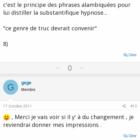
c'est le principe des phrases alambiquées pour
lui distiller la substantifique hypnose...
"ce genre de truc devrait convenir"
8)
Citer
U
D
0
p
o
v
w
gege
G
o
n
Membre
t
v
e
o
17 Octobre 2011
#13
t
, Merci je vais voir si il y' à du changement , je
e
reviendrai donner mes impressions .
Citer