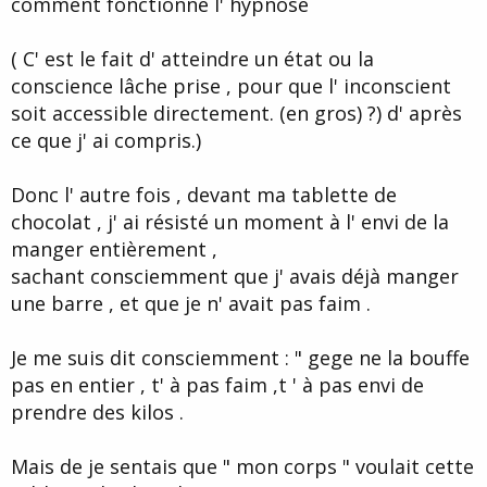
comment fonctionne l' hypnose
d
t
e
l
( C' est le fait d' atteindre un état ou la
a
conscience lâche prise , pour que l' inconscient
d
i
soit accessible directement. (en gros) ?) d' après
s
ce que j' ai compris.)
c
u
s
Donc l' autre fois , devant ma tablette de
s
chocolat , j' ai résisté un moment à l' envi de la
i
manger entièrement ,
o
n
sachant consciemment que j' avais déjà manger
une barre , et que je n' avait pas faim .
Je me suis dit consciemment : " gege ne la bouffe
pas en entier , t' à pas faim ,t ' à pas envi de
prendre des kilos .
Mais de je sentais que " mon corps " voulait cette