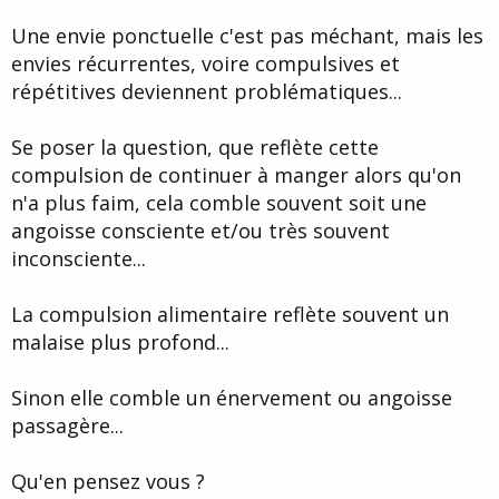
je n' avait pas faim .
Une envie ponctuelle c'est pas méchant, mais les
Je me suis dit consciemment : " gege ne la bouffe pas en entier , t'
envies récurrentes, voire compulsives et
à pas faim ,t ' à pas envi de prendre des kilos .
Mais de je sentais que " mon corps " voulait cette tablette de
répétitives deviennent problématiques...
chocolat .
Donc j' ai essayé de résister consciemment un moment , en me
Se poser la question, que reflète cette
disant
compulsion de continuer à manger alors qu'on
" ne la mange pas , l' envie va finir pas passée , c' est ton corps ou
n'a plus faim, cela comble souvent soit une
ton inconscient qui veut la manger , mais pas toi consciemment , c'
est toi qui décide ! "
angoisse consciente et/ou très souvent
inconsciente...
J' ai mangé le chocolat !
Apres je me suis posé la question : Pourrai-je consciemment dire à
La compulsion alimentaire reflète souvent un
mon inconscient qu' il est pas nécessaire de se taper toute la
malaise plus profond...
tablette de chocolat
et que ça ne coïncide pas avec la volonté de ne pas prendre de
poids .
Sinon elle comble un énervement ou angoisse
Une suggestion c' est ça ?
passagère...
Réussir à ne pas céder à de sorte de petites crise de boulimies en
Qu'en pensez vous ?
fait .