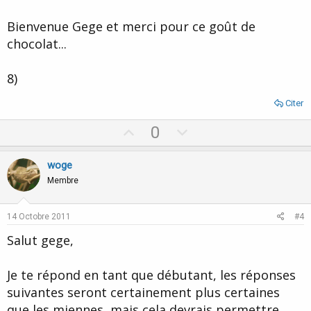
Bienvenue Gege et merci pour ce goût de
chocolat...
8)
Citer
U
D
0
p
o
v
w
woge
o
n
Membre
t
v
e
o
14 Octobre 2011
#4
t
Salut gege,
e
Je te répond en tant que débutant, les réponses
suivantes seront certainement plus certaines
que les miennes, mais cela devrais permettre