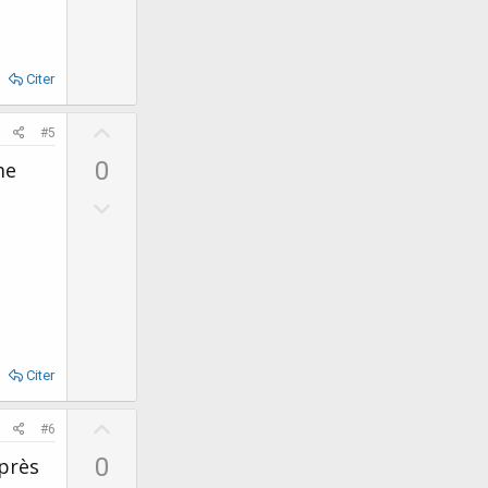
w
e
n
v
o
Citer
t
U
e
#5
p
0
me
v
D
o
o
t
w
e
n
v
o
t
Citer
e
U
#6
p
0
après
v