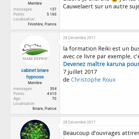
Membre
Cauwelaert sur un autre suj
messages
137
Points
5 160
Localisation
Finistère, France
28 Décembre 2017
la formation Reiki est un b
avec ce livre par exemple, 
Devenez maître karuna pour
cabinet briare
7 juillet 2017
hypnose
de
Christophe Roux
Membre
messages
354
Points
4 610
Age
70
Localisation
Briare, France
28 Décembre 2017
Beaucoup d'ouvrages attiren