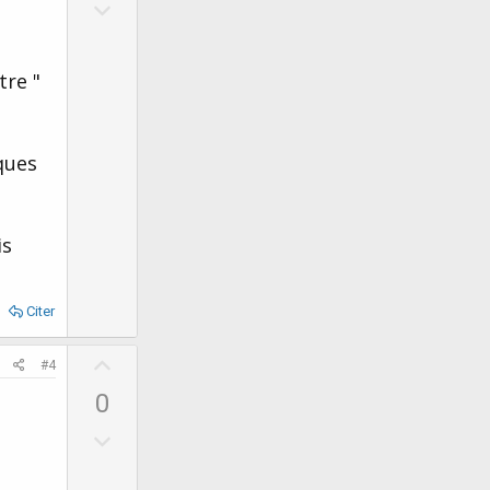
D
o
o
t
w
e
tre "
n
v
o
ques
t
e
is
Citer
U
#4
p
0
v
D
o
o
t