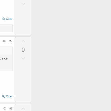
D
o
o
t
w
e
Citer
n
v
o
t
U
#7
e
p
0
v
D
o
que ce
o
t
w
e
n
v
o
t
Citer
e
U
#8