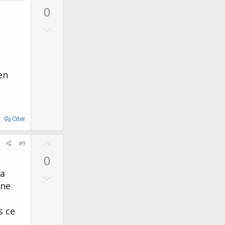
p
0
v
D
o
o
t
w
e
n
en
v
o
t
e
Citer
U
#9
p
0
v
ça
D
o
 ne
o
t
w
e
s ce
n