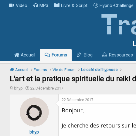
Vidéo
MP3
Livre & Script
Hypno-Challenge
L
Accueil
Forums
Blog
Ressources
Accueil
Forums
Vie du Forum
Le café de l'hypnose
L'art et la pratique spirituelle du reiki
I
D
bhyp
22 Décembre 2017
n
a
i
t
22 Décembre 2017
t
e
Bonjour,
i
d
a
e
t
d
Je cherche des retours sur le 
e
é
bhyp
u
b