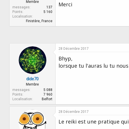
r
u
Membre
Merci
d
t
messages
137
e
Points
5 160
Localisation
l
Finistère, France
a
d
i
s
c
u
28 Décembre 2017
s
Bhyp,
s
i
lorsque tu l'auras lu tu nous 
o
n
dide70
Membre
messages
5 088
Points
7 960
Localisation
Belfort
28 Décembre 2017
Le reiki est une pratique qu