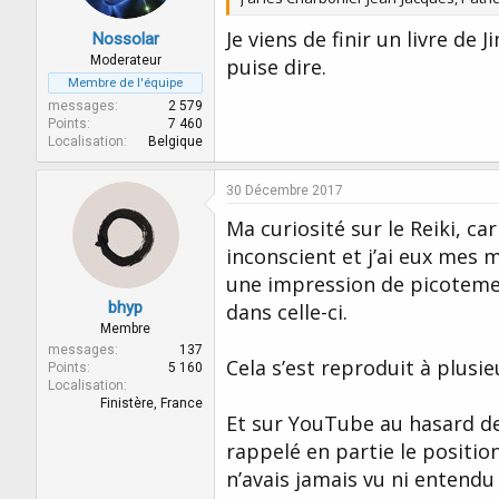
Je viens de finir un livre de
Nossolar
Moderateur
puise dire.
Membre de l'équipe
messages
2 579
Points
7 460
Localisation
Belgique
30 Décembre 2017
Ma curiosité sur le Reiki, ca
inconscient et j’ai eux mes 
une impression de picotemen
bhyp
dans celle-ci.
Membre
messages
137
Cela s’est reproduit à plusi
Points
5 160
Localisation
Finistère, France
Et sur YouTube au hasard des
rappelé en partie le positio
n’avais jamais vu ni entendu