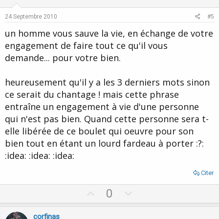
t
v
e
o
24 Septembre 2010
#5
t
un homme vous sauve la vie, en échange de votre
e
engagement de faire tout ce qu'il vous
demande... pour votre bien.
heureusement qu'il y a les 3 derniers mots sinon
ce serait du chantage ! mais cette phrase
entraîne un engagement à vie d'une personne
qui n'est pas bien. Quand cette personne sera t-
elle libérée de ce boulet qui oeuvre pour son
bien tout en étant un lourd fardeau à porter :?:
:idea: :idea: :idea:
Citer
U
D
0
p
o
v
w
corfinas