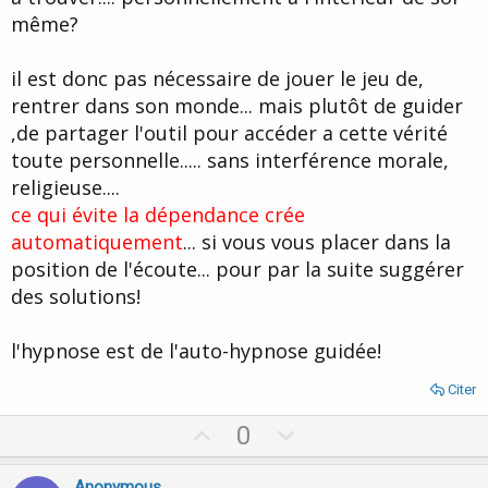
même?
il est donc pas nécessaire de jouer le jeu de,
rentrer dans son monde... mais plutôt de guider
,de partager l'outil pour accéder a cette vérité
toute personnelle..... sans interférence morale,
religieuse....
ce qui évite la dépendance crée
automatiquement
... si vous vous placer dans la
position de l'écoute... pour par la suite suggérer
des solutions!
l'hypnose est de l'auto-hypnose guidée!
Citer
U
D
0
p
o
v
w
Anonymous