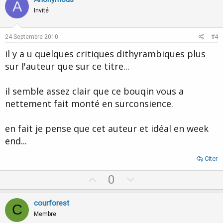
A
o
n
Invité
t
v
e
o
24 Septembre 2010
#4
t
il y a u quelques critiques dithyrambiques plus
e
sur l'auteur que sur ce titre...
il semble assez clair que ce bouqin vous a
nettement fait monté en surconsience.
en fait je pense que cet auteur et idéal en week
end...
Citer
U
D
0
p
o
v
w
courforest
C
o
n
Membre