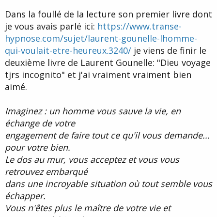
d
t
Dans la foullé de la lecture son premier livre dont
e
l
je vous avais parlé ici:
https://www.transe-
a
hypnose.com/sujet/laurent-gounelle-lhomme-
d
i
qui-voulait-etre-heureux.3240/
je viens de finir le
s
deuxième livre de Laurent Gounelle: "Dieu voyage
c
tjrs incognito" et j'ai vraiment vraiment bien
u
s
aimé.
s
i
Imaginez : un homme vous sauve la vie, en
o
n
échange de votre
engagement de faire tout ce qu'il vous demande...
pour votre bien.
Le dos au mur, vous acceptez et vous vous
retrouvez embarqué
dans une incroyable situation où tout semble vous
échapper.
Vous n'êtes plus le maître de votre vie et