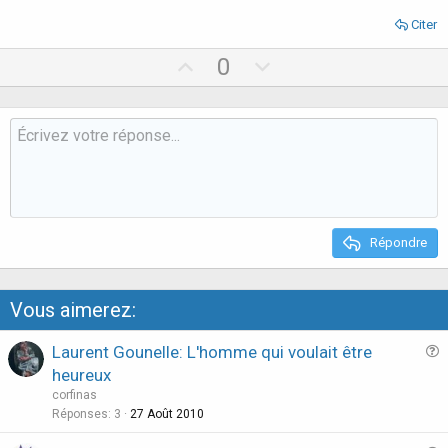
Citer
U
D
0
p
o
v
w
o
n
t
v
e
o
t
e
Répondre
Vous aimerez:
Laurent Gounelle: L'homme qui voulait être
u
heureux
e
corfinas
s
Réponses
3
27 Août 2010
t