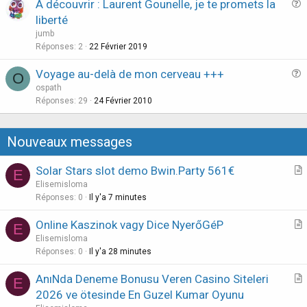
A découvrir : Laurent Gounelle, je te promets la
i
u
liberté
o
e
n
jumb
s
Réponses
2
22 Février 2019
t
Voyage au-delà de mon cerveau +++
i
O
u
ospath
o
e
Réponses
29
24 Février 2010
n
s
t
Nouveaux messages
i
o
Solar Stars slot demo Bwin.Party 561€
E
n
r
Elisemisloma
t
Réponses
0
Il y'a 7 minutes
i
Online Kaszinok vagy Dice NyerőGéP
E
c
r
Elisemisloma
l
t
Réponses
0
Il y'a 28 minutes
e
i
AnıNda Deneme Bonusu Veren Casino Siteleri
E
c
r
2026 ve ötesinde En Guzel Kumar Oyunu
l
t