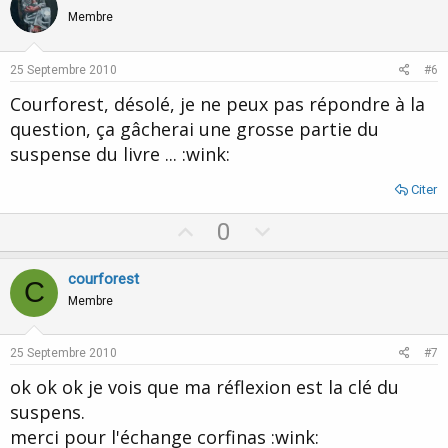
o
n
Membre
t
v
e
o
25 Septembre 2010
#6
t
Courforest, désolé, je ne peux pas répondre à la
e
question, ça gâcherai une grosse partie du
suspense du livre ... :wink:
Citer
U
D
0
p
o
v
w
courforest
C
o
n
Membre
t
v
e
o
25 Septembre 2010
#7
t
ok ok ok je vois que ma réflexion est la clé du
e
suspens.
merci pour l'échange corfinas :wink: