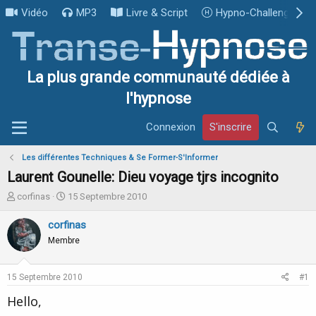
Vidéo
MP3
Livre & Script
Hypno-Challenge
La plus grande communauté dédiée à
l'hypnose
Connexion
S'inscrire
Les différentes Techniques & Se Former-S'Informer
Laurent Gounelle: Dieu voyage tjrs incognito
I
D
corfinas
15 Septembre 2010
n
a
i
t
corfinas
t
e
Membre
i
d
a
e
t
d
15 Septembre 2010
#1
e
é
u
b
Hello,
r
u