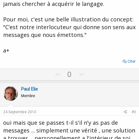
jamais chercher à acquérir le langage.
Pour moi, c'est une belle illustration du concept:
"C’est notre interlocuteur qui donne son sens aux
messages que nous émettons."
a+
Citer
U
D
0
p
o
v
w
Paul Elie
o
n
Membre
t
v
e
o
24 Septembre 2010
#3
t
oui mais que se passes t-il s'il n'y as pas de
e
messages ... simplement une vérité , une solution
a trouver.... personnellement a l'intérieur de soi