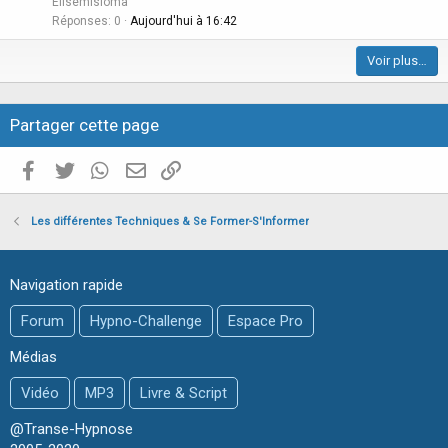
Elisemisloma
e
i
Réponses
0
Aujourd'hui à 16:42
c
Voir plus…
l
e
Partager cette page
Facebook
Twitter
WhatsApp
E-mail valide
Copier le lien
Les différentes Techniques & Se Former-S'Informer
Navigation rapide
Forum
Hypno-Challenge
Espace Pro
Médias
Vidéo
MP3
Livre & Script
@Transe-Hypnose