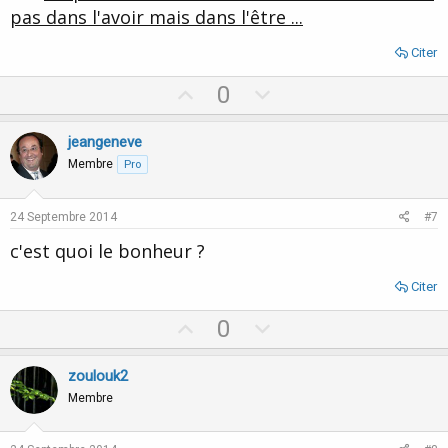
pas dans l'avoir mais dans l'être ...
Citer
U
D
0
p
o
v
w
jeangeneve
o
n
Membre
Pro
t
v
e
o
24 Septembre 2014
#7
t
c'est quoi le bonheur ?
e
Citer
U
D
0
p
o
v
w
zoulouk2
o
n
Membre
t
v
e
o