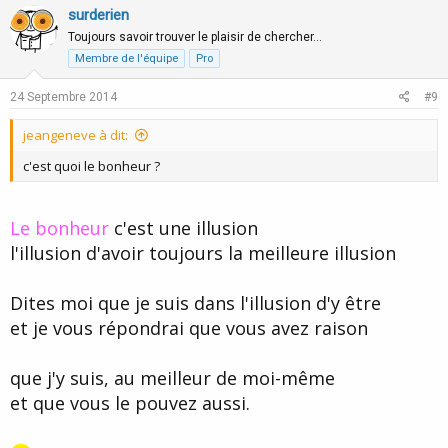
v
w
surderien
o
n
Toujours savoir trouver le plaisir de chercher…
t
v
Membre de l'équipe
Pro
e
o
24 Septembre 2014
#9
t
e
jeangeneve à dit:
c'est quoi le bonheur ?
Le bonheur
c'est une illusion
l'illusion d'avoir toujours la meilleure illusion
Dites moi que je suis dans l'illusion d'y être
et je vous répondrai que vous avez raison
que j'y suis, au meilleur de moi-même
et que vous le pouvez aussi.