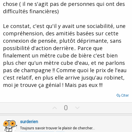
chose ( il ne s'agit pas de personnes qui ont des
difficultés financières)
Le constat, c'est qu'il y avait une sociabilité, une
compréhension, des amitiés basées sur cette
connexion de pensée, plutôt déprimante, sans
possibilité d'action derrière.. Parce que
finalement un mètre cube de bière c'est bien
plus cher qu'un mètre cube d'eau, et ne parlons
pas de champagne !! Comme quoi le prix de l'eau
c'est relatif, en plus elle arrive jusqu'au robinet,
moi je trouve ça génial ! Mais pas eux !!!
Citer
U
D
0
p
o
v
w
surderien
o
n
Toujours savoir trouver le plaisir de chercher…