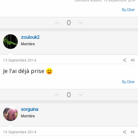
Dernière édition:
13 Septembre 2014
Citer
U
D
0
p
o
v
w
zoulouk2
o
n
Membre
t
v
e
o
13 Septembre 2014
#5
t
Je l'ai déjà prise
e
Citer
U
D
0
p
o
v
w
xorguina
o
n
Membre
t
v
e
o
16 Septembre 2014
#6