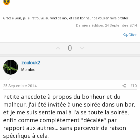
Grâce à vous, je l'ai retrouvé, au fond de moi, et c'est bonheur de vous en faire profiter
Dernière édition:
24 Septembre 2014
Citer
U
D
0
p
o
v
w
zoulouk2
o
n
Membre
t
v
e
o
25 Septembre 2014
#10
t
Petite anecdote à propos du bonheur et du
e
malheur. J'ai été invitée à une soirée dans un bar,
et je me suis sentie mal à l'aise toute la soirée,
enfin comme complètement "décalée" par
rapport aux autres... sans percevoir de raison
spécifique à cela.