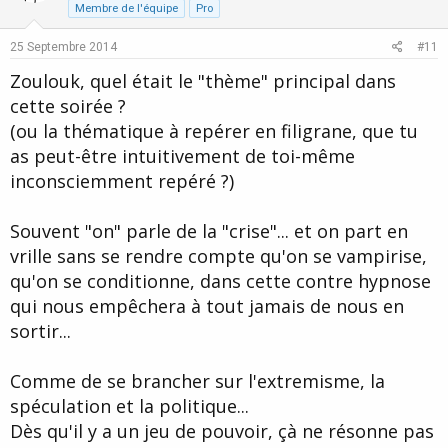
t
v
Membre de l'équipe
Pro
e
o
25 Septembre 2014
#11
t
Zoulouk, quel était le "thème" principal dans
e
cette soirée ?
(ou la thématique à repérer en filigrane, que tu
as peut-être intuitivement de toi-même
inconsciemment repéré ?)
Souvent "on" parle de la "crise"... et on part en
vrille sans se rendre compte qu'on se vampirise,
qu'on se conditionne, dans cette contre hypnose
qui nous empêchera à tout jamais de nous en
sortir...
Comme de se brancher sur l'extremisme, la
spéculation et la politique...
Dès qu'il y a un jeu de pouvoir, çà ne résonne pas