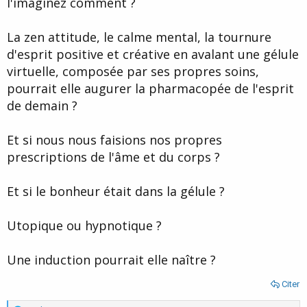
l'imaginez comment ?
d
t
e
l
La zen attitude, le calme mental, la tournure
a
d'esprit positive et créative en avalant une gélule
d
i
virtuelle, composée par ses propres soins,
s
pourrait elle augurer la pharmacopée de l'esprit
c
de demain ?
u
s
s
Et si nous nous faisions nos propres
i
prescriptions de l'âme et du corps ?
o
n
Et si le bonheur était dans la gélule ?
Utopique ou hypnotique ?
Une induction pourrait elle naître ?
Citer