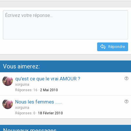
p
o
v
w
o
n
t
v
e
o
t
e
Répondre
Vous aimerez:
qu'est ce que le vrai AMOUR ?
u
xorguina
e
Réponses
16
2 Mai 2010
s
Nous les femmes ......
t
u
xorguina
i
e
Réponses
0
18 Février 2010
o
s
n
t
Nouveaux messages