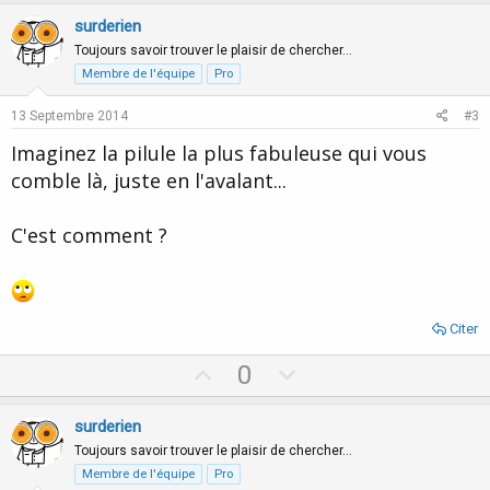
v
w
surderien
o
n
Toujours savoir trouver le plaisir de chercher…
t
v
Membre de l'équipe
Pro
e
o
13 Septembre 2014
#3
t
Imaginez la pilule la plus fabuleuse qui vous
e
comble là, juste en l'avalant...
C'est comment ?
Citer
U
D
0
p
o
v
w
surderien
o
n
Toujours savoir trouver le plaisir de chercher…
t
v
Membre de l'équipe
Pro