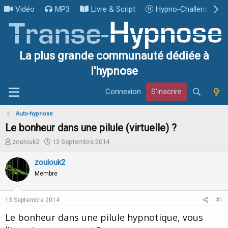
Vidéo
MP3
Livre & Script
Hypno-Challenge
La plus grande communauté dédiée à
l'hypnose
Connexion
S'inscrire
Auto-hypnose
Le bonheur dans une pilule (virtuelle) ?
I
D
zoulouk2
13 Septembre 2014
n
a
i
t
zoulouk2
t
e
Membre
i
d
a
e
t
d
13 Septembre 2014
#1
e
é
u
b
Le bonheur dans une pilule hypnotique, vous
r
u