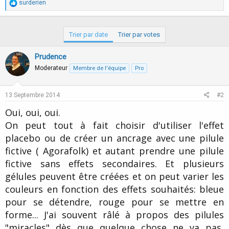
R
surderien
é
a
c
Trier par date
Trier par votes
t
i
o
Prudence
n
s
Moderateur
Membre de l'équipe
Pro
:
13 Septembre 2014
#2
Oui, oui, oui.
On peut tout à fait choisir d'utiliser l'effet
placebo ou de créer un ancrage avec une pilule
fictive ( Agorafolk) et autant prendre une pilule
fictive sans effets secondaires. Et plusieurs
gélules peuvent être créées et on peut varier les
couleurs en fonction des effets souhaités: bleue
pour se détendre, rouge pour se mettre en
forme... J'ai souvent râlé à propos des pilules
"miracles" dès que quelque chose ne va pas,