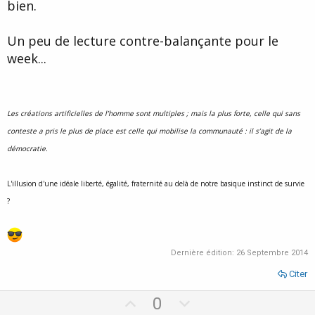
bien.
Un peu de lecture contre-balançante pour le
week...
Les créations artificielles de l’homme sont multiples ; mais la plus forte, celle qui sans
conteste a pris le plus de place est celle qui mobilise la communauté : il s’agit de la
démocratie.
L'illusion d'une idéale liberté, égalité, fraternité au delà de notre basique instinct de survie
?
Dernière édition:
26 Septembre 2014
Citer
U
D
0