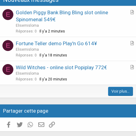
i
o
Golden Piggy Bank Bling Bling slot online
E
n
r
Spinomenal 549€
t
Elisemisloma
i
Réponses
0
Il y'a 2 minutes
c
Fortune Teller demo Play'n Go 614¥
l
E
r
Elisemisloma
e
t
Réponses
0
Il y'a 18 minutes
i
Wild Witches - online slot Popiplay 772€
E
c
r
Elisemisloma
l
t
Réponses
0
Il y'a 20 minutes
e
i
Voir plus…
c
l
e
Partager cette page
Facebook
Twitter
WhatsApp
E-mail valide
Copier le lien