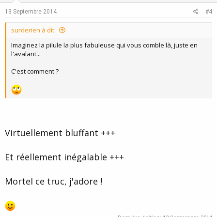
e
o
13 Septembre 2014
#4
t
e
surderien à dit:
Imaginez la pilule la plus fabuleuse qui vous comble là, juste en
l'avalant...
C'est comment ?
Virtuellement bluffant +++
Et réellement inégalable +++
Mortel ce truc, j'adore !