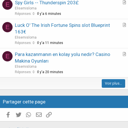
Spy Girls -- Thunderspin 203£
E
n
r
Elisemisloma
t
Réponses
0
Il y'a 6 minutes
i
Luck O' The Irish Fortune Spins slot Blueprint
E
c
r
163€
l
t
Elisemisloma
e
i
Réponses
0
Il y'a 11 minutes
c
Para kazanmanın en kolay yolu nedir? Casino
l
E
r
Makina Oyunları
e
t
Elisemisloma
i
Réponses
0
Il y'a 20 minutes
c
Voir plus…
l
e
Partager cette page
Facebook
Twitter
WhatsApp
E-mail valide
Copier le lien