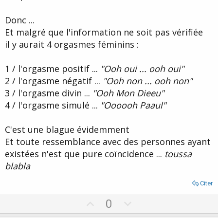
Donc ...
Et malgré que l'information ne soit pas vérifiée
il y aurait 4 orgasmes féminins :
1 / l'orgasme positif ...
"Ooh oui ... ooh oui"
2 / l'orgasme négatif ...
"Ooh non ... ooh non"
3 / l'orgasme divin ...
"Ooh Mon Dieeu"
4 / l'orgasme simulé ...
"Oooooh Paaul"
C'est une blague évidemment
Et toute ressemblance avec des personnes ayant
existées n'est que pure coïncidence ...
toussa
blabla
Citer
U
D
0
p
o