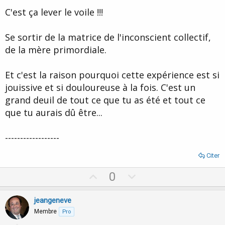
C'est ça lever le voile !!!
Se sortir de la matrice de l'inconscient collectif,
de la mère primordiale.
Et c'est la raison pourquoi cette expérience est si
jouissive et si douloureuse à la fois. C'est un
grand deuil de tout ce que tu as été et tout ce
que tu aurais dû être...
------------------
Citer
U
D
0
p
o
v
w
jeangeneve
o
n
Membre
Pro
t
v