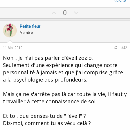
Citer
U
D
0
p
o
v
w
Petite fleur
o
n
Membre
t
v
e
o
11 Mai 2010
#42
t
Non... je n'ai pas parler d'éveil zozio.
e
Seulement d'une expérience qui change notre
personnalité à jamais et que j'ai comprise grâce
à la psychologie des profondeurs.
Mais ça ne s'arrête pas là car toute la vie, il faut y
travailler à cette connaissance de soi.
Et toi, que penses-tu de "l'éveil" ?
Dis-moi, comment tu as vécu celà ?