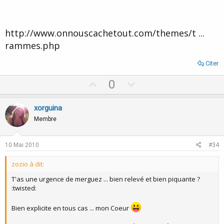
http://www.onnouscachetout.com/themes/t ...
rammes.php
Citer
U
D
0
p
o
v
w
xorguina
o
n
Membre
t
v
e
o
10 Mai 2010
#34
t
zozio à dit:
e
T'as une urgence de merguez ... bien relevé et bien piquante ?
:twisted:
Bien explicite en tous cas ... mon Coeur