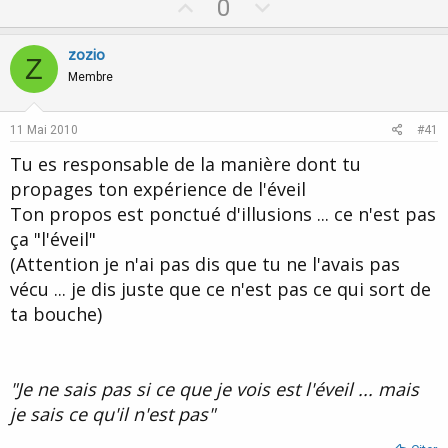
U
D
0
p
o
v
w
zozio
Z
o
n
Membre
t
v
e
o
11 Mai 2010
#41
t
Tu es responsable de la manière dont tu
e
propages ton expérience de l'éveil
Ton propos est ponctué d'illusions ... ce n'est pas
ça "l'éveil"
(Attention je n'ai pas dis que tu ne l'avais pas
vécu ... je dis juste que ce n'est pas ce qui sort de
ta bouche)
"Je ne sais pas si ce que je vois est l'éveil ... mais
je sais ce qu'il n'est pas"