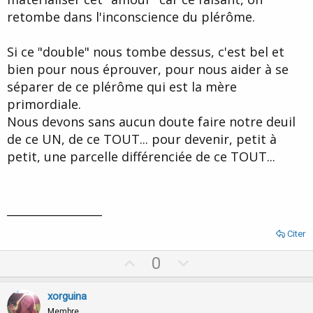
retombe dans l'inconscience du plérôme.
Si ce "double" nous tombe dessus, c'est bel et
bien pour nous éprouver, pour nous aider à se
séparer de ce plérôme qui est la mère
primordiale.
Nous devons sans aucun doute faire notre deuil
de ce UN, de ce TOUT... pour devenir, petit à
petit, une parcelle différenciée de ce TOUT...
_________________
Citer
U
D
0
p
o
v
w
xorguina
Membre