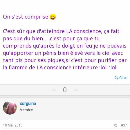
Pour revenir au sérieux, je crois que c'est par la sexualité, la
flamme intérieure dis-je, que l'on peut atteindre non pas la
On s'est comprise
"supraconscience" mais tout simplement la conscience...
C'est sûr que d'atteindre LA conscience, ça fait
-----------------
pas que du bien......c'est pour ça que tu
comprends qu'après le doigt en feu je ne pouvais
qu'apporter un pénis bien élevè vers le ciel avec
tant pis pour ses piques,si c'est pour purifier par
la flamme de LA conscience intérieure :lol: :lol:
Citer
U
D
0
p
o
v
w
xorguina
o
n
Membre
t
v
e
o
10 Mai 2010
#37