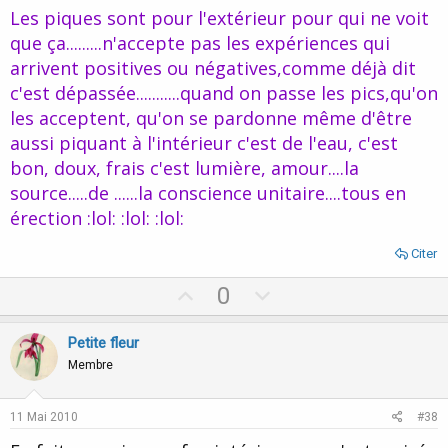
t
Les piques sont pour l'extérieur pour qui ne voit
e
que ça.........n'accepte pas les expériences qui
arrivent positives ou négatives,comme déjà dit
c'est dépassée...........quand on passe les pics,qu'on
les acceptent, qu'on se pardonne même d'être
aussi piquant à l'intérieur c'est de l'eau, c'est
bon, doux, frais c'est lumière, amour....la
source.....de ......la conscience unitaire....tous en
érection :lol: :lol: :lol:
Citer
U
D
0
p
o
v
w
Petite fleur
o
n
Membre
t
v
e
o
11 Mai 2010
#38
t