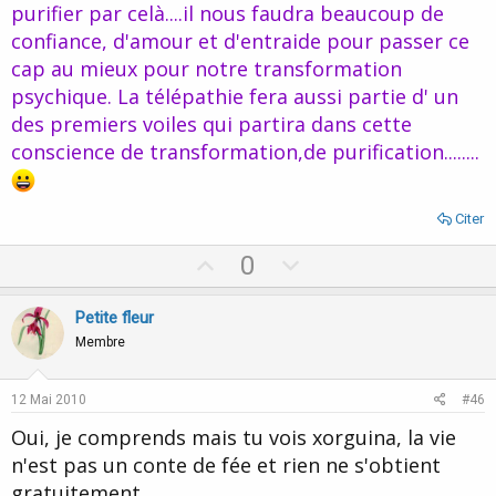
purifier par celà....il nous faudra beaucoup de
confiance, d'amour et d'entraide pour passer ce
cap au mieux pour notre transformation
psychique. La télépathie fera aussi partie d' un
des premiers voiles qui partira dans cette
conscience de transformation,de purification........
Citer
U
D
0
p
o
v
w
Petite fleur
o
n
Membre
t
v
e
o
12 Mai 2010
#46
t
Oui, je comprends mais tu vois xorguina, la vie
e
n'est pas un conte de fée et rien ne s'obtient
gratuitement.