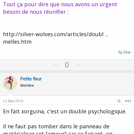
Tout ça pour dire que nous avons un urgent
besoin de nous réunifier :
http://silver-wolves.com/articles/doubl ...
melles.htm
Citer
U
D
0
p
o
v
w
Petite fleur
o
n
Membre
t
v
e
o
12 Mai 2010
#44
t
En fait xorguina, c'est un double psychologique.
e
Il ne faut pas tomber dans le panneau de
matérialiser cet "amour" car ce faisant, on