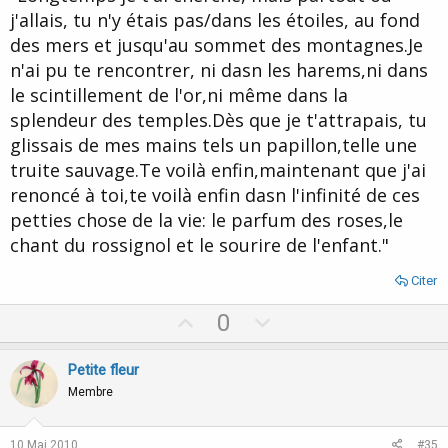
j'allais, tu n'y étais pas/dans les étoiles, au fond
des mers et jusqu'au sommet des montagnes.Je
n'ai pu te rencontrer, ni dasn les harems,ni dans
le scintillement de l'or,ni même dans la
splendeur des temples.Dès que je t'attrapais, tu
glissais de mes mains tels un papillon,telle une
truite sauvage.Te voilà enfin,maintenant que j'ai
renoncé à toi,te voilà enfin dasn l'infinité de ces
petties chose de la vie: le parfum des roses,le
chant du rossignol et le sourire de l'enfant."
Citer
U
D
0
p
o
v
w
Petite fleur
o
n
Membre
t
v
e
o
10 Mai 2010
#35