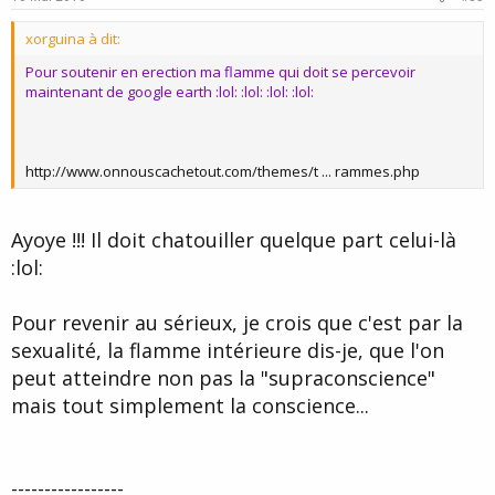
t
xorguina à dit:
e
Pour soutenir en erection ma flamme qui doit se percevoir
maintenant de google earth :lol: :lol: :lol: :lol:
http://www.onnouscachetout.com/themes/t ... rammes.php
Ayoye !!! Il doit chatouiller quelque part celui-là
:lol:
Pour revenir au sérieux, je crois que c'est par la
sexualité, la flamme intérieure dis-je, que l'on
peut atteindre non pas la "supraconscience"
mais tout simplement la conscience...
-----------------