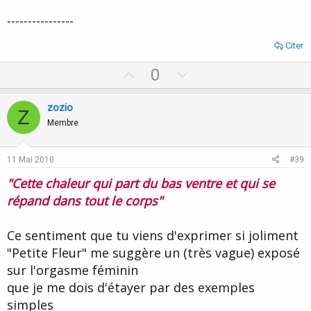
----------------
Citer
U
D
0
p
o
v
w
zozio
Z
o
n
Membre
t
v
e
o
11 Mai 2010
#39
t
"Cette chaleur qui part du bas ventre et qui se
e
répand dans tout le corps"
Ce sentiment que tu viens d'exprimer si joliment
"Petite Fleur" me suggère un (très vague) exposé
sur l'orgasme féminin
que je me dois d'étayer par des exemples
simples