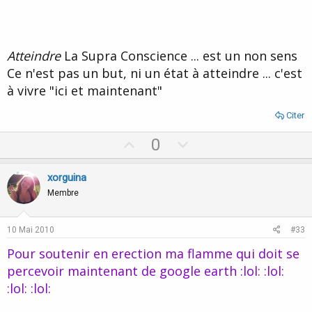
Atteindre
La Supra Conscience ... est un non sens
Ce n'est pas un but, ni un état à atteindre ... c'est
à vivre "ici et maintenant"
Citer
U
D
0
p
o
v
w
xorguina
o
n
Membre
t
v
e
o
10 Mai 2010
#33
t
Pour soutenir en erection ma flamme qui doit se
e
percevoir maintenant de google earth :lol: :lol:
:lol: :lol: