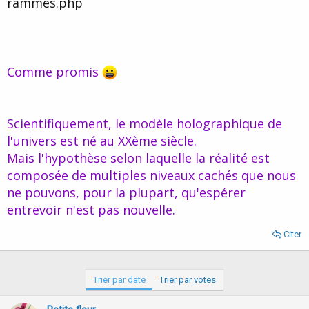
rammes.php
d
t
e
l
a
d
i
Comme promis
s
c
u
s
Scientifiquement, le modèle holographique de
s
l'univers est né au XXème siècle.
i
Mais l'hypothèse selon laquelle la réalité est
o
n
composée de multiples niveaux cachés que nous
ne pouvons, pour la plupart, qu'espérer
entrevoir n'est pas nouvelle.
Citer
Trier par date
Trier par votes