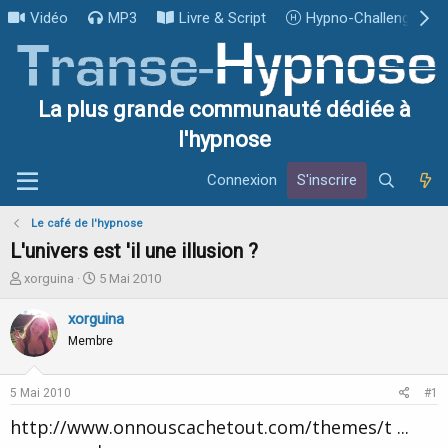
Vidéo
MP3
Livre & Script
Hypno-Challenge
La plus grande communauté dédiée à
l'hypnose
Connexion
S'inscrire
Le café de l'hypnose
L'univers est 'il une illusion ?
I
D
xorguina
5 Mai 2010
n
a
i
t
xorguina
t
e
Membre
i
d
a
e
t
d
5 Mai 2010
#1
e
é
u
b
http://www.onnouscachetout.com/themes/t ...
r
u