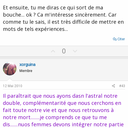
Et ensuite, tu me diras ce qui sort de ma
bouche... ok ? Ca m'intéresse sincèrement. Car
comme tu le sais, il est très difficile de mettre en
mots de tels expériences...
Citer
U
D
0
p
o
v
w
xorguina
o
n
Membre
t
v
e
o
12 Mai 2010
#43
t
Il paraîtrait que nous ayons dasn l'astral notre
e
double, complémentarité que nous cerchons en
fait toute notre vie et que nous retrouvons à
notre mort........je comprends ce que tu me
dis.......nuos femmes devons intégrer notre partie