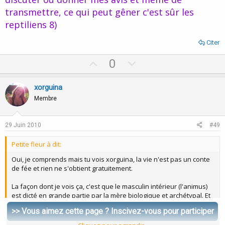
transmettre, ce qui peut gêner c'est sûr les
reptiliens 8)
Citer
U
D
0
p
o
v
w
xorguina
o
n
Membre
t
v
e
o
29 Juin 2010
#49
t
Petite fleur à dit:
e
Oui, je comprends mais tu vois xorguina, la vie n'est pas un conte
de fée et rien ne s'obtient gratuitement.
La façon dont je vois ça, c'est que le masculin intérieur (l'animus)
est dicté en grande partie par la mère biologique et archétypal. Et
c'est pour cette raison que ce "double" sera toujours en
>> Vous aimez cette page ? Inscivez-vous pour participer
résonnance avec ce que tu porte en toi, tes blessures d'enfance,
et ce que ta mère t'a laissé en héritage. Cette rencontre