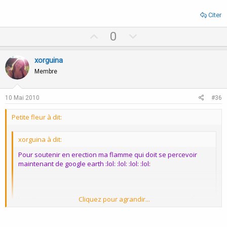
Citer
U
D
0
p
o
v
w
xorguina
o
n
Membre
t
v
e
o
10 Mai 2010
#36
t
Petite fleur à dit:
e
xorguina à dit:
Pour soutenir en erection ma flamme qui doit se percevoir
maintenant de google earth :lol: :lol: :lol: :lol:
Cliquez pour agrandir...
http://www.onnouscachetout.com/themes/t ... rammes.php
Cliquez pour agrandir...
Ayoye !!! Il doit chatouiller quelque part celui-là :lol: