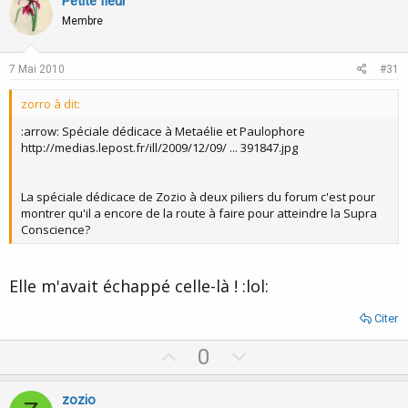
Petite fleur
Membre
7 Mai 2010
#31
zorro à dit:
:arrow: Spéciale dédicace à Metaélie et Paulophore
http://medias.lepost.fr/ill/2009/12/09/ ... 391847.jpg
La spéciale dédicace de Zozio à deux piliers du forum c'est pour
montrer qu'il a encore de la route à faire pour atteindre la Supra
Conscience?
Elle m'avait échappé celle-là ! :lol:
Citer
U
D
0
p
o
v
w
zozio