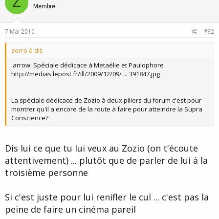
Z
o
n
Membre
t
v
e
o
7 Mai 2010
#32
t
zorro à dit:
e
:arrow: Spéciale dédicace à Metaélie et Paulophore
http://medias.lepost.fr/ill/2009/12/09/ ... 391847.jpg
La spéciale dédicace de Zozio à deux piliers du forum c'est pour
montrer qu'il a encore de la route à faire pour atteindre la Supra
Conscience?
Dis lui ce que tu lui veux au Zozio (on t'écoute
attentivement) ... plutôt que de parler de lui à la
troisième personne
Si c'est juste pour lui renifler le cul ... c'est pas la
peine de faire un cinéma pareil