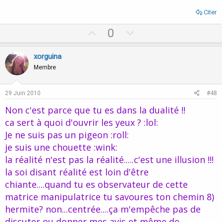
Citer
U
D
0
p
o
v
w
xorguina
o
n
Membre
t
v
e
o
29 Juin 2010
#48
t
Non c'est parce que tu es dans la dualité !!
e
ca sert à quoi d'ouvrir les yeux ? :lol:
Je ne suis pas un pigeon :roll:
je suis une chouette :wink:
la réalité n'est pas la réalité.....c'est une illusion !!!
la soi disant réalité est loin d'être
chiante....quand tu es observateur de cette
matrice manipulatrice tu savoures ton chemin 8)
hermite? non...centrée....ça m'empêche pas de
discuter ou donner mes avis et même de