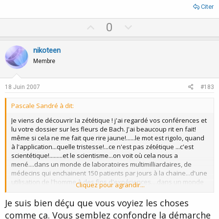
Citer
U
D
0
p
o
v
w
nikoteen
o
n
Membre
t
v
e
o
18 Juin 2007
#183
t
Pascale Sandré à dit:
e
Je viens de découvrir la zététique ! j'ai regardé vos conférences et
lu votre dossier sur les fleurs de Bach. J'ai beaucoup rit en fait!
même si cela ne me fait que rire jaune!......le mot est rigolo, quand
à l'application...quelle tristesse!...ce n'est pas zététique ...c'est
scientétique!.........et le scientisme...on voit où cela nous a
mené....dans un monde de laboratoires multimilliardaires, de
médecins qui enchainent 150 patients par jours à la chaine...d'une
utilisation de l'homme à des fins d'expériences....dans un monde
Cliquez pour agrandir...
où la plupart sont enfermés dans des camisoles chimiques! ouah
ça fait peur!
Je suis bien déçu que vous voyiez les choses
comme ça. Vous semblez confondre la démarche