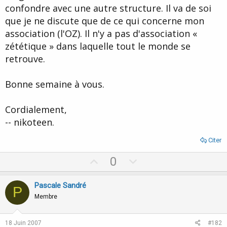
confondre avec une autre structure. Il va de soi
que je ne discute que de ce qui concerne mon
association (l'OZ). Il n'y a pas d'association «
zététique » dans laquelle tout le monde se
retrouve.
Bonne semaine à vous.
Cordialement,
-- nikoteen.
Citer
U
D
0
p
o
v
w
Pascale Sandré
P
o
n
Membre
t
v
e
o
18 Juin 2007
#182