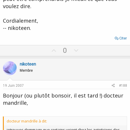
voulez dire.
Cordialement,
-- nikoteen.
Citer
U
D
0
p
o
v
w
nikoteen
o
n
Membre
t
v
e
o
19 Juin 2007
#188
t
Bonjour (ou plutôt bonsoir, il est tard !) docteur
e
mandrille,
docteur mandrille à dit:
jetrouves dommage que certains voient chez les zeteticiens des