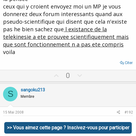
ceux qui y croient envoyez moi un MP je vous
donnerez deux forum interessants quand aux
pseudo-scientifique qui disent que cela n'existe
pas he bien sachez que
l existance de la
telekinesie a ete prouvee scientifiquement mais
que sont fonctionnement n a pas ete compris
voila
Citer
U
D
0
p
o
v
w
sangoku213
S
o
n
Membre
t
v
e
o
15 Mai 2008
#192
t
salut je suis nouveau je comence la TK et je
e
>> Vous aimez cette page ? Inscivez-vous pour participer
voudrai savoir si je fait bien l'exercice de la