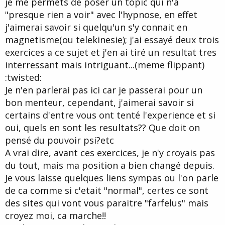
je me permets de poser un topic qui n'a
d
t
"presque rien a voir" avec l'hypnose, en effet
e
l
j'aimerai savoir si quelqu'un s'y connait en
a
magnetisme(ou telekinesie); j'ai essayé deux trois
d
i
exercices a ce sujet et j'en ai tiré un resultat tres
s
interressant mais intriguant...(meme flippant)
c
:twisted:
u
s
Je n'en parlerai pas ici car je passerai pour un
s
bon menteur, cependant, j'aimerai savoir si
i
certains d'entre vous ont tenté l'experience et si
o
n
oui, quels en sont les resultats?? Que doit on
pensé du pouvoir psi?etc
A vrai dire, avant ces exercices, je n'y croyais pas
du tout, mais ma position a bien changé depuis.
Je vous laisse quelques liens sympas ou l'on parle
de ca comme si c'etait "normal", certes ce sont
des sites qui vont vous paraitre "farfelus" mais
croyez moi, ca marche!!