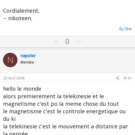
Cordialement,
-- nikoteen.
Citer
U
D
0
p
o
v
w
napster
N
o
n
Membre
t
v
e
o
28 Avril 2008
#191
t
hello le monde
e
alors premierement la telekinesie et le
magnetisme c'est po la meme chose du tout
le magnetisme c'est le controle energetique ou
du ki
la telekinesie c'est le mouvement a distance par
la pensée