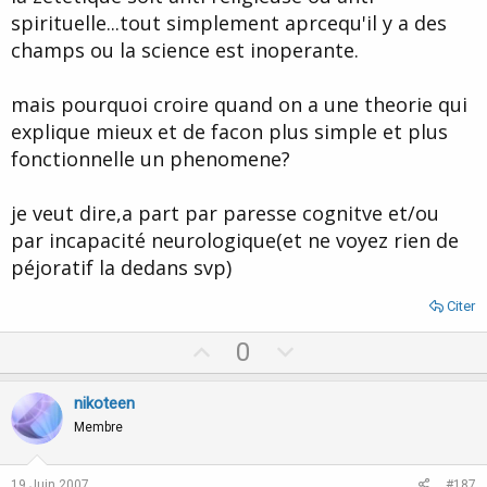
spirituelle...tout simplement aprcequ'il y a des
champs ou la science est inoperante.
mais pourquoi croire quand on a une theorie qui
explique mieux et de facon plus simple et plus
fonctionnelle un phenomene?
je veut dire,a part par paresse cognitve et/ou
par incapacité neurologique(et ne voyez rien de
péjoratif la dedans svp)
Citer
U
D
0
p
o
v
w
nikoteen
o
n
Membre
t
v
e
o
19 Juin 2007
#187