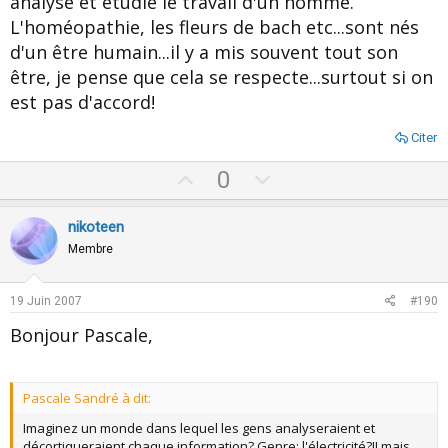
analyse et étudie le travail d'un homme.
L'homéopathie, les fleurs de bach etc...sont nés
d'un être humain...il y a mis souvent tout son
être, je pense que cela se respecte...surtout si on
est pas d'accord!
Citer
U
D
0
p
o
v
w
nikoteen
o
n
Membre
t
v
e
o
19 Juin 2007
#190
t
Bonjour Pascale,
e
Pascale Sandré à dit:
Imaginez un monde dans lequel les gens analyseraient et
décortiqueraient chaque information? Genre: l'électricité?!! mais