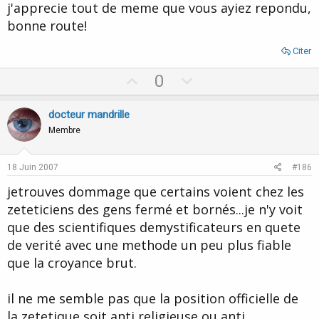
j'apprecie tout de meme que vous ayiez repondu,
bonne route!
Citer
U
D
0
p
o
v
w
docteur mandrille
o
n
Membre
t
v
e
o
18 Juin 2007
#186
t
jetrouves dommage que certains voient chez les
e
zeteticiens des gens fermé et bornés...je n'y voit
que des scientifiques demystificateurs en quete
de verité avec une methode un peu plus fiable
que la croyance brut.
il ne me semble pas que la position officielle de
la zetetique soit anti religieuse ou anti