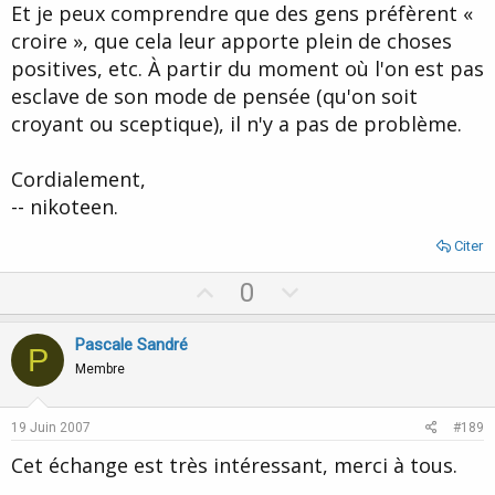
Et je peux comprendre que des gens préfèrent «
croire », que cela leur apporte plein de choses
positives, etc. À partir du moment où l'on est pas
esclave de son mode de pensée (qu'on soit
croyant ou sceptique), il n'y a pas de problème.
Cordialement,
-- nikoteen.
Citer
U
D
0
p
o
v
w
Pascale Sandré
P
o
n
Membre
t
v
e
o
19 Juin 2007
#189
t
Cet échange est très intéressant, merci à tous.
e