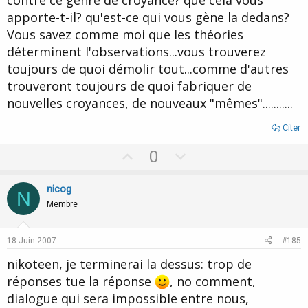
contre ce genre de croyance? que cela vous
apporte-t-il? qu'est-ce qui vous gène la dedans?
Vous savez comme moi que les théories
déterminent l'observations...vous trouverez
toujours de quoi démolir tout...comme d'autres
trouveront toujours de quoi fabriquer de
nouvelles croyances, de nouveaux "mêmes"...........
Citer
U
D
0
p
o
v
w
nicog
N
o
n
Membre
t
v
e
o
18 Juin 2007
#185
t
nikoteen, je terminerai la dessus: trop de
e
réponses tue la réponse
, no comment,
dialogue qui sera impossible entre nous,