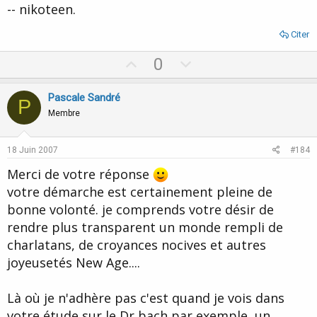
-- nikoteen.
Citer
U
D
0
p
o
v
w
Pascale Sandré
P
o
n
Membre
t
v
e
o
18 Juin 2007
#184
t
Merci de votre réponse
e
votre démarche est certainement pleine de
bonne volonté. je comprends votre désir de
rendre plus transparent un monde rempli de
charlatans, de croyances nocives et autres
joyeusetés New Age....
Là où je n'adhère pas c'est quand je vois dans
votre étude sur le Dr bach par exemple, un