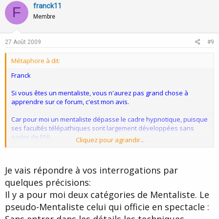
v
w
franck11
F
o
n
Membre
t
v
e
o
27 Août 2009
#9
t
Métaphore à dit:
e
Franck
Si vous êtes un mentaliste, vous n'aurez pas grand chose à
apprendre sur ce forum, c'est mon avis.
Car pour moi un mentaliste dépasse le cadre hypnotique, puisque
ses facultés télépathiques sont largement développées sans
parler de PNL.
Cliquez pour agrandir...
franck11 à dit:
Je vais répondre à vos interrogations par
D'autres Mentalistes utilisent,
en toute honnêteté,
leurs
quelques précisions:
connaissances poussées (PNL, hypnose, suggestion, etc) pour
Il y a pour moi deux catégories de Mentaliste. Le
combattre le charlatanisme (faux voyants) ou encore pour
aider (conseiller) les enquêteurs dans la police (surtout outre
pseudo-Mentaliste celui qui officie en spectacle :
atlantique).