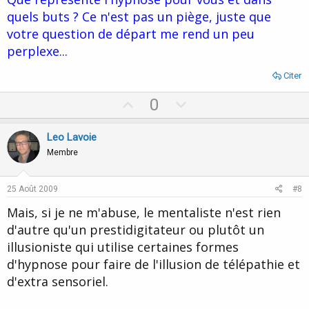
quels buts ? Ce n'est pas un piège, juste que
votre question de départ me rend un peu
perplexe...
Citer
U
D
0
p
o
v
w
Leo Lavoie
o
n
Membre
t
v
e
o
25 Août 2009
#8
t
Mais, si je ne m'abuse, le mentaliste n'est rien
e
d'autre qu'un prestidigitateur ou plutôt un
illusioniste qui utilise certaines formes
d'hypnose pour faire de l'illusion de télépathie et
d'extra sensoriel.