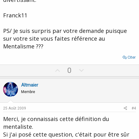
Franck11
PS/ Je suis surpris par votre demande puisque
sur votre site vous faites référence au
Mentalisme ???
Citer
U
D
0
p
o
v
w
Altmaier
o
n
Membre
t
v
e
o
25 Août 2009
#4
t
Merci, je connaissais cette définition du
e
mentaliste.
Si j'ai posé cette question, c'était pour être sûr