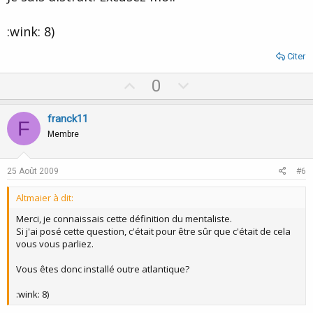
:wink: 8)
Citer
U
D
0
p
o
v
w
franck11
F
o
n
Membre
t
v
e
o
25 Août 2009
#6
t
Altmaier à dit:
e
Merci, je connaissais cette définition du mentaliste.
Si j'ai posé cette question, c'était pour être sûr que c'était de cela
vous vous parliez.
Vous êtes donc installé outre atlantique?
:wink: 8)