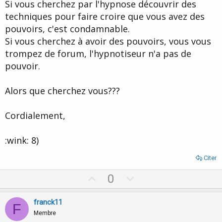
Si vous cherchez par l'hypnose découvrir des
techniques pour faire croire que vous avez des
pouvoirs, c'est condamnable.
Si vous cherchez à avoir des pouvoirs, vous vous
trompez de forum, l'hypnotiseur n'a pas de
pouvoir.
Alors que cherchez vous???
Cordialement,
:wink: 8)
Citer
U
D
0
p
o
v
w
franck11
F
o
n
Membre