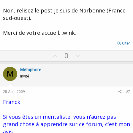
Non, relisez le post je suis de Narbonne (France
sud-ouest).
Merci de votre accueil. :wink:
Citer
U
D
0
p
o
v
w
Métaphore
M
o
n
Invité
t
v
e
o
25 Août 2009
#7
t
Franck
e
Si vous êtes un mentaliste, vous n'aurez pas
grand chose à apprendre sur ce forum, c'est mon
avis.