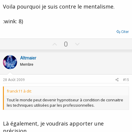
Voila pourquoi je suis contre le mentalisme.
:wink: 8)
Citer
U
D
0
p
o
v
w
Altmaier
o
n
Membre
t
v
e
o
28 Août 2009
#15
t
franck11 à dit:
e
Tout le monde peut devenir hypnotiseur à condition de connaitre
les techniques utilisées par les professionnelles.
Là également, je voudrais apporter une
précision.