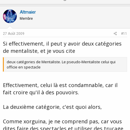
p
o
v
w
Altmaier
o
n
Membre
t
v
e
o
27 Août 2009
#11
t
Si effectivement, il peut y avoir deux catégories
e
de mentaliste, et je vous cite
deux catégories de Mentaliste. Le pseudo-Mentaliste celui qui
officie en spectacle
Effectivement, celui là est condamnable, car il
fait croire qu'il à des pouvoirs.
La deuxième catégorie, c'est quoi alors,
Comme xorguina, je ne comprend pas, car vous
dites faire des spectacles et utiliser des trucage,