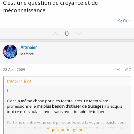
C'est une question de croyance et de
méconnaissance.
Citer
U
D
0
p
o
v
w
Altmaier
o
n
Membre
t
v
e
o
28 Août 2009
#17
t
franck11 à dit:
e
j
C'est la même chose pour les Mentalistes. Le Mentaliste
professionnelle
n'a plus besoin d'utiliser de trucages
il a acquis
tout ce qu'il voulait savoir sans avoir besoin de tricher.
Certains d'entre vous sont persuadés que la voyance existe sous
une forme ou autre alors pourquoi tout mettre dans le même sac ?
Cliquez pour agrandir...