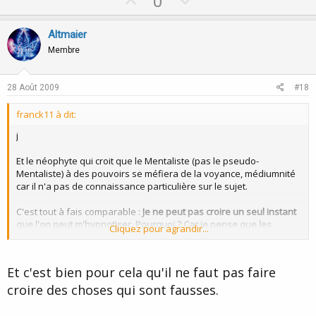
U
D
0
p
o
v
w
Altmaier
o
n
Membre
t
v
e
o
28 Août 2009
#18
t
franck11 à dit:
e
j
Et le néophyte qui croit que le Mentaliste (pas le pseudo-
Mentaliste) à des pouvoirs se méfiera de la voyance, médiumnité
car il n'a pas de connaissance particulière sur le sujet.
C'est tout à fais comparable :
Je ne peut pas croire un seul instant
que l'on peut m'hypnotiser. Pourquoi ? Car je pense que les
Cliquez pour agrandir...
hypnotiseurs sont des charlatans
(c'est un exemple) .
C'est une question de croyance et de méconnaissance
.
Et c'est bien pour cela qu'il ne faut pas faire
croire des choses qui sont fausses.