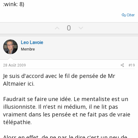
:wink: 8)
Citer
U
D
0
p
o
v
w
Leo Lavoie
o
n
Membre
t
v
e
o
28 Août 2009
#19
t
Je suis d'accord avec le fil de pensée de Mr
e
Altmaier ici.
Faudrait se faire une idée. Le mentaliste est un
illusionniste. Il n'est ni médium, il ne lit pas
vraiment dans les pensée et ne fait pas de vraie
télépathie.
Alors en effet, de ne pas le dire c'est un peu de