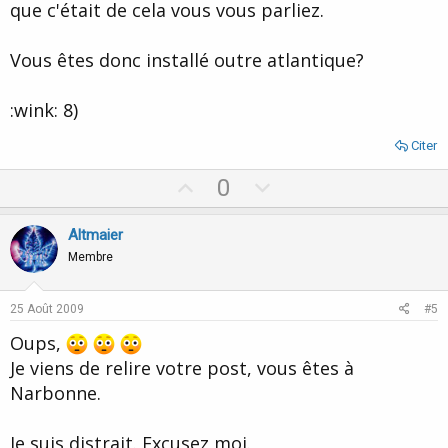
que c'était de cela vous vous parliez.
Vous êtes donc installé outre atlantique?
:wink: 8)
Citer
U
D
0
p
o
v
w
Altmaier
o
n
Membre
t
v
e
o
25 Août 2009
#5
t
Oups,
e
Je viens de relire votre post, vous êtes à
Narbonne.
Je suis distrait. Excusez moi.