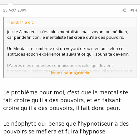
t
v
e
o
28 Août 2009
#14
t
franck11 à dit:
e
je cite Altmaier : Il n'est plus mentaliste, mais voyant ou médium,
car par définition, le mentaliste fait croire qu'il a des pouvoirs.
Un Mentaliste comfirmé est un voyant et/ou médium selon ces
aptitudes et son expérience et suivant ce qu'il souhaite devenir.
D'aprés mes modestes connaissances celui qui devient
hypnotiseur, selon ces croyances, se sert de ce qu'il a appris pour
Cliquez pour agrandir...
le mettre au service d'une personne (fumeur etc) qui en fait la
demande .
Le problème pour moi, c'est que le mentaliste
Tout le monde peut devenir hypnotiseur à condition de connaitre
fait croire qu'il a des pouvoirs, et en faisant
les techniques utilisées par les professionnelles.
croire qu'il a des pouvoirs, il fait donc peur.
C'est la même chose pour les Mentalistes.
Le néophyte qui pense que l'hypnotiseur à des
pouvoirs se méfiera et fuira l'hypnose.