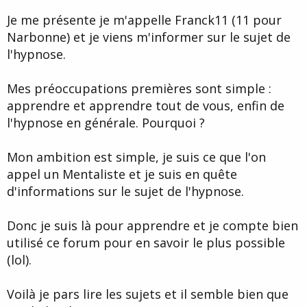
d
t
Je me présente je m'appelle Franck11 (11 pour
e
l
Narbonne) et je viens m'informer sur le sujet de
a
l'hypnose.
d
i
s
Mes préoccupations premières sont simple :
c
apprendre et apprendre tout de vous, enfin de
u
s
l'hypnose en générale. Pourquoi ?
s
i
Mon ambition est simple, je suis ce que l'on
o
n
appel un Mentaliste et je suis en quête
d'informations sur le sujet de l'hypnose.
Donc je suis là pour apprendre et je compte bien
utilisé ce forum pour en savoir le plus possible
(lol).
Voilà je pars lire les sujets et il semble bien que