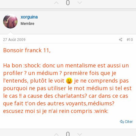
U
D
0
p
o
v
w
xorguina
o
n
Membre
t
v
e
o
27 Août 2009
#10
t
Bonsoir franck 11,
e
Ha bon :shock: donc un mentalisme est aussi un
profiler ? un médium ? première fois que je
l'entends, plutôt le voit
je ne comprends pas
pourquoi ne pas utiliser le mot médium si tel est
le cas !! a cause des charlatants? car dans ce cas
que fait t'on des autres voyants,médiums?
escusez moi si je n'ai rein compris :wink:
Citer
U
D
0