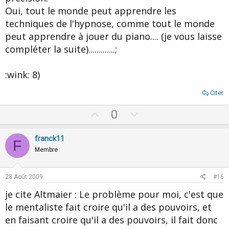
Oui, tout le monde peut apprendre les
techniques de l'hypnose, comme tout le monde
peut apprendre à jouer du piano.... (je vous laisse
compléter la suite).............;
:wink: 8)
Citer
U
D
0
p
o
v
w
franck11
F
o
n
Membre
t
v
e
o
28 Août 2009
#16
t
je cite Altmaier : Le problème pour moi, c'est que
e
le mentaliste fait croire qu'il a des pouvoirs, et
en faisant croire qu'il a des pouvoirs, il fait donc