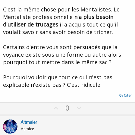
C'est la même chose pour les Mentalistes. Le
Mentaliste professionnelle
n'a plus besoin
d'utiliser de trucages
il a acquis tout ce qu'il
voulait savoir sans avoir besoin de tricher.
Certains d'entre vous sont persuadés que la
voyance existe sous une forme ou autre alors
pourquoi tout mettre dans le même sac ?
Pourquoi vouloir que tout ce qui n'est pas
explicable n'existe pas ? C'est ridicule.
Citer
U
D
0
p
o
v
w
Altmaier
o
n
Membre