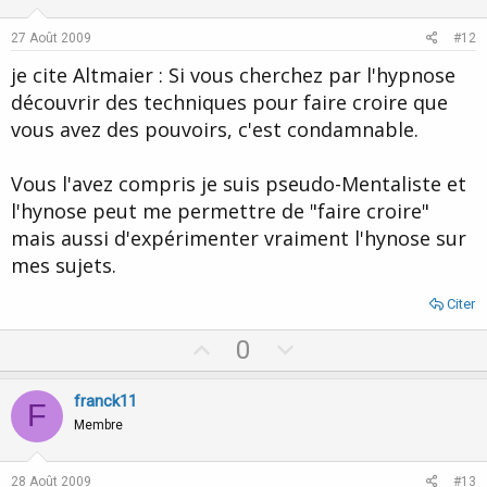
t
v
e
o
27 Août 2009
#12
t
je cite Altmaier : Si vous cherchez par l'hypnose
e
découvrir des techniques pour faire croire que
vous avez des pouvoirs, c'est condamnable.
Vous l'avez compris je suis pseudo-Mentaliste et
l'hynose peut me permettre de "faire croire"
mais aussi d'expérimenter vraiment l'hynose sur
mes sujets.
Citer
U
D
0
p
o
v
w
franck11
F
o
n
Membre
t
v
e
o
28 Août 2009
#13