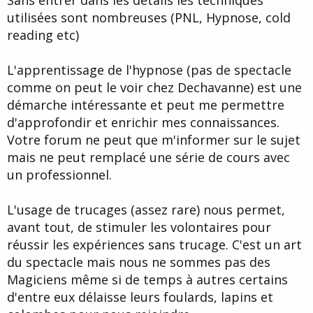
Sans entrer dans les détails les techniques
utilisées sont nombreuses (PNL, Hypnose, cold
Vous pensez vraiment que les PNListes combattent le
Cliquez pour agrandir...
reading etc)
charlatanisme...j'en doute fort, c'est peut être votre position de
mentaliste de spectacle qui vous fait dire ça ?
L'apprentissage de l'hypnose (pas de spectacle
Que représente l'hypnose pour vous et dans quels buts ? Ce n'est
comme on peut le voir chez Dechavanne) est une
pas un piège, juste que votre question de départ me rend un peu
perplexe...
démarche intéressante et peut me permettre
d'approfondir et enrichir mes connaissances.
Votre forum ne peut que m'informer sur le sujet
mais ne peut remplacé une série de cours avec
un professionnel.
L'usage de trucages (assez rare) nous permet,
avant tout, de stimuler les volontaires pour
réussir les expériences sans trucage. C'est un art
du spectacle mais nous ne sommes pas des
Magiciens même si de temps à autres certains
d'entre eux délaisse leurs foulards, lapins et