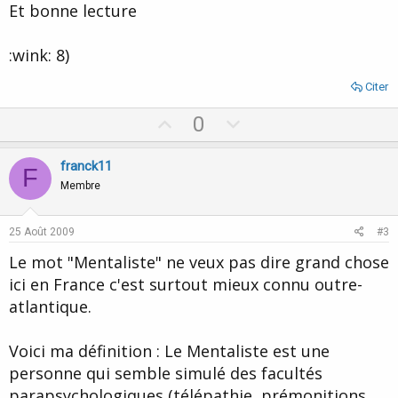
Et bonne lecture
:wink: 8)
Citer
U
D
0
p
o
v
w
franck11
F
o
n
Membre
t
v
e
o
25 Août 2009
#3
t
Le mot "Mentaliste" ne veux pas dire grand chose
e
ici en France c'est surtout mieux connu outre-
atlantique.
Voici ma définition : Le Mentaliste est une
personne qui semble simulé des facultés
parapsychologiques (télépathie, prémonitions