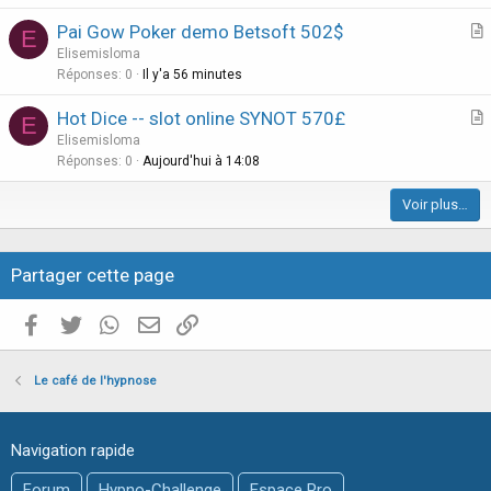
i
Pai Gow Poker demo Betsoft 502$
E
c
r
Elisemisloma
l
t
Réponses
0
Il y'a 56 minutes
e
i
Hot Dice -- slot online SYNOT 570£
E
c
r
Elisemisloma
l
t
Réponses
0
Aujourd'hui à 14:08
e
i
Voir plus…
c
l
e
Partager cette page
Facebook
Twitter
WhatsApp
E-mail valide
Copier le lien
Le café de l'hypnose
Navigation rapide
Forum
Hypno-Challenge
Espace Pro