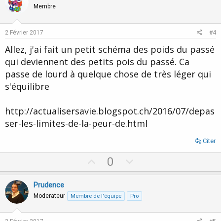
o
n
Membre
t
v
e
o
2 Février 2017
#4
t
Allez, j'ai fait un petit schéma des poids du passé
e
qui deviennent des petits pois du passé. Ca
passe de lourd à quelque chose de très léger qui
s'équilibre
http://actualisersavie.blogspot.ch/2016/07/depas
ser-les-limites-de-la-peur-de.html
Citer
U
D
0
p
o
v
w
Prudence
o
n
Moderateur
Membre de l'équipe
Pro
t
v
e
o