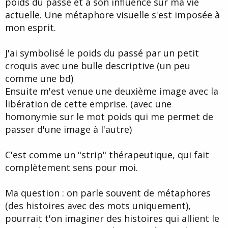
poids du passé et à son influence sur ma vie
d
t
actuelle. Une métaphore visuelle s'est imposée à
e
l
mon esprit.
a
d
i
J'ai symbolisé le poids du passé par un petit
s
croquis avec une bulle descriptive (un peu
c
comme une bd)
u
s
Ensuite m'est venue une deuxième image avec la
s
libération de cette emprise. (avec une
i
homonymie sur le mot poids qui me permet de
o
n
passer d'une image à l'autre)
C'est comme un "strip" thérapeutique, qui fait
complètement sens pour moi.
Ma question : on parle souvent de métaphores
(des histoires avec des mots uniquement),
pourrait t'on imaginer des histoires qui allient le