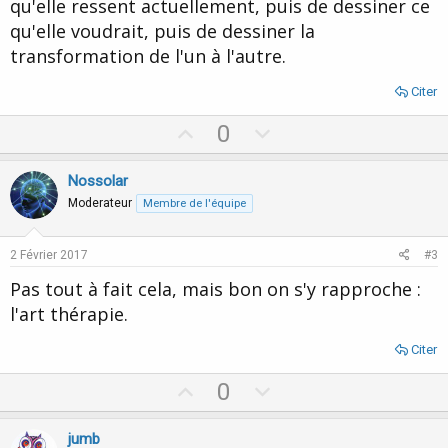
qu'elle ressent actuellement, puis de dessiner ce
qu'elle voudrait, puis de dessiner la
transformation de l'un à l'autre.
Citer
U
D
0
p
o
v
w
Nossolar
o
n
Moderateur
Membre de l'équipe
t
v
e
o
2 Février 2017
#3
t
Pas tout à fait cela, mais bon on s'y rapproche :
e
l'art thérapie.
Citer
U
D
0
p
o
v
w
jumb