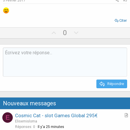
3 Février 2017
#5
t
e
Citer
U
D
0
p
o
v
w
o
n
t
v
e
o
t
e
Répondre
Nouveaux messages
Cosmic Cat - slot Games Global 295€
E
r
Elisemisloma
t
Réponses
0
Il y'a 25 minutes