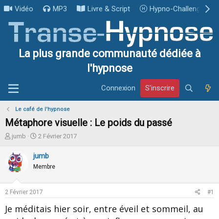
Vidéo
MP3
Livre & Script
Hypno-Challenge
La plus grande communauté dédiée à
l'hypnose
Connexion
S'inscrire
Le café de l'hypnose
Métaphore visuelle : Le poids du passé
I
D
jumb
2 Février 2017
n
a
i
t
jumb
t
e
Membre
i
d
a
e
t
d
2 Février 2017
#1
e
é
u
b
Je méditais hier soir, entre éveil et sommeil, au
r
u