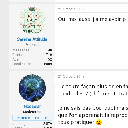
a
c
21 Octobre 2015
t
i
Oui moi aussi j'aime avoir p
o
n
s
:
Sereine Attitude
Membre
messages
40
Points
1 710
Age
52
Localisation
Paris
21 Octobre 2015
De toute façon plus on en fai
Joindre les 2 (théorie et pra
Nossolar
Je ne sais pas pourquoi mais
Moderateur
que l'on apprenait la reprodu
Membre de l'équipe
tous pratiquer
messages
2 579