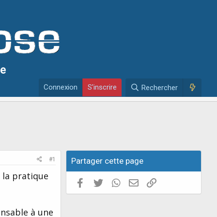
se
Connexion
S'inscrire
Rechercher
#1
Partager cette page
 la pratique
Facebook
Twitter
WhatsApp
E-mail valide
Copier le lien
ensable à une