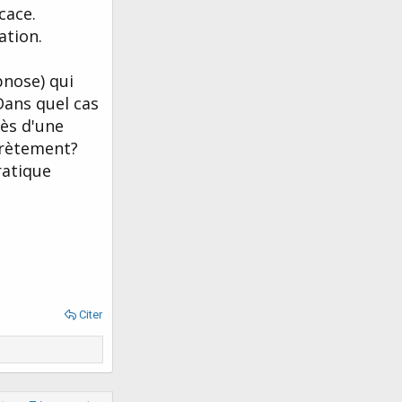
cace.
ation.
pnose) qui
Dans quel cas
rès d'une
crètement?
ratique
Citer