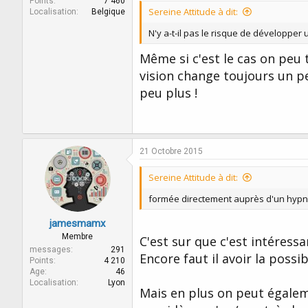
Points
7 460
Sereine Attitude à dit:
Localisation
Belgique
N'y a-t-il pas le risque de développer 
Même si c'est le cas on peu
vision change toujours un p
peu plus !
21 Octobre 2015
Sereine Attitude à dit:
formée directement auprès d'un hyp
jamesmamx
Membre
C'est sur que c'est intéress
messages
291
Encore faut il avoir la poss
Points
4 210
Age
46
Localisation
Lyon
Mais en plus on peut égaleme