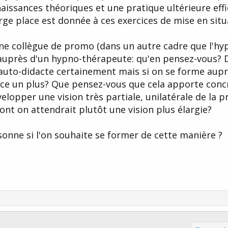
issances théoriques et une pratique ultérieure effi
arge place est donnée à ces exercices de mise en situ
une collègue de promo (dans un autre cadre que l'hy
auprès d'un hypno-thérapeute: qu'en pensez-vous? 
t auto-didacte certainement mais si on se forme aup
-ce un plus? Que pensez-vous que cela apporte con
évelopper une vision très partiale, unilatérale de la p
nt on attendrait plutôt une vision plus élargie?
nne si l'on souhaite se former de cette manière ?