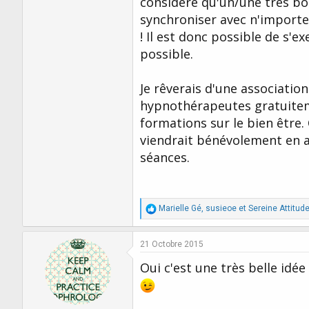
considère qu'un/une très b
synchroniser avec n'importe 
! Il est donc possible de s'e
possible.
Je rêverais d'une associatio
hypnothérapeutes gratuiteme
formations sur le bien être
viendrait bénévolement en a
séances.
R
Marielle Gé
,
susieoe
et
Sereine Attitud
é
a
c
21 Octobre 2015
t
i
Oui c'est une très belle idée
o
n
s
: