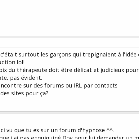
'était surtout les garçons qui trepignaient à l'idée
ction lol!
oix du thérapeute doit être délicat et judicieux pou
nte, pas évident.
encontre sur des forums ou IRL par contacts
 des sites pour ça?
i vu que tu es sur un forum d'hypnose ^^.
s que j'ai pas enquiquiné Dov pour lui demander un 