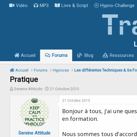
Vidéo
MP3
Livre & Script
Hypno-Challenge
L
Accueil
Forums
Blog
Ressources
Accueil
Forums
Hypnose
Les différentes Techniques & Se Fo
Pratique
I
D
Sereine Attitude
21 Octobre 2015
n
a
i
t
21 Octobre 2015
t
e
Bonjour à tous, j'ai une ques
i
d
a
e
en formation.
t
d
e
é
Sereine Attitude
u
b
Nous sommes tous d'accord (