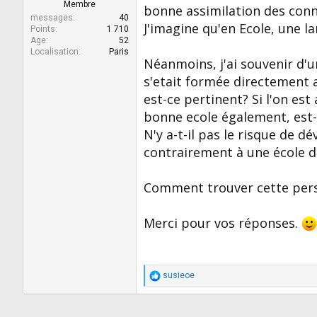
r
u
Membre
bonne assimilation des conna
d
t
messages
40
J'imagine qu'en Ecole, une l
e
Points
1 710
Age
52
l
Localisation
Paris
a
Néanmoins, j'ai souvenir d'
d
s'etait formée directement 
i
s
est-ce pertinent? Si l'on es
c
bonne ecole également, est
u
s
N'y a-t-il pas le risque de d
s
contrairement à une école do
i
o
n
Comment trouver cette perso
Merci pour vos réponses.
R
susieoe
é
a
c