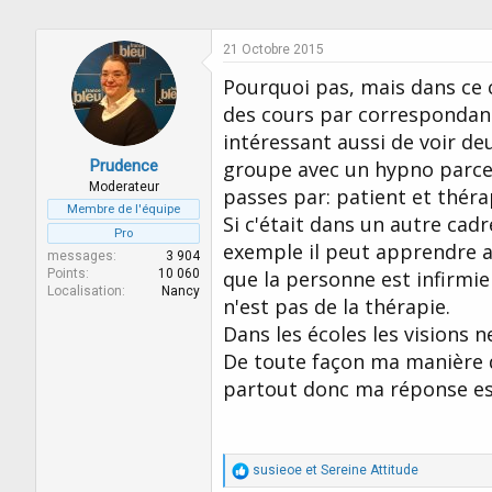
t
i
o
21 Octobre 2015
n
s
Pourquoi pas, mais dans ce c
:
des cours par correspondance
intéressant aussi de voir de
Prudence
groupe avec un hypno parce 
Moderateur
passes par: patient et thér
Membre de l'équipe
Si c'était dans un autre cad
Pro
exemple il peut apprendre a
messages
3 904
Points
10 060
que la personne est infirmie
Localisation
Nancy
n'est pas de la thérapie.
Dans les écoles les visions n
De toute façon ma manière de
partout donc ma réponse est
R
susieoe
et
Sereine Attitude
é