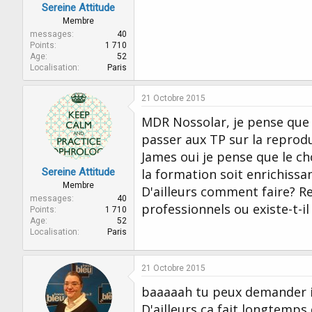
Sereine Attitude
Membre
messages
40
Points
1 710
Age
52
Localisation
Paris
21 Octobre 2015
MDR Nossolar, je pense que c
passer aux TP sur la reprodu
James oui je pense que le ch
Sereine Attitude
la formation soit enrichissa
Membre
D'ailleurs comment faire? R
messages
40
professionnels ou existe-t-il
Points
1 710
Age
52
Localisation
Paris
21 Octobre 2015
baaaaah tu peux demander ic
D'ailleurs ça fait longtemp