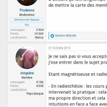
de mettre la carte des memb
Prudence
Moderateur
Membre de l'équipe
Pro
messages
3 904
Points
10 060
R
Sereine Attitude
Localisation
Nancy
é
a
c
21 Octobre 2015
t
i
Je ne sais pas si vous accep
o
j'ose entrer dans le sujet pr
n
s
:
xorguina
Etant magnétiseuse et radies
Membre
messages
4 186
- En radiesthésie : les cour
Points
4 530
Localisation
intervenait la pratique : ce
Pays basque
ma propre direction et cela
intuitions en face a face av