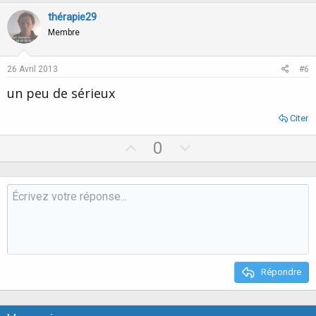
v
w
thérapie29
o
n
Membre
t
v
e
o
26 Avril 2013
#6
t
un peu de sérieux
e
Citer
U
D
0
p
o
v
w
o
n
t
v
e
o
t
e
Répondre