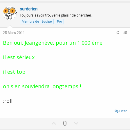
p
o
v
w
surderien
o
n
Toujours savoir trouver le plaisir de chercher…
t
v
Membre de l'équipe
Pro
e
o
25 Mars 2011
#5
t
Ben oui, Jeangenève, pour un 1 000 éme
e
il est sérieux
il est top
on s'en souviendra longtemps !
:roll:
Citer
U
D
0
p
o