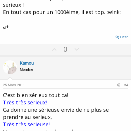
sérieux !
En tout cas pour un 1000èime, il est top. :wink:
a+
Citer
U
D
0
p
o
v
w
Kamou
o
n
Membre
t
v
e
o
25 Mars 2011
#4
t
C'est bien sérieux tout ca!
e
Très très serieux!
Ca donne une sérieuse envie de ne plus se
prendre au serieux,
Très très serieuse!