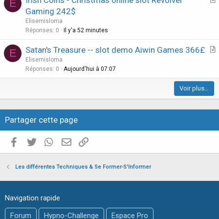
Irish Coins - Christmas online slot Revolver
l
E
r
Gaming 242$
e
t
Elisemisloma
i
Réponses
0
Il y'a 52 minutes
c
Satan's Treasure -- slot demo Aiwin Games 366£
l
E
r
Elisemisloma
e
t
Réponses
0
Aujourd'hui à 07:07
i
Voir plus…
c
l
e
Partager cette page
Facebook
Twitter
WhatsApp
E-mail valide
Copier le lien
Les différentes Techniques & Se Former-S'Informer
Navigation rapide
Forum
Hypno-Challenge
Espace Pro