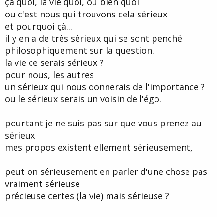
çà quoi, la vie quoi, ou bien quoi
d
t
ou c'est nous qui trouvons cela sérieux
e
l
et pourquoi çà...
a
il y en a de très sérieux qui se sont penché
d
i
philosophiquement sur la question.
s
la vie ce serais sérieux ?
c
pour nous, les autres
u
s
un sérieux qui nous donnerais de l'importance ?
s
ou le sérieux serais un voisin de l'égo.
i
o
n
pourtant je ne suis pas sur que vous prenez au
sérieux
mes propos existentiellement sérieusement,
peut on sérieusement en parler d'une chose pas
vraiment sérieuse
précieuse certes (la vie) mais sérieuse ?