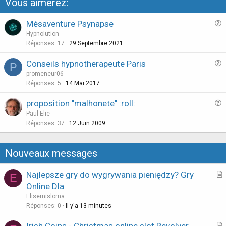
Vous aimerez:
Mésaventure Psynapse
u
Hypnolution
e
Réponses
17
29 Septembre 2021
s
Conseils hypnotherapeute Paris
P
t
u
promeneur06
i
e
Réponses
5
14 Mai 2017
o
s
n
proposition "malhonete" :roll:
t
u
Paul Elie
i
e
Réponses
37
12 Juin 2009
o
s
n
t
Nouveaux messages
i
o
Najlepsze gry do wygrywania pieniędzy? Gry
E
n
r
Online Dla
t
Elisemisloma
i
Réponses
0
Il y'a 13 minutes
c