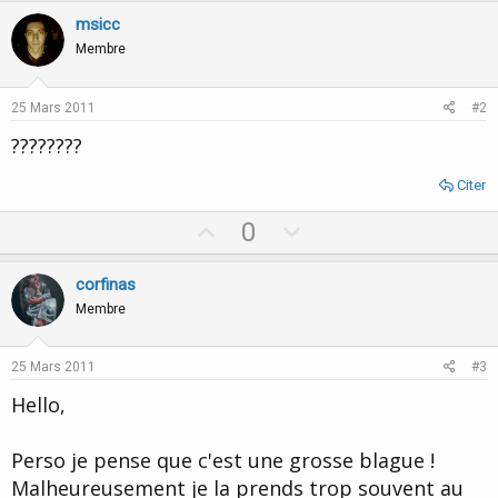
msicc
Membre
25 Mars 2011
#2
????????
Citer
U
D
0
p
o
v
w
corfinas
o
n
Membre
t
v
e
o
25 Mars 2011
#3
t
Hello,
e
Perso je pense que c'est une grosse blague !
Malheureusement je la prends trop souvent au