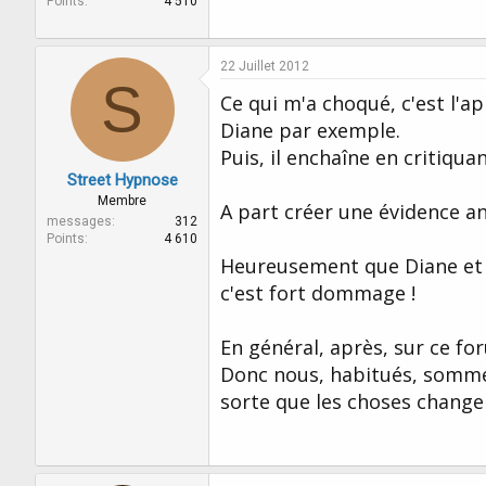
Points
4 510
22 Juillet 2012
S
Ce qui m'a choqué, c'est l'a
Diane par exemple.
Puis, il enchaîne en critiqua
Street Hypnose
Membre
A part créer une évidence an
messages
312
Points
4 610
Heureusement que Diane et m
c'est fort dommage !
En général, après, sur ce fo
Donc nous, habitués, sommes
sorte que les choses changen