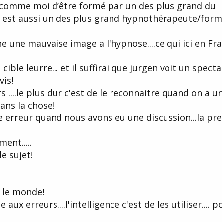
... comme moi d’être formé par un des plus grand du
qui est aussi un des plus grand hypnothérapeute/for
ne une mauvaise image a l'hypnose....ce qui ici en Fr
 cible leurre... et il suffirai que jurgen voit un spect
vis!
 ....le plus dur c'est de le reconnaitre quand on a u
dans la chose!
e erreur quand nous avons eu une discussion...la pr
ent.....
le sujet!
t le monde!
aux erreurs....l'intelligence c'est de les utiliser.... p