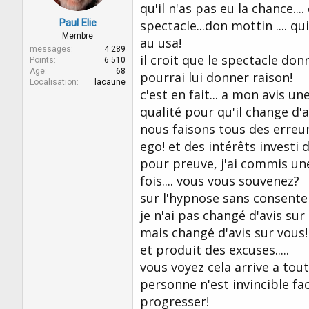
qu'il n'as pas eu la chance.
Paul Elie
spectacle...don mottin .... 
Membre
au usa!
messages
4 289
il croit que le spectacle don
Points
6 510
Age
68
pourrai lui donner raison!
Localisation
lacaune
c'est en fait... a mon avis une
qualité pour qu'il change d'a
nous faisons tous des erreurs
ego! et des intérêts investi 
pour preuve, j'ai commis un
fois.... vous vous souvenez?
sur l'hypnose sans consentem
je n'ai pas changé d'avis sur 
mais changé d'avis sur vous!
et produit des excuses.....
vous voyez cela arrive a tou
personne n'est invincible face 
progresser!