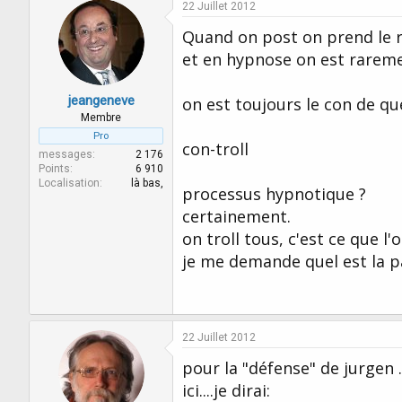
22 Juillet 2012
Quand on post on prend le r
et en hypnose on est rareme
jeangeneve
on est toujours le con de quel
Membre
Pro
con-troll
messages
2 176
Points
6 910
Localisation
là bas,
processus hypnotique ?
certainement.
on troll tous, c'est ce que l'o
je me demande quel est la par
22 Juillet 2012
pour la "défense" de jurgen 
ici....je dirai: