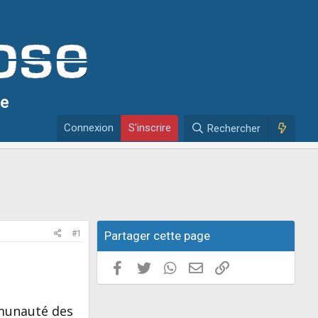
se
Connexion
S'inscrire
Rechercher
#1
Partager cette page
Facebook
Twitter
WhatsApp
E-mail valide
Copier le lien
munauté des