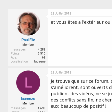
22 Juillet 2012
et vous êtes a l’extérieur ou 
Paul Elie
Membre
messages
4 289
Points
6 510
Age
68
Localisation
lacaune
22 Juillet 2012
L
Je trouve que sur ce forum, 
s'améliorent, sont ouverts d
publient des vidéos, ne se 
laurenzo
des conflits sans fin, ne c
Membre
eux; beaucoup de positif !
messages
1 638