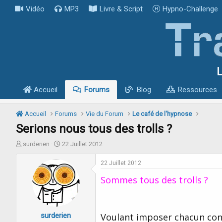
Vidéo
MP3
Livre & Script
Hypno-Challenge
L
Accueil
Forums
Blog
Ressources
Accueil
Forums
Vie du Forum
Le café de l'hypnose
Serions nous tous des trolls ?
I
D
surderien
22 Juillet 2012
n
a
i
t
22 Juillet 2012
t
e
Sommes tous des trolls ?
i
d
a
e
t
d
e
é
surderien
u
b
Voulant imposer chacun con