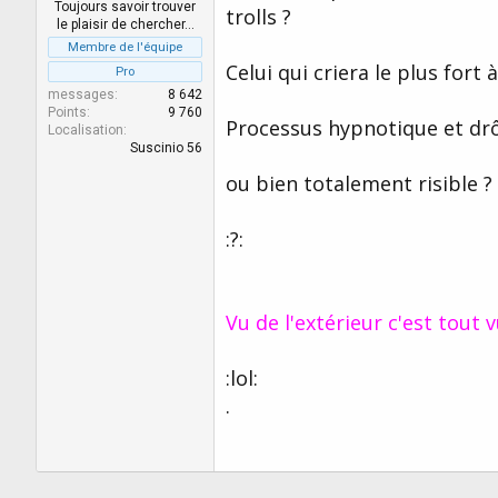
r
u
Toujours savoir trouver
trolls ?
d
t
le plaisir de chercher…
e
Membre de l'équipe
l
Celui qui criera le plus fort
Pro
a
messages
8 642
d
Points
9 760
Processus hypnotique et drô
i
Localisation
s
Suscinio 56
c
ou bien totalement risible ?
u
s
s
:?:
i
o
n
Vu de l'extérieur c'est tout vu
:lol:
.