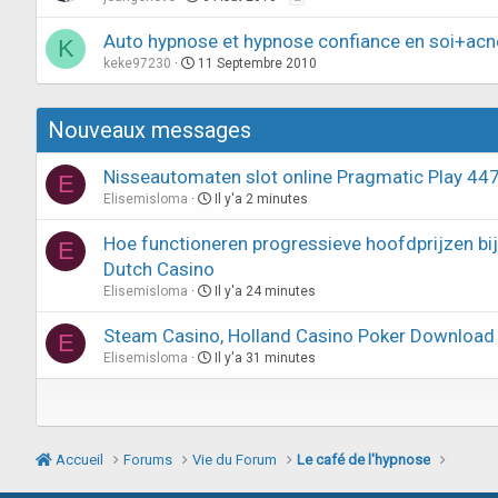
Auto hypnose et hypnose confiance en soi+acn
K
keke97230
11 Septembre 2010
Nouveaux messages
Nisseautomaten slot online Pragmatic Play 44
E
Elisemisloma
Il y'a 2 minutes
Hoe functioneren progressieve hoofdprijzen bij 
E
Dutch Casino
Elisemisloma
Il y'a 24 minutes
Steam Casino, Holland Casino Poker Download
E
Elisemisloma
Il y'a 31 minutes
Accueil
Forums
Vie du Forum
Le café de l'hypnose