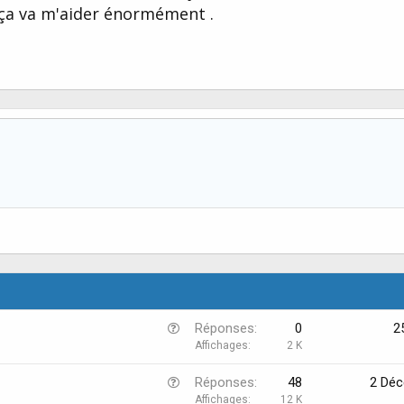
ça va m'aider énormément .
Q
Réponses
0
2
u
Affichages
2 K
e
Q
Réponses
48
2 Dé
s
u
Affichages
12 K
t