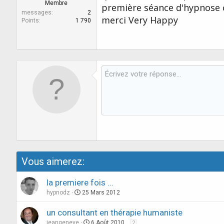
r
u
Membre
première séance d'hypnose 
d
t
messages
2
merci Very Happy
e
Points
1 790
l
a
d
i
s
c
u
s
s
i
o
n
Vous aimerez:
la premiere fois ...
hypnodz
25 Mars 2012
un consultant en thérapie humaniste
jeangeneve
6 Août 2010
2