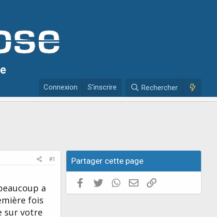
se
Connexion
S'inscrire
Rechercher
#1
Partager cette page
Facebook
Twitter
WhatsApp
E-mail valide
Copier le lien
 beaucoup a
emière fois
e sur votre