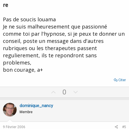
t
re
e
Pas de soucis louama
Je ne suis malheuresement que passionné
comme toi par l'hypnose, si je peux te donner un
conseil, poste un message dans d'autres
rubriques ou les therapeutes passent
regulierement, ils te repondront sans
problemes,
bon courage, a+
Citer
U
D
0
p
o
v
w
dominique_nancy
o
n
Membre
t
v
e
o
9 Février 2006
#5