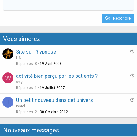
e
o
t
e
Répondre
Vous aimerez:
Site sur l'hypnose
u
L-S
e
Réponses
8
19 Avril 2008
s
activité bien perçu par les patients ?
W
t
u
way
i
e
Réponses
1
19 Juillet 2007
o
s
n
Un petit nouveau dans cet univers
I
t
u
Issiel
i
e
Réponses
2
30 Octobre 2012
o
s
n
t
Nouveaux messages
i