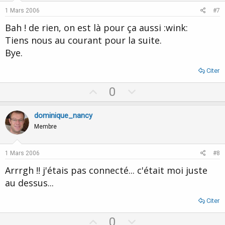
e
o
1 Mars 2006
#7
t
Bah ! de rien, on est là pour ça aussi :wink:
e
Tiens nous au courant pour la suite.
Bye.
Citer
U
D
0
p
o
v
w
dominique_nancy
o
n
Membre
t
v
e
o
1 Mars 2006
#8
t
Arrrgh !! j'étais pas connecté... c'était moi juste
e
au dessus...
Citer
U
D
0