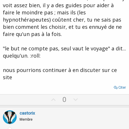
voit assez bien, il y a des guides pour aider à
faire le moindre pas ; mais ils (les
hypnothérapeutes) coûtent cher, tu ne sais pas
bien comment les choisir, et tu es ennuyé de ne
faire qu'un pas à la fois.
"le but ne compte pas, seul vaut le voyage" a dit...
quelqu'un. :roll:
nous pourrions continuer à en discuter sur ce
site
Citer
U
D
0
p
o
v
w
castorix
o
n
Membre
t
v