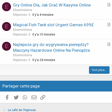
o
Gry Online Dla, Jak Grać W Kasynie Online
E
n
r
Elisemisloma
t
Réponses
0
Il y'a 4 minutes
i
Magical Fish Tank slot Urgent Games 699£
E
c
r
Elisemisloma
l
t
Réponses
0
Il y'a 10 minutes
e
i
Najlepsze gry do wygrywania pieniędzy?
E
c
r
Maszyny Hazardowe Online Na Pieniądze
l
t
Elisemisloma
e
i
Réponses
0
Il y'a 24 minutes
c
Voir plus…
l
e
Partager cette page
Facebook
Twitter
WhatsApp
E-mail valide
Copier le lien
Le café de l'hypnose