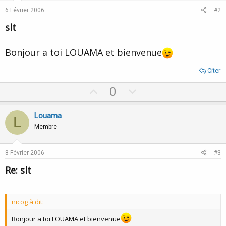
6 Février 2006
#2
slt
Bonjour a toi LOUAMA et bienvenue
Citer
U
D
0
p
o
v
w
Louama
L
o
n
Membre
t
v
e
o
8 Février 2006
#3
t
Re: slt
e
nicog à dit:
Bonjour a toi LOUAMA et bienvenue