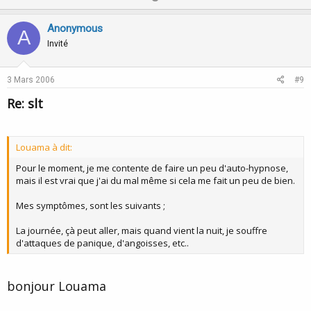
p
o
v
w
Anonymous
A
o
n
Invité
t
v
e
o
3 Mars 2006
#9
t
Re: slt
e
Louama à dit:
Pour le moment, je me contente de faire un peu d'auto-hypnose,
mais il est vrai que j'ai du mal même si cela me fait un peu de bien.
Mes symptômes, sont les suivants ;
La journée, çà peut aller, mais quand vient la nuit, je souffre
d'attaques de panique, d'angoisses, etc..
bonjour Louama