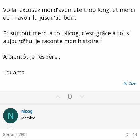
Voilà, excusez moi d'avoir été trop long, et merci
de m'avoir lu jusqu'au bout.
Et surtout merci à toi Nicog, c'est grâce à toi si
aujourd'hui je raconte mon histoire !
A bientôt je l'éspère ;
Louama.
Citer
U
D
0
p
o
v
w
nicog
N
o
n
Membre
t
v
e
o
8 Février 2006
#4