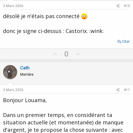
e
o
3 Mars 2006
#10
t
désolé je n'étais pas connecté
e
donc je signe ci-dessus : Castorix. :wink:
Citer
U
D
0
p
o
v
w
Cath
o
n
Membre
t
v
e
o
3 Mars 2006
#11
t
Bonjour Louama,
e
Dans un premier temps, en considérant ta
situation actuelle (et momentanée) de manque
d'argent, je te propose la chose suivante : avec