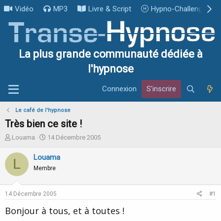
Vidéo
MP3
Livre & Script
Hypno-Challenge
La plus grande communauté dédiée à
l'hypnose
Connexion
S'inscrire
Le café de l'hypnose
Très bien ce site !
I
D
Louama
14 Décembre 2005
n
a
i
t
Louama
L
t
e
Membre
i
d
a
e
t
d
14 Décembre 2005
#1
e
é
u
b
Bonjour à tous, et à toutes !
r
u