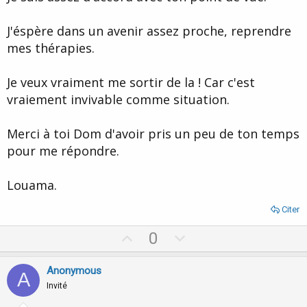
D'ailleurs ton thérapeute doit te dire (aprés l'entretien préalable)
combien il envisage de séances pour résoudre tes dificultés.
J'éspère dans un avenir assez proche, reprendre
Pour le financement d'une thérapie (et je conçois que c'est un
investissement important pour certaines personnes) discutes en
mes thérapies.
avec ton thérapeute, je suis sûr que tu peux arriver à un
arrangement.
Je veux vraiment me sortir de la ! Car c'est
Bonne journée. Dom.
vraiement invivable comme situation.
Merci à toi Dom d'avoir pris un peu de ton temps
pour me répondre.
Louama.
Citer
U
D
0
p
o
v
w
Anonymous
A
o
n
Invité
t
v