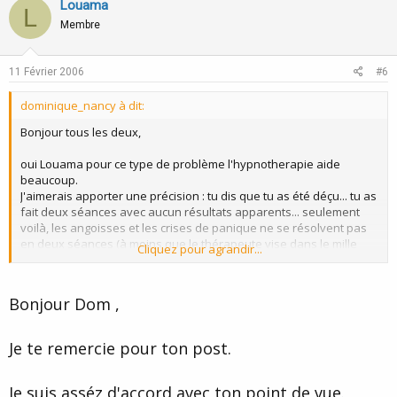
v
w
Louama
L
o
n
Membre
t
v
e
o
11 Février 2006
#6
t
dominique_nancy à dit:
e
Bonjour tous les deux,
oui Louama pour ce type de problème l'hypnotherapie aide
beaucoup.
J'aimerais apporter une précision : tu dis que tu as été déçu... tu as
fait deux séances avec aucun résultats apparents... seulement
voilà, les angoisses et les crises de panique ne se résolvent pas
en deux séances (à moins que le thérapeute vise dans le mille
Cliquez pour agrandir...
d'entrée de jeu, ce qui me paraît un coup de bol furieux). Je
comprend ta déception car on lit trop souvent dans les forums et
groupe de discussion que tout peut se résoudre en deux ou trois
Bonjour Dom ,
séances d'hypnothérapie. Je vais contre cette désinformation car
beaucoup de gens se font de fausses illusions et sont forcément
déçues ou bout de trois séances (je vais encore me faire des
Je te remercie pour ton post.
copains sur ce coup là :lol: ). L'hypnothérapie fait partie des
thérapies brèves certes, celà ne veut pas dire que c'est une
thérapie éclair.
Je suis asséz d'accord avec ton point de vue.