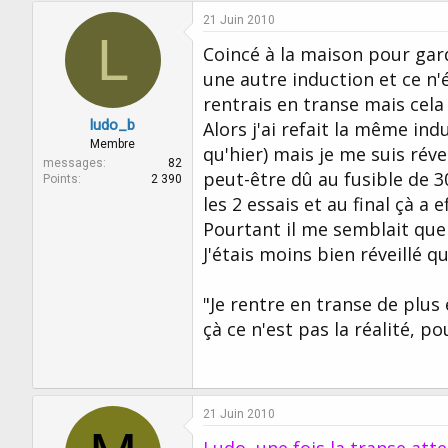
c
21 Juin 2010
t
L
i
Coincé à la maison pour garde
o
une autre induction et ce n
n
s
rentrais en transe mais cela 
:
ludo_b
Alors j'ai refait la même in
Membre
qu'hier) mais je me suis révei
messages
82
peut-être dû au fusible de 30
Points
2 390
les 2 essais et au final çà a
Pourtant il me semblait qu
J'étais moins bien réveillé qu
"Je rentre en transe de plus
çà ce n'est pas la réalité, p
21 Juin 2010
Ludo, une fois la transe atte