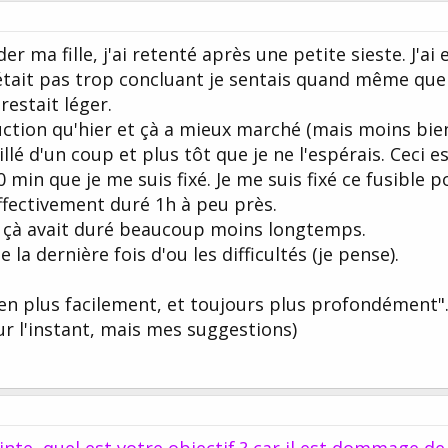
r ma fille, j'ai retenté après une petite sieste. J'ai 
'était pas trop concluant je sentais quand même que
restait léger.
duction qu'hier et çà a mieux marché (mais moins bie
llé d'un coup et plus tôt que je ne l'espérais. Ceci e
 min que je me suis fixé. Je me suis fixé ce fusible p
 effectivement duré 1h à peu près.
e çà avait duré beaucoup moins longtemps.
e la dernière fois d'ou les difficultés (je pense).
 en plus facilement, et toujours plus profondément".
our l'instant, mais mes suggestions)
inte, quel est votre objectif ? car il est dommage de