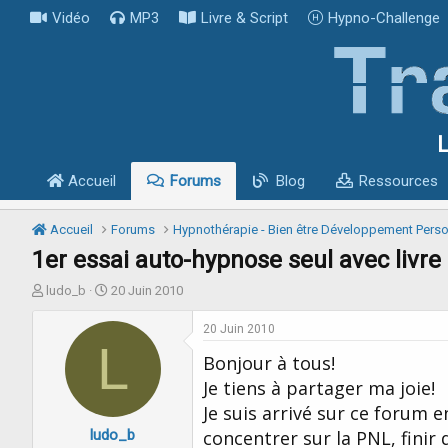
Vidéo
MP3
Livre & Script
Hypno-Challenge
L
Accueil
Forums
Blog
Ressources
Accueil
Forums
Hypnothérapie - Bien être Développement Pers
1er essai auto-hypnose seul avec livre K
I
D
ludo_b
20 Juin 2010
n
a
i
t
20 Juin 2010
t
L
e
Bonjour à tous!
i
d
a
e
Je tiens à partager ma joie!
t
d
Je suis arrivé sur ce forum 
e
é
ludo_b
u
b
concentrer sur la PNL, finir 