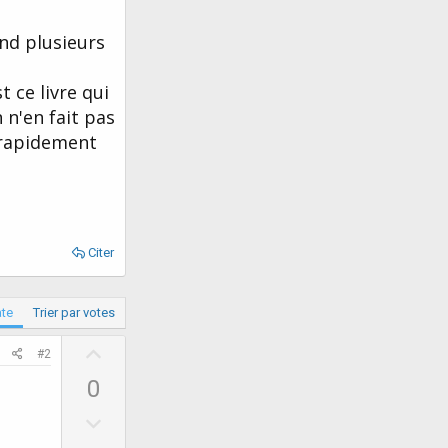
end plusieurs
t ce livre qui
 n'en fait pas
e rapidement
Citer
ate
Trier par votes
U
#2
p
0
v
D
o
o