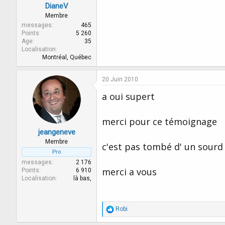
DianeV
Membre
messages
465
Points
5 260
Age
35
Localisation
Montréal, Québec
20 Juin 2010
a oui supert
merci pour ce témoignage
jeangeneve
Membre
c'est pas tombé d' un sourd 
Pro
messages
2 176
merci a vous
Points
6 910
Localisation
là bas,
R
Robi
é
a