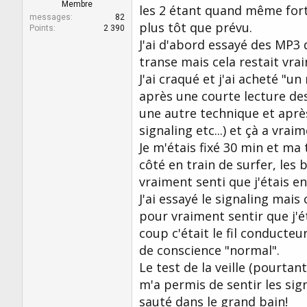
r
u
Membre
les 2 étant quand même fort
d
t
messages
82
plus tôt que prévu.
e
Points
2 390
l
J'ai d'abord essayé des MP3 
a
transe mais cela restait vrai
d
J'ai craqué et j'ai acheté "u
i
s
après une courte lecture des
c
une autre technique et après 
u
s
signaling etc...) et çà a vra
s
Je m'étais fixé 30 min et ma
i
côté en train de surfer, les b
o
n
vraiment senti que j'étais e
J'ai essayé le signaling mais
pour vraiment sentir que j'é
coup c'était le fil conducteu
de conscience "normal".
Le test de la veille (pourta
m'a permis de sentir les sign
sauté dans le grand bain!