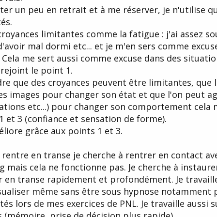
ter un peu en retrait et à me réserver, je n'utilise q
és.
 croyances limitantes comme la fatigue : j'ai assez s
 d'avoir mal dormi etc... et je m'en sers comme excus
 Cela me sert aussi comme excuse dans des situatio
 rejoint le point 1.
dre que des croyances peuvent être limitantes, que l
es images pour changer son état et que l'on peut ag
ations etc...) pour changer son comportement cela 
1 et 3 (confiance et sensation de forme).
liore grâce aux points 1 et 3.
e rentre en transe je cherche à rentrer en contact av
g mais cela ne fonctionne pas. Je cherche à instaure
er en transe rapidement et profondément. Je travaill
visualiser même sans être sous hypnose notamment 
és lors de mes exercices de PNL. Je travaille aussi s
s (mémoire, prise de décision plus rapide).