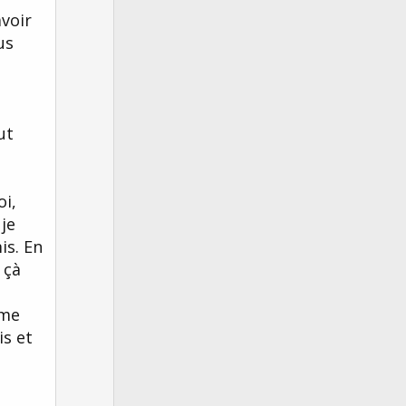
avoir
us
ut
oi,
je
is. En
 çà
 me
is et