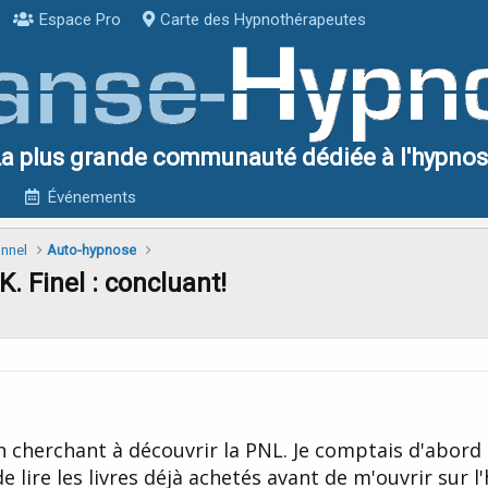
Espace Pro
Carte des Hypnothérapeutes
a plus grande communauté dédiée à l'hypno
Événements
onnel
Auto-hypnose
. Finel : concluant!
en cherchant à découvrir la PNL. Je comptais d'abor
de lire les livres déjà achetés avant de m'ouvrir sur 