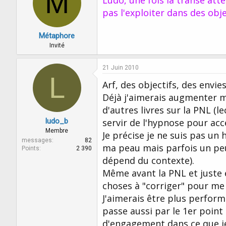
M
pas l'exploiter dans des object
Métaphore
Invité
21 Juin 2010
L
Arf, des objectifs, des envie
Déjà j'aimerais augmenter ma
d'autres livres sur la PNL (l
ludo_b
servir de l'hypnose pour ac
Membre
Je précise je ne suis pas un
messages
82
ma peau mais parfois un peu
Points
2 390
dépend du contexte).
Même avant la PNL et juste 
choses à "corriger" pour me
J'aimerais être plus perform
passe aussi par le 1er point
d'engagement dans ce que je