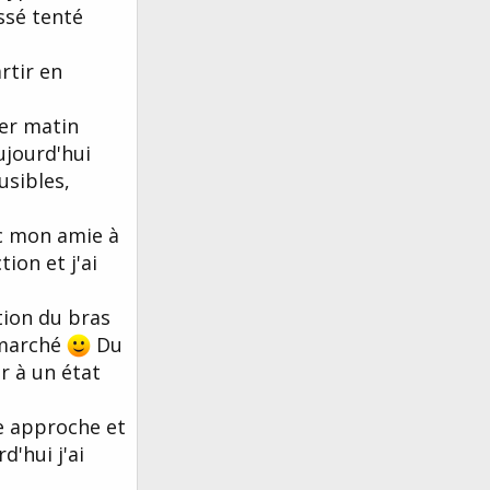
ssé tenté
rtir en
ier matin
ujourd'hui
usibles,
ec mon amie à
ion et j'ai
ation du bras
a marché
Du
r à un état
re approche et
d'hui j'ai