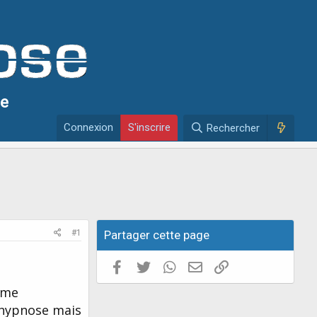
se
Connexion
S'inscrire
Rechercher
#1
Partager cette page
Facebook
Twitter
WhatsApp
E-mail valide
Copier le lien
d me
l'hypnose mais