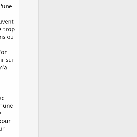
u'une
ouvent
e trop
ns ou
'on
ir sur
m'a
ec
r une
e
pour
ur