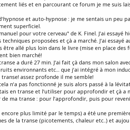
ement liés et en parcourant ce forum je me suis lai
d'hypnose et auto-hypnose : je me sentais un peu pa
ment superficiel.
n manuel pour votre cerveau" de K. Finel. J'ai essayé h
 techniques proposées et çà a marché. J'ai essayé a
être allé plus loin dans le livre (mise en place des f
iment bien marché!
 transe a duré 27 min. J'ai fait çà dans mon salon av
ruits environnants etc... que j'ai intégré à mon induct
n transe! assez profonde il me semble!
 cela n'a pas fonctionné je suis alors passé à la lévit
tais en transe et l'utiliser pour approfondir et çà 
r de ma transe : pour l'approfondir, puis pour reveni
nt encore plus limité par le temps) a été une premiè
es de la transe (picotements, chaleur etc..) et aujour